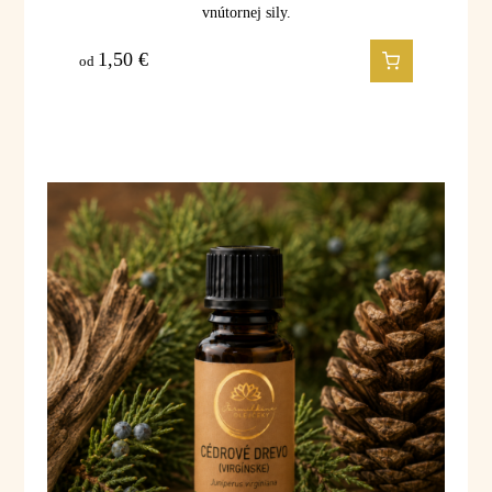
vnútornej sily.
1,50
€
od