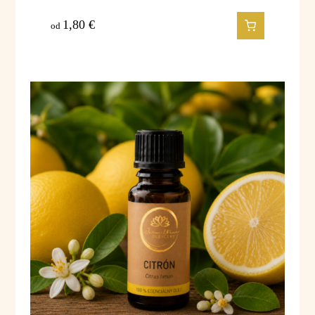
1,80
€
od