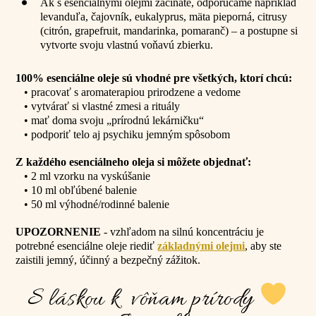
Ak s esenciálnymi olejmi začínate, odporúčame napríklad
levanduľa, čajovník, eukalyprus, mäta pieporná, citrusy
(citrón, grapefruit, mandarinka, pomaranč) – a postupne si
vytvorte svoju vlastnú voňavú zbierku.
100% esenciálne oleje sú vhodné pre všetkých, ktorí chcú:
• pracovať s aromaterapiou prirodzene a vedome
• vytvárať si vlastné zmesi a rituály
•
mať doma svoju „prírodnú lekárničku“
•
podporiť telo aj psychiku jemným spôsobom
Z každého esenciálneho oleja si môžete objednať:
• 2 ml vzorku na vyskúšanie
• 10 ml obľúbené balenie
• 50 ml výhodné/rodinné balenie
UPOZORNENIE
- vzhľadom na silnú koncentráciu je
potrebné esenciálne oleje riediť
základnými olejmi
, aby ste
zaistili jemný, účinný a bezpečný zážitok.
S láskou k vôňam prírody