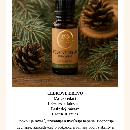
CÉDROVÉ DREVO
(Atlas cedar)
100% esenciálny olej
Latinský názov:
Cedrus atlantica
Upokojuje myseľ, uzemňuje a uvoľňuje napätie. Podporuje
dýchanie, starostlivosť o pokožku a prináša pocit stability a