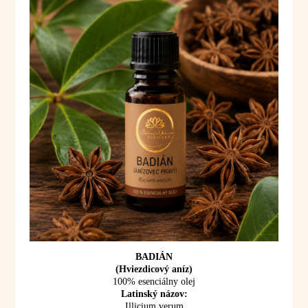
BADIÁN
(Hviezdicový aníz)
100% esenciálny olej
Latinský názov:
Illicium verum