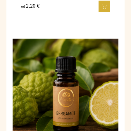
2,20
€
od