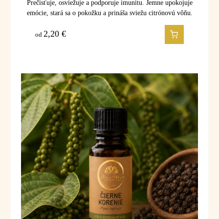
Prečisťuje, osviežuje a podporuje imunitu. Jemne upokojuje
emócie, stará sa o pokožku a prináša sviežu citrónovú vôňu.
2,20
€
od