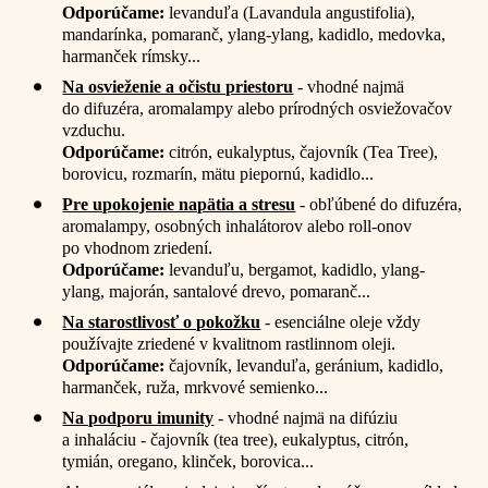
Odporúčame:
levanduľa (Lavandula angustifolia),
mandarínka, pomaranč, ylang-ylang, kadidlo, medovka,
harmanček rímsky...
Na osvieženie a očistu priestoru
- vhodné najmä
do difuzéra, aromalampy alebo prírodných osviežovačov
vzduchu.
Odporúčame:
citrón, eukalyptus, čajovník (Tea Tree),
borovicu, rozmarín, mätu piepornú, kadidlo...
Pre upokojenie napätia a stresu
- obľúbené do difuzéra,
aromalampy, osobných inhalátorov alebo roll-onov
po vhodnom zriedení.
Odporúčame:
levanduľu, bergamot, kadidlo, ylang-
ylang, majorán, santalové drevo, pomaranč...
Na starostlivosť o pokožku
- esenciálne oleje vždy
používajte zriedené v kvalitnom rastlinnom oleji.
Odporúčame:
čajovník, levanduľa, geránium, kadidlo,
harmanček, ruža, mrkvové semienko...
Na podporu imunity
- vhodné najmä na difúziu
a inhaláciu -
čajovník (tea tree),
eukalyptus,
citrón,
tymián,
oregano,
klinček,
borovica...