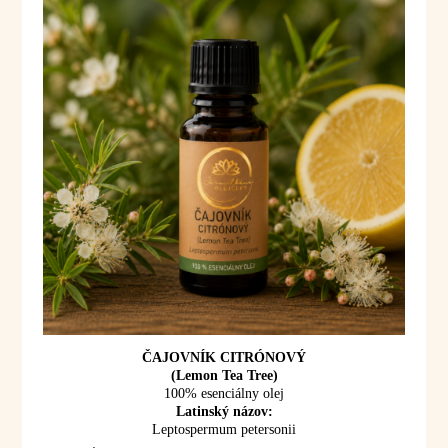
ČAJOVNÍK CITRÓNOVÝ
(Lemon Tea Tree)
100% esenciálny olej
Latinský názov:
Leptospermum petersonii