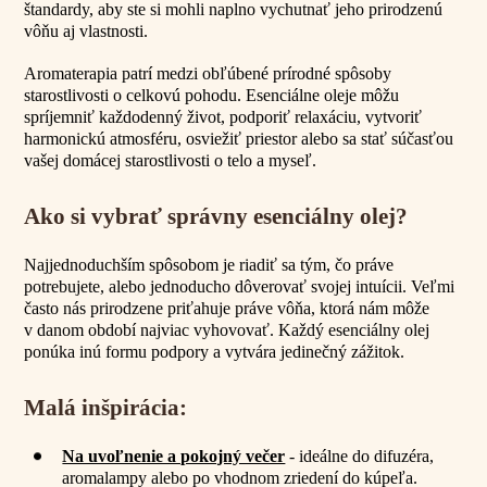
štandardy, aby ste si mohli naplno vychutnať jeho prirodzenú
vôňu aj vlastnosti.
Aromaterapia patrí medzi obľúbené prírodné spôsoby
starostlivosti o celkovú pohodu. Esenciálne oleje môžu
spríjemniť každodenný život, podporiť relaxáciu, vytvoriť
harmonickú atmosféru, osviežiť priestor alebo sa stať súčasťou
vašej domácej starostlivosti o telo a myseľ.
Ako si vybrať správny esenciálny olej?
Najjednoduchším spôsobom je riadiť sa tým, čo práve
potrebujete, alebo jednoducho dôverovať svojej intuícii. Veľmi
často nás prirodzene priťahuje práve vôňa, ktorá nám môže
v danom období najviac vyhovovať. Každý esenciálny olej
ponúka inú formu podpory a vytvára jedinečný zážitok.
Malá inšpirácia:
Na uvoľnenie a pokojný večer
- ideálne do difuzéra,
aromalampy alebo po vhodnom zriedení do kúpeľa.