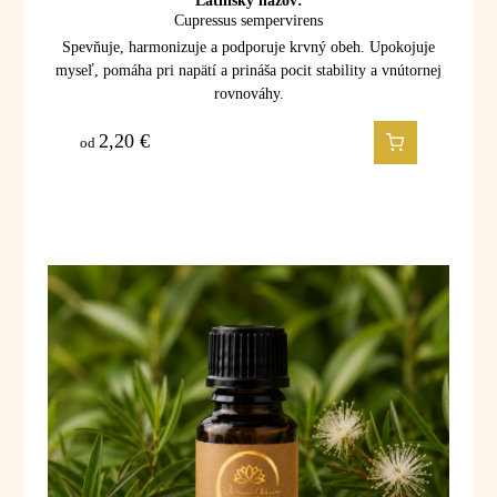
Latinský názov:
Cupressus sempervirens
Spevňuje, harmonizuje a podporuje krvný obeh. Upokojuje
myseľ, pomáha pri napätí a prináša pocit stability a vnútornej
rovnováhy.
2,20
€
od