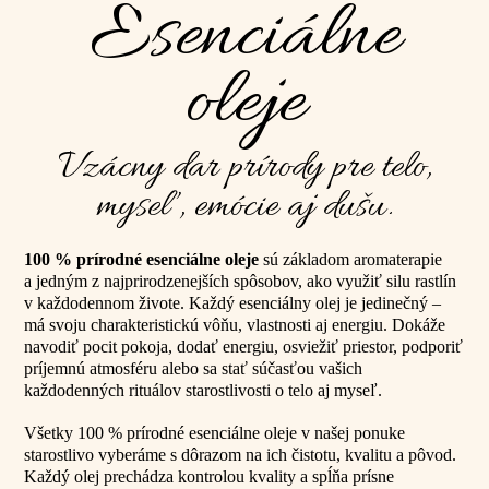
Esenciálne
oleje
Vzácny dar prírody pre telo,
myseľ, emócie aj dušu.
100 % prírodné esenciálne oleje
sú základom aromaterapie
a jedným z najprirodzenejších spôsobov, ako využiť silu rastlín
v každodennom živote. Každý esenciálny olej je jedinečný –
má svoju charakteristickú vôňu, vlastnosti aj energiu. Dokáže
navodiť pocit pokoja, dodať energiu, osviežiť priestor, podporiť
príjemnú atmosféru alebo sa stať súčasťou vašich
každodenných rituálov starostlivosti o telo aj myseľ.
Všetky 100 % prírodné esenciálne oleje v našej ponuke
starostlivo vyberáme s dôrazom na ich čistotu, kvalitu a pôvod.
Každý olej prechádza kontrolou kvality a spĺňa prísne