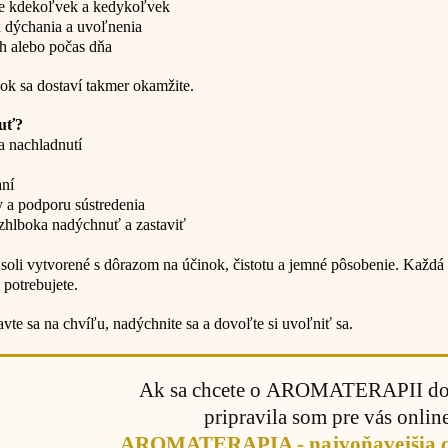
ie kdekoľvek a kedykoľvek
a dýchania a uvoľnenia
ch alebo počas dňa
nok sa dostaví takmer okamžite.
nuť?
a nachladnutí
aní
vy a podporu sústredenia
 zhlboka nadýchnuť a zastaviť
 soli vytvorené s dôrazom na účinok, čistotu a jemné pôsobenie. Každá
 potrebujete.
avte sa na chvíľu, nadýchnite sa a dovoľte si uvoľniť sa.
Ak sa chcete o AROMATERAPII doz
pripravila som pre vás onlin
AROMATERAPIA - najvoňavejšia ce