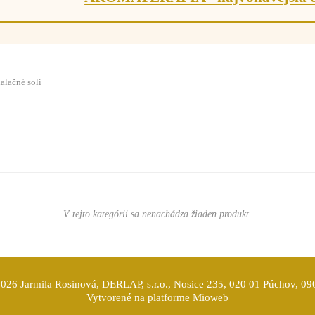
alačné soli
V tejto kategórii sa nenachádza žiaden produkt.
026 Jarmila Rosinová, DERLAP, s.r.o., Nosice 235, 020 01 Púchov, 0
Vytvorené na platforme
Mioweb