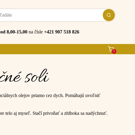
e
od 8,00-15,00
na čísle
+421 907 518 826
0
né soli
ciálnych olejov priamo cez dych. Pomáhajú uvoľniť
pre telo aj myseľ. Stačí privoňať a zhlboka sa nadýchnuť.