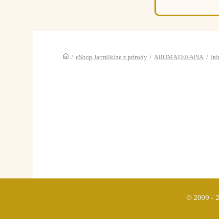
/
eShop Jarmilkine z prírody
/
AROMATERAPIA
/
Inh
© 2009 - 2