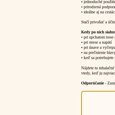
• jednoduché použit
• prirodzená podpor
• ideálne aj na cestá
Stačí privoňať a úči
Kedy po nich siah
• pri upchatom nose 
• pri strese a napätí
• pri únave a vyčerp
• na prečistenie hla
• keď sa potrebujete
Nájdete tu inhalačné
vtedy, keď ju najviac
Odporúčanie
- Zast