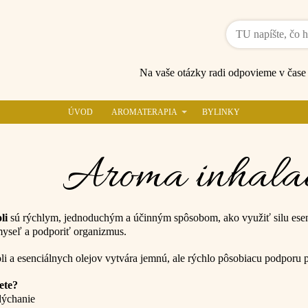
Na vaše otázky radi odpovieme v čas
ÚVOD
AROMATERAPIA
BYLINKY
Aroma inhalač
li
sú rýchlym, jednoduchým a účinným spôsobom, ako využiť silu esen
myseľ a podporiť organizmus.
oli a esenciálnych olejov vytvára jemnú, ale rýchlo pôsobiacu podporu 
jete?
dýchanie