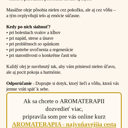
Masážne oleje pôsobia nielen cez pokožku, ale aj cez vôňu –
a tým ovplyvňujú telo aj emócie súčasne.
Kedy po nich siahnuť?
• pri bolestiach svalov a kĺbov
• pri napätí, strese a únave
• pri problémoch so spánkom
• pri potrebe uvoľnenia a regenerácie
• pri starostlivosti o konkrétne časti tela
Každý olej je navrhnutý tak, aby vám priniesol nielen úľavu,
ale aj pocit pokoja a harmónie.
Odporúčanie
- Doprajte si dotyk, ktorý lieči a vôňu, ktorá vás
jemne vráti späť k sebe.
Ak sa chcete o AROMATERAPII
dozvedieť viac,
pripravila som pre vás online kurz
AROMATERAPIA - najvoňavejšia cesta