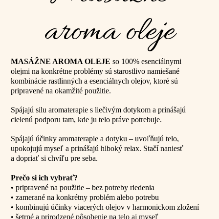
aroma oleje
MASÁŽNE AROMA OLEJE
so 100% esenciálnymi
olejmi na konkrétne problémy sú starostlivo namiešané
kombinácie rastlinných a esenciálnych olejov, ktoré sú
pripravené na okamžité použitie.
Spájajú silu aromaterapie s liečivým dotykom a prinášajú
cielenú podporu tam, kde ju telo práve potrebuje.
Spájajú účinky aromaterapie a dotyku – uvoľňujú telo,
upokojujú myseľ a prinášajú hlboký relax. Stačí naniesť
a dopriať si chvíľu pre seba.
Prečo si ich vybrať?
• pripravené na použitie – bez potreby riedenia
• zamerané na konkrétny problém alebo potrebu
• kombinujú účinky viacerých olejov v harmonickom zložení
• šetrné a prirodzené pôsobenie na telo aj myseľ