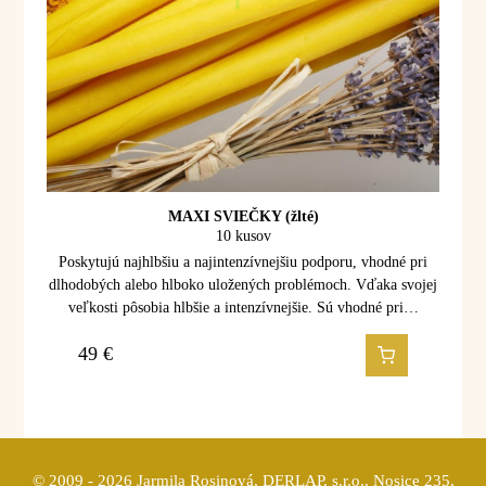
MAXI SVIEČKY (žlté)
10 kusov
Poskytujú najhlbšiu a najintenzívnejšiu podporu, vhodné pri
dlhodobých alebo hlboko uložených problémoch. Vďaka svojej
veľkosti pôsobia hlbšie a intenzívnejšie. Sú vhodné pri…
49
€
© 2009 - 2026 Jarmila Rosinová, DERLAP, s.r.o., Nosice 235,