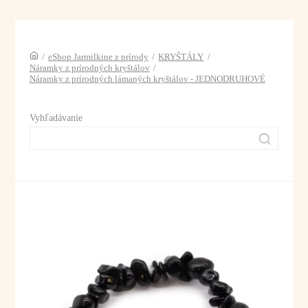
/
eShop Jarmilkine z prírody
/
KRYŠTÁLY
/
Náramky z prírodných kryštálov
/
Náramky z prírodných lámaných kryštálov - JEDNODRUHOVÉ
Vyhľadávanie