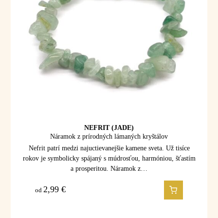
NEFRIT (JADE)
Náramok z prírodných lámaných kryštálov
Nefrit patrí medzi najuctievanejšie kamene sveta. Už tisíce
rokov je symbolicky spájaný s múdrosťou, harmóniou, šťastím
a prosperitou. Náramok z…
2,99
€
od