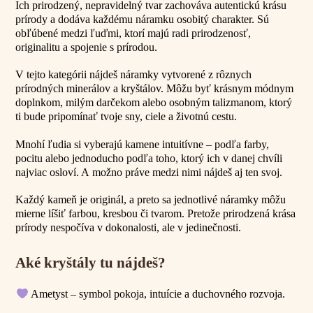
Ich prirodzený, nepravidelný tvar zachováva autentickú krásu
prírody a dodáva každému náramku osobitý charakter. Sú
obľúbené medzi ľuďmi, ktorí majú radi prirodzenosť,
originalitu a spojenie s prírodou.
V tejto kategórii nájdeš náramky vytvorené z rôznych
prírodných minerálov a kryštálov. Môžu byť krásnym módnym
doplnkom, milým darčekom alebo osobným talizmanom, ktorý
ti bude pripomínať tvoje sny, ciele a životnú cestu.
Mnohí ľudia si vyberajú kamene intuitívne – podľa farby,
pocitu alebo jednoducho podľa toho, ktorý ich v danej chvíli
najviac osloví. A možno práve medzi nimi nájdeš aj ten svoj.
Každý kameň je originál, a preto sa jednotlivé náramky môžu
mierne líšiť farbou, kresbou či tvarom. Pretože prirodzená krása
prírody nespočíva v dokonalosti, ale v jedinečnosti.
Aké kryštály tu nájdeš?
Ametyst – symbol pokoja, intuície a duchovného rozvoja.