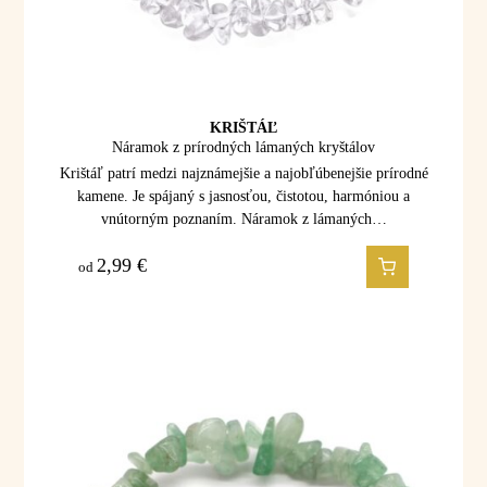
KRIŠTÁĽ
Náramok z prírodných lámaných kryštálov
Krištáľ patrí medzi najznámejšie a najobľúbenejšie prírodné
kamene. Je spájaný s jasnosťou, čistotou, harmóniou a
vnútorným poznaním. Náramok z lámaných…
2,99
€
od