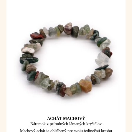
ACHÁT MACHOVÝ
Náramok z prírodných lámaných kryštálov
Machový achát je obľúbený pre svoju jedinečnú kresbu