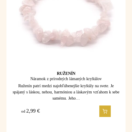
RUŽENÍN
Náramok z prírodných lámaných kryštálov
Ruženín patrí medzi najobľúbenejšie kryštály na svete. Je
spájaný s láskou, nehou, harmóniou a láskavým vzťahom k sebe
samému. Jeho…
2,99
€
od