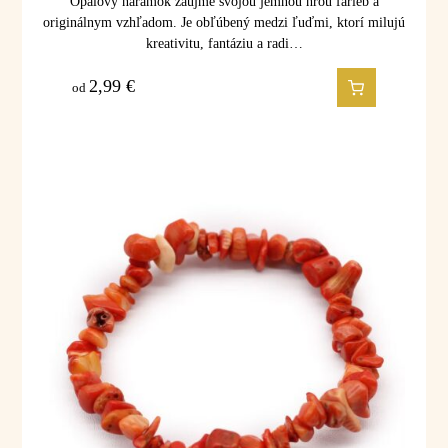
Opálový náramok zaujme svojou jemnou hrou farieb a
originálnym vzhľadom. Je obľúbený medzi ľuďmi, ktorí milujú
kreativitu, fantáziu a radi…
2,99
€
od