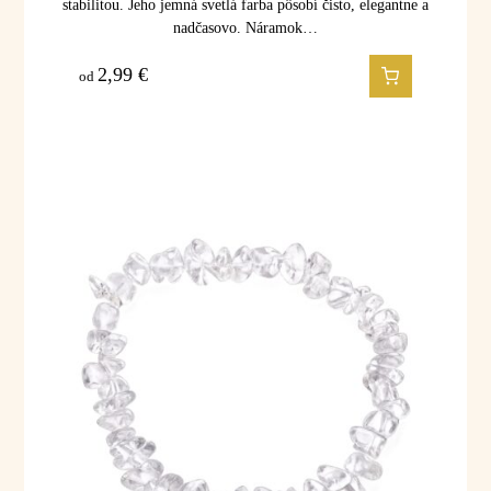
stabilitou. Jeho jemná svetlá farba pôsobí čisto, elegantne a
nadčasovo. Náramok…
2,99
€
od