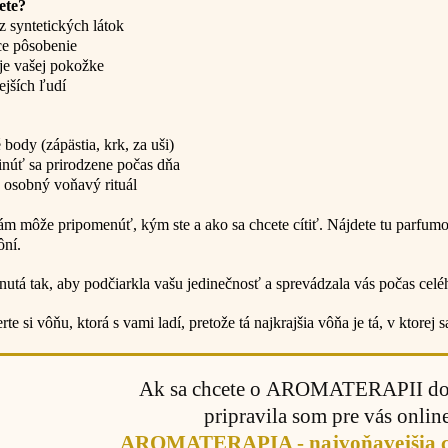
jete?
z syntetických látok
ce pôsobenie
je vašej pokožke
vejších ľudí
 body (zápästia, krk, za uši)
inúť sa prirodzene počas dňa
j osobný voňavý rituál
m môže pripomenúť, kým ste a ako sa chcete cítiť. Nájdete tu parfum
ôní.
utá tak, aby podčiarkla vašu jedinečnosť a sprevádzala vás počas celé
te si vôňu, ktorá s vami ladí, pretože tá najkrajšia vôňa je tá, v ktorej s
Ak sa chcete o AROMATERAPII doz
pripravila som pre vás onlin
AROMATERAPIA - najvoňavejšia ce