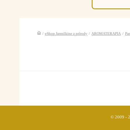
/
eShop Jarmilkine z prírody
/
AROMATERAPIA
/
Pa
© 2009 - 2