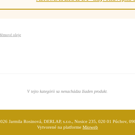
rfémové oleje
V tejto kategórii sa nenachádza žiaden produkt.
026 Jarmila Rosinová, DERLAP, s.r.o., Nosice 235, 020 01 Púchov, 0
Vytvorené na platforme
Mioweb