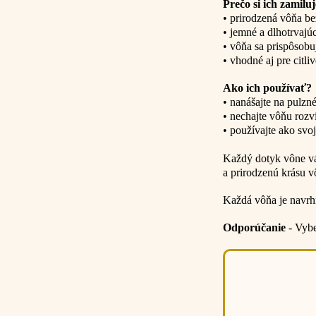
Prečo si ich zamilu
• prirodzená vôňa be
• jemné a dlhotrvajú
• vôňa sa prispôsobu
• vhodné aj pre citli
Ako ich používať?
• nanášajte na pulzné
• nechajte vôňu rozv
• používajte ako svo
Každý dotyk vône vá
a prirodzenú krásu v
Každá vôňa je navrhn
Odporúčanie
- Vyber