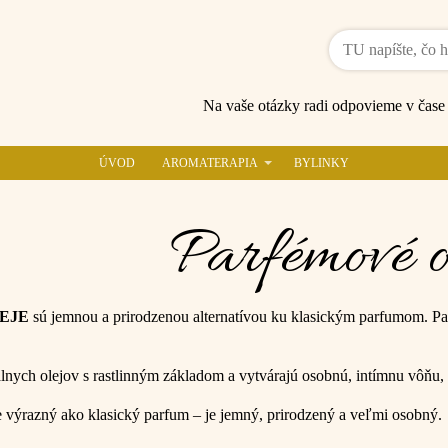
Na vaše otázky radi odpovieme v čas
ÚVOD
AROMATERAPIA
BYLINKY
Parfémové o
EJE
sú jemnou a prirodzenou alternatívou ku klasickým parfumom. Parfé
lnych olejov s rastlinným základom a vytvárajú osobnú, intímnu vôňu, 
e výrazný ako klasický parfum – je jemný, prirodzený a veľmi osobný.