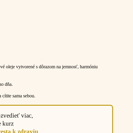
ové oleje vytvorené s dôrazom na jemnosť, harmóniu
ho dňa.
a cítite sama sebou.
vedieť viac,
e kurz
sta k zdraviu