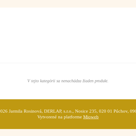
V tejto kategórii sa nenachádza žiaden produkt.
026 Jarmila Rosinová, DERLAP, s.r.o., Nosice 235, 020 01 Púchov, 0
Vytvorené na platforme
Mioweb