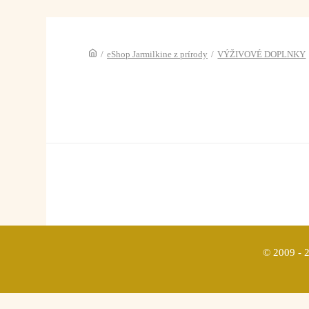
/
eShop Jarmilkine z prírody
/
VÝŽIVOVÉ DOPLNKY
© 2009 - 2