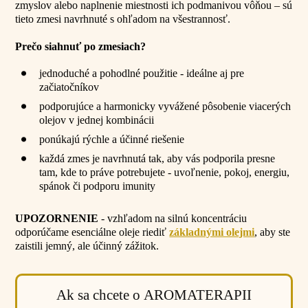
zmyslov alebo naplnenie miestnosti ich podmanivou vôňou – sú
tieto zmesi navrhnuté s ohľadom na všestrannosť.
Prečo siahnuť po zmesiach?
jednoduché a pohodlné použitie - ideálne aj pre
začiatočníkov
podporujúce a harmonicky vyvážené pôsobenie viacerých
olejov v jednej kombinácii
ponúkajú rýchle a účinné riešenie
každá zmes je navrhnutá tak, aby vás podporila presne
tam, kde to práve potrebujete - uvoľnenie, pokoj, energiu,
spánok či podporu imunity
UPOZORNENIE
- vzhľadom na silnú koncentráciu
odporúčame esenciálne oleje riediť
základnými olejmi
, aby ste
zaistili jemný, ale účinný zážitok.
Ak sa chcete o AROMATERAPII