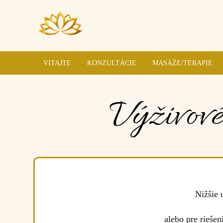
VITAJTE
KONZULTÁCIE
MASÁŽE/TERAPIE
Výživové
Nižšie 
alebo pre rieše