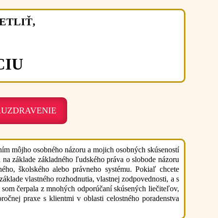
VETLIŤ,
CIU
 SEBAUZDRAVENIE
ním môjho osobného názoru a mojich osobných skúseností
ných na základe základného ľudského práva o slobode názoru
tného, školského alebo právneho systému. Pokiaľ chcete
základe vlastného rozhodnutia, vlastnej zodpovednosti, a s
, som čerpala z mnohých odporúčaní skúsených liečiteľov,
ročnej praxe s klientmi v oblasti celostného poradenstva