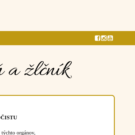
 a žlčník
OČISTU
 týchto orgánov,