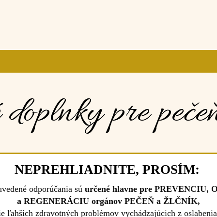
 doplnky pre pečeň
NEPREHLIADNITE, PROSÍM:
uvedené odporúčania sú
určené hlavne pre PREVENCIU, 
a REGENERÁCIU orgánov PEČEŇ a ŽLČNÍK,
nie ľahších zdravotných problémov vychádzajúcich z oslabenia