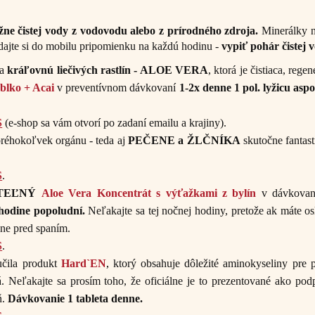
žne čistej vody z vodovodu alebo z prírodného zdroja.
Minerálky n
jte si do mobilu pripomienku na každú hodinu -
vypiť pohár čistej 
ta
kráľovnú liečivých rastlín - ALOE VERA
, ktorá je čistiaca, reg
blko + Acai
v preventívnom dávkovaní
1-2x denne 1 pol. lyžicu asp
S
(e-shop sa vám otvorí po zadaní emailu a krajiny).
réhokoľvek orgánu - teda aj
PEČENE a ŽLČNÍKA
skutočne fantas
S
.
TEĽNÝ
Aloe Vera Koncentrát s výťažkami z bylín
v dávkova
 hodine popoludní.
Neľakajte sa tej nočnej hodiny, pretože ak máte o
esne pred spaním.
S
.
učila produkt
Hard`EN
,
ktorý obsahuje dôležité aminokyseliny pre 
 Neľakajte sa prosím toho, že oficiálne je to prezentované ako po
ň.
Dávkovanie 1 tableta denne.