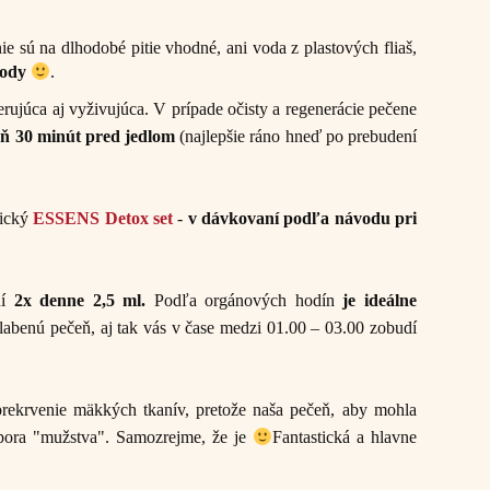
ie sú na dlhodobé pitie vhodné, ani voda z plastových fliaš,
vody
.
enerujúca aj vyživujúca. V prípade očisty a regenerácie pečene
oň 30 minút pred
jedlom
(najlepšie ráno hneď po prebudení
tický
ESSENS Detox set
-
v dávkovaní podľa návodu pri
ní
2x denne 2,5 ml.
Podľa orgánových hodín
je ideálne
slabenú pečeň, aj tak vás v čase medzi 01.00 – 03.00 zobudí
prekrvenie mäkkých tkanív, pretože naša pečeň, aby mohla
dpora "mužstva". Samozrejme, že je
Fantastická a hlavne