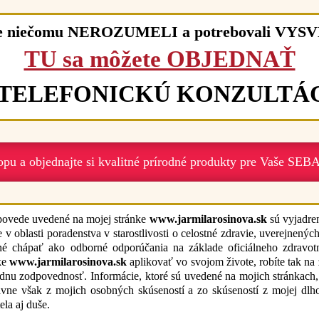
te niečomu NEROZUMELI a potrebovali VYS
TU sa môžete OBJEDNAŤ
 TELEFONICKÚ KONZULTÁ
opu a objednajte si kvalitné prírodné produkty pre Vaše
povede uvedené na mojej stránke
www.jarmilarosinova.sk
sú vyjadre
e v oblasti poradenstva v starostlivosti o celostné zdravie, uverejne
žné chápať ako odborné odporúčania na základe oficiálneho zdravo
ke
www.jarmilarosinova.sk
aplikovať vo svojom živote, robíte tak na 
dnu zodpovednosť. Informácie, ktoré sú uvedené na mojich stránkach
vne však z mojich osobných skúseností a zo skúseností z mojej dlho
tela aj duše.