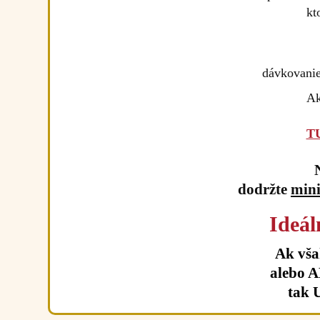
kt
dávkovanie 
Ak
T
dodržte
mini
Ideál
Ak vša
alebo A
tak 