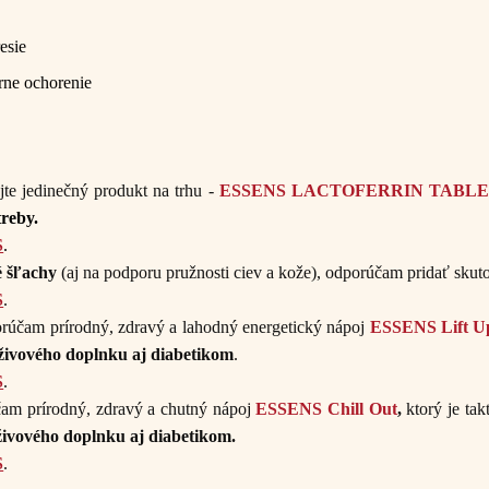
esie
rne ochorenie
ajte jedinečný produkt na trhu -
ESSENS LACTOFERRIN TABLE
treby.
S
.
é šľachy
(aj na podporu pružnosti ciev a kože), odporúčam pridať sku
S
.
orúčam prírodný, zdravý a lahodný energetický nápoj
ESSENS Lift U
živového doplnku aj diabetikom
.
S
.
čam prírodný, zdravý a chutný nápoj
ESSENS Chill Out
,
ktorý je tak
živového doplnku aj diabetikom.
S
.