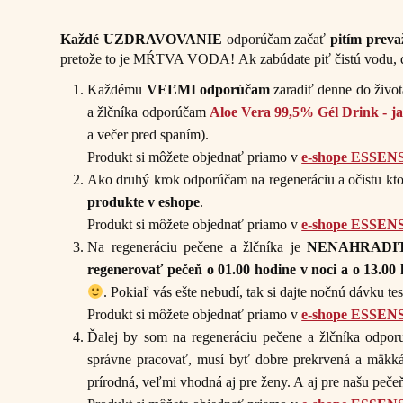
Každé UZDRAVOVANIE
odporúčam začať
pitím preva
pretože to je MŔTVA VODA! Ak zabúdate piť čistú vodu, da
Každému
VEĽMI odporúčam
zaradiť denne do živo
a žlčníka odporúčam
Aloe Vera 99,5% Gél Drink - ja
a večer pred spaním).
Produkt si môžete objednať priamo v
e-shope ESSEN
Ako druhý krok odporúčam na regeneráciu a očistu kto
produkte v eshope
.
Produkt si môžete objednať priamo v
e-shope ESSEN
Na regeneráciu pečene a žlčníka je
NENAHRADI
regenerovať pečeň o 01.00 hodine v noci a o 13.00
. Pokiaľ vás ešte nebudí, tak si dajte nočnú dávku t
Produkt si môžete objednať priamo v
e-shope ESSEN
Ďalej by som na regeneráciu pečene a žlčníka odpor
správne pracovať, musí byť dobre prekrvená a mäkká.
prírodná, veľmi vhodná aj pre ženy. A aj pre našu peče