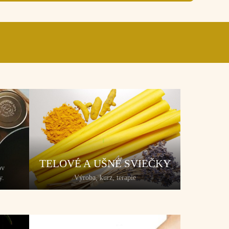
TELOVÉ A UŠNÉ SVIEČKY
ov
y.
Výroba, kurz, terapie