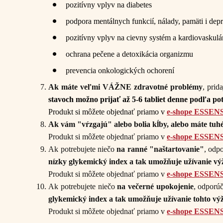
pozitívny vplyv na diabetes
podpora mentálnych funkcií, nálady, pamäti i depr
pozitívny vplyv na cievny systém a kardiovaskulá
ochrana pečene a detoxikácia organizmu
prevencia onkologických ochorení
Ak máte veľmi VÁŽNE zdravotné problémy
, prid
stavoch možno prijať až 5-6 tabliet denne podľa po
Produkt si môžete objednať priamo v
e-shope ESSEN
Ak vám "vŕzgajú" alebo bolia kĺby, alebo máte tuh
Produkt si môžete objednať priamo v
e-shope ESSEN
Ak potrebujete niečo
na ranné "naštartovanie"
, odp
nízky glykemický index a tak umožňuje užívanie vý
Produkt si môžete objednať priamo v
e-shope ESSEN
Ak potrebujete niečo
na večerné upokojenie
, odporú
glykemický index a tak umožňuje užívanie tohto vý
Produkt si môžete objednať priamo v
e-shope ESSEN