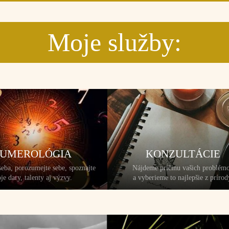
Moje služby:
UMEROLÓGIA
KONZULTÁCIE
seba, porozumejte sebe, spoznajte
Nájdeme príčinu vašich problém
je dary, talenty aj výzvy.
a vyberieme to najlepšie z prírod