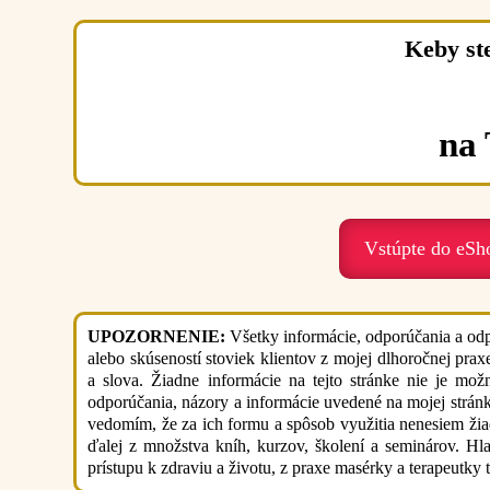
Keby s
na
Vstúpte do eSh
UPOZORNENIE:
Všetky informácie, odporúčania a od
alebo skúseností stoviek klientov z mojej dlhoročnej prax
a slova. Žiadne informácie na tejto stránke nie je mo
odporúčania, názory a informácie uvedené na mojej strán
vedomím, že za ich formu a spôsob využitia nenesiem žia
ďalej z množstva kníh, kurzov, školení a seminárov. Hla
prístupu k zdraviu a životu, z praxe masérky a terapeutky 