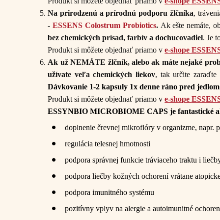
Produkt si môžete objednať priamo v
e-shope ESSEN
Na prirodzenú a prírodnú podporu žlčníka
, tráven
-
ESSENS Colostrum Probiotics
.
Ak ešte nemáte, ob
bez chemických prísad, farbív a dochucovadiel
. Je 
Produkt si môžete objednať priamo v
e-shope ESSEN
Ak už NEMÁTE žlčník, alebo ak
máte nejaké probl
užívate veľa chemických liekov
, tak určite zaraďt
Dávkovanie 1-2 kapsuly 1x denne ráno pred jedlom
Produkt si môžete objednať priamo v
e-shope
ESSEN
ESSYNBIO MICROBIOME CAPS je fantastické a
doplnenie črevnej mikroflóry v organizme, napr. p
regulácia telesnej hmotnosti
podpora správnej funkcie tráviaceho traktu i lieč
podpora liečby kožných ochorení vrátane atopicke
podpora imunitného systému
pozitívny vplyv na alergie a autoimunitné ochoren