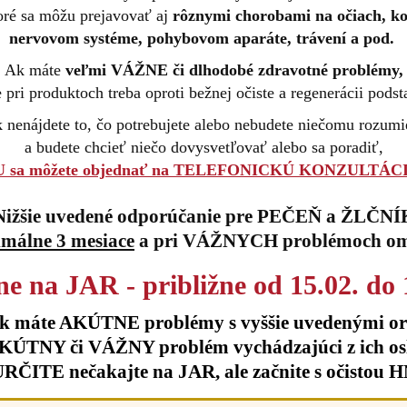
oré sa môžu prejavovať aj
rôznymi chorobami na očiach, ko
nervovom systéme, pohybovom aparáte, trávení a pod.
Ak máte
veľmi VÁŽNE či dlhodobé zdravotné problémy,
pri produktoch treba oproti bežnej očiste a regenerácii podst
 nenájdete to, čo potrebujete alebo nebudete niečomu rozumi
a budete chcieť niečo dovysvetľovať alebo sa poradiť,
U sa môžete objednať na TELEFONICKÚ KONZULTÁC
Nižšie uvedené odporúčanie pre PEČEŇ a ŽLČNÍ
málne 3 mesiace
a pri VÁŽNYCH problémoch omn
ne na JAR - približne od 15.02. do 
k máte AKÚTNE problémy s vyššie uvedenými o
KÚTNY či VÁŽNY problém vychádzajúci z ich os
URČITE nečakajte na JAR, ale začnite s očistou 