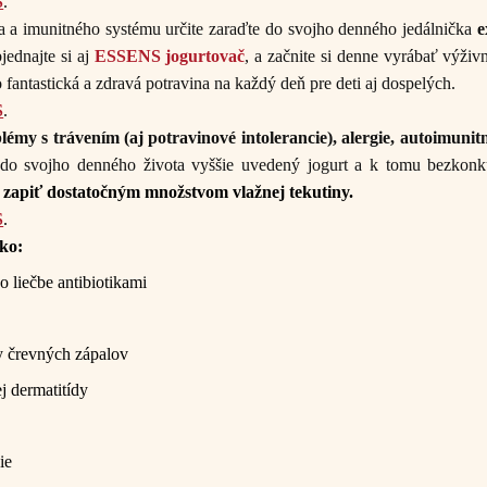
S
.
ia a imunitného systému určite zaraďte do svojho denného jedálnička
e
jednajte si aj
ESSENS jogurtovač
, a začnite si denne vyrábať výživ
to fantastická a zdravá potravina na každý deň pre deti aj dospelých.
S
.
émy s trávením (aj potravinové intolerancie), alergie, autoimunit
e do svojho denného života vyššie uvedený jogurt a k tomu bezkon
 zapiť dostatočným množstvom vlažnej tekutiny.
S
.
ko:
o liečbe antibiotikami
by črevných zápalov
j dermatitídy
ie