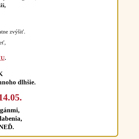
ži,
atne zvýšiť.
eť,
IU
.
K
oho dlhšie.
14.05.
rgánmi,
labenia,
HNEĎ.