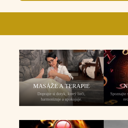
MASÁŽE A TERAPIE
N
Doprajte si dotyk, ktorý lieči,
Spoznajte 
harmonizuje a upokojuje.
svo