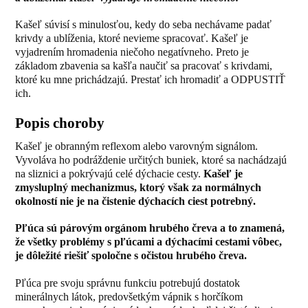
Kašeľ súvisí s minulosťou, kedy do seba nechávame padať
krivdy a ublíženia, ktoré nevieme spracovať. Kašeľ je
vyjadrením hromadenia niečoho negatívneho. Preto je
základom zbavenia sa kašľa naučiť sa pracovať s krivdami,
ktoré ku mne prichádzajú. Prestať ich hromadiť a ODPUSTIŤ
ich.
Popis choroby
Kašeľ je obranným reflexom alebo varovným signálom.
Vyvoláva ho podráždenie určitých buniek, ktoré sa nachádzajú
na sliznici a pokrývajú celé dýchacie cesty.
Kašeľ je
zmysluplný mechanizmus, ktorý však za normálnych
okolností nie je na čistenie dýchacích ciest potrebný.
Pľúca sú párovým orgánom hrubého čreva a to znamená,
že všetky problémy s pľúcami a dýchacími cestami vôbec,
je dôležité riešiť spoločne s očistou hrubého čreva.
Pľúca pre svoju správnu funkciu potrebujú dostatok
minerálnych látok, predovšetkým vápnik s horčíkom