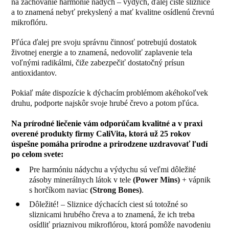
na zachovanie harmónie nádych – výdych, ďalej čisté sliznice
a to znamená nebyť prekyslený a mať kvalitne osídlenú črevnú
mikroflóru.
Pľúca ďalej pre svoju správnu činnosť potrebujú dostatok
životnej energie a to znamená, nedovoliť zaplavenie tela
voľnými radikálmi, čiže zabezpečiť dostatočný prísun
antioxidantov.
Pokiaľ máte dispozície k dýchacím problémom akéhokoľvek
druhu, podporte najskôr svoje hrubé črevo a potom pľúca.
Na prírodné liečenie vám odporúčam kvalitné a v praxi
overené produkty firmy CaliVita, ktorá už 25 rokov
úspešne pomáha prírodne a prirodzene uzdravovať ľudí
po celom svete:
Pre harmóniu nádychu a výdychu sú veľmi dôležité
zásoby minerálnych látok v tele
(
Power Mins)
+ vápnik
s horčíkom naviac
(
Strong Bones
)
.
Dôležité! – Sliznice dýchacích ciest sú totožné so
sliznicami hrubého čreva a to znamená, že ich treba
osídliť priaznivou mikroflórou, ktorá pomôže navodeniu