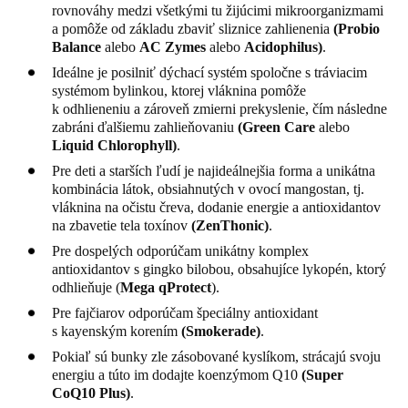
rovnováhy medzi všetkými tu žijúcimi mikroorganizmami
a pomôže od základu zbaviť sliznice zahlienenia
(
Probio
Balance
alebo
AC Zymes
alebo
Acidophilus)
.
Ideálne je posilniť dýchací systém spoločne s tráviacim
systémom bylinkou, ktorej vláknina pomôže
k odhlieneniu a zároveň zmierni prekyslenie, čím následne
zabráni ďalšiemu zahlieňovaniu
(
Green Care
alebo
Liquid Chlorophyll)
.
Pre deti a starších ľudí je najideálnejšia forma a unikátna
kombinácia látok, obsiahnutých v ovocí mangostan, tj.
vláknina na očistu čreva, dodanie energie a antioxidantov
na zbavetie tela toxínov
(
ZenThonic
)
.
Pre dospelých odporúčam unikátny komplex
antioxidantov s gingko bilobou, obsahujíce lykopén, ktorý
odhlieňuje (
Mega qProtect
).
Pre fajčiarov odporúčam špeciálny antioxidant
s kayenským korením
(
Smokerade
)
.
Pokiaľ sú bunky zle zásobované kyslíkom, strácajú svoju
energiu a túto im dodajte koenzýmom Q10
(Super
CoQ10 Plus)
.