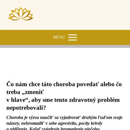
MENU
Kašeľ
Čo nám chce táto choroba povedať alebo čo
treba „zmeniť
v hlave“, aby sme tento zdravotný problém
nepotrebovali?
Choroba je výzva naučiť sa vyjadrovať druhým ľuďom svoje
názory, nehromadiť v sebe agresivitu, pocity krivdy
a ublíženia. Kašeľ vyjadruje hromadenie niečoho.