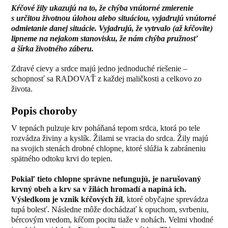
Kŕčové žily ukazujú na to, že chýba vnútorné zmierenie
s určitou životnou úlohou alebo situáciou, vyjadrujú vnútorné
odmietanie danej situácie. Vyjadrujú, že vytrvalo (až kŕčovite)
lipneme na nejakom stanovisku, že nám chýba pružnosť
a šírka životného záberu.
Zdravé cievy a srdce majú jedno jednoduché riešenie –
schopnosť sa RADOVAŤ z každej maličkosti a celkovo zo
života.
Popis choroby
V tepnách pulzuje krv poháňaná tepom srdca, ktorá po tele
rozvádza živiny a kyslík. Žilami se vracia do srdca. Žily majú
na svojich stenách drobné chlopne, ktoré slúžia k zabráneniu
spätného odtoku krvi do tepien.
Pokiaľ tieto chlopne správne nefungujú, je narušovaný
krvný obeh a krv sa v žilách hromadí a napíná ich.
Výsledkom je vznik kŕčových žíl
, ktoré obyčajne sprevádza
tupá bolesť. Následne môže dochádzať k opuchom, svrbeniu,
bércovým vredom, kŕčom pocitu tiaže v nohách. Velmi vhodné