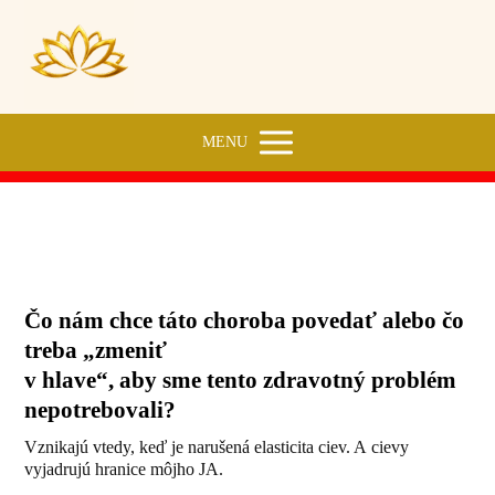
MENU
Kŕčové žily
Čo nám chce táto choroba povedať alebo čo
treba „zmeniť
v hlave“, aby sme tento zdravotný problém
nepotrebovali?
Vznikajú vtedy, keď je narušená elasticita ciev. A cievy
vyjadrujú hranice môjho JA.