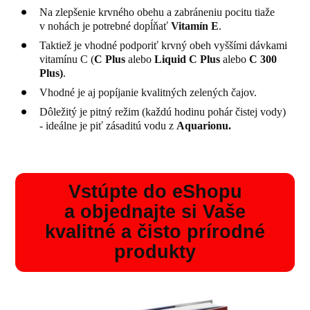
Na zlepšenie krvného obehu a zabráneniu pocitu tiaže
v nohách je potrebné dopĺňať
Vitamín E
.
Taktiež je vhodné podporiť krvný obeh vyššími dávkami
vitamínu C (
C Plus
alebo
Liquid C Plus
alebo
C 300
Plus)
.
Vhodné je aj popíjanie kvalitných zelených čajov.
Dôležitý je pitný režim (každú hodinu pohár čistej vody)
- ideálne je piť zásaditú vodu z
Aquarionu.
Vstúpte do eShopu
a objednajte si Vaše
kvalitné a čisto prírodné
produkty