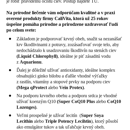
je robiť pravidelnú očistu ciev. Postup nájdete TU.
Na prírodné liečenie vám odporúčam kvalitné a v praxi
overené produkty firmy CaliVita, ktorá už 25 rokov
úspešne pomáha prírodne a prirodzene uzdravovať ľudí
po celom svete:
Základom je podporovať krvný obeh, snažit sa nezanášať
krv škodlivinami z potravy, zozásaďovať svoje telo, aby
nedochádzalo k usadzovaniu škodlivín na stenách ciev
(
Liquid Chlorophyll
)
, ideálne je piť zásaditú vodu
z
Aquarionu
.
Ďalej je dôležité užívať antioxidanty, ideálne komplex
obsahujúci ginko bilobu a ďalšie vhodné výťažky
z rastlín, vitamíny a stopové prvky na podporu ciev
(
Mega qProtect
alebo
Vein Protex
)
.
Na podporu krvného obehu a podporu srdca je vhodné
užívať koenzým Q10
(
Super CoQ10 Plus
alebo
CoQ10
Lozenges)
.
Veľmi prospešné je užívať lecitín (
Super Soya
Lecithin
alebo
Triple Potency Lecihtin
), ktorý pôsobí
ako emulgátor tukov a tak uľahčuje krvný obeh.