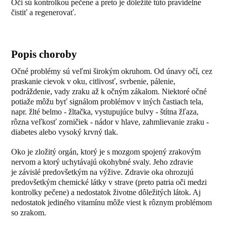
Oči sú kontrolkou pečene a preto je dôležité túto pravidelne
čistiť a regenerovať.
Popis choroby
Očné problémy sú veľmi širokým okruhom. Od únavy očí, cez
praskanie cievok v oku, citlivosť, svrbenie, pálenie,
podráždenie, vady zraku až k očným zákalom. Niektoré očné
potiaže môžu byť signálom problémov v iných častiach tela,
napr. žlté belmo - žltačka, vystupujúce bulvy - štítna žľaza,
rôzna veľkosť zorničiek - nádor v hlave, zahmlievanie zraku -
diabetes alebo vysoký krvný tlak.
Oko je zložitý orgán, ktorý je s mozgom spojený zrakovým
nervom a ktorý uchytávajú okohybné svaly. Jeho zdravie
je závislé predovšetkým na výžive. Zdravie oka ohrozujú
predovšetkým chemické látky v strave (preto patria oči medzi
kontrolky pečene) a nedostatok životne dôležitých látok. Aj
nedostatok jediného vitamínu môže viest k rôznym problémom
so zrakom.