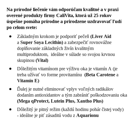
Na prírodné liečenie vám odporúčam kvalitné a v praxi
overené produkty firmy CaliVita, ktorá už 25 rokov
úspešne pomáha prírodne a prirodzene uzdravovať ľudí
po celom svete:
Základným krokom je podporiť pečeň
(Liver Aid
a
Super Soya Lecithin)
a zabezpečiť rovnovážne
doplňovanie základných živín kvalitným
multiproduktom, ideálne v súlade so svojou krvnou
skupinou
(Vital)
Dôležitým vitamínom pre výživu oka je vitamín A (je
treba užívať vo forme provitamínu
(Beta Carotene
a
Vitamín E)
Ďalej je nutné eliminovať vplyv voľných radikálov
dodaním antioxidantov a tým zabrániť poškodzovaniu oka
(Mega qProtect, Lutein Plus, Xantho Plus)
Dôležitý je pitný režim (každú hodinu pohár čistej vody)
- ideálne je piť zásaditú vodu z
Aquarionu