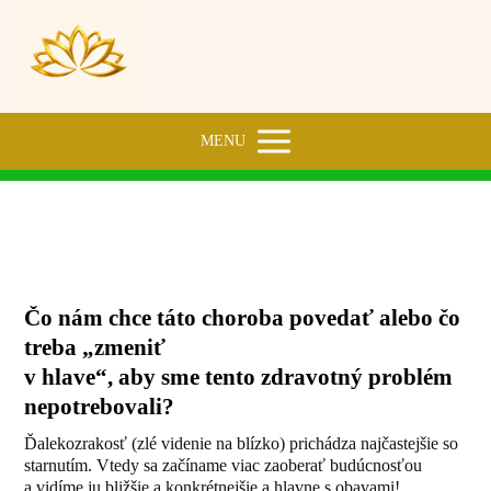
MENU
OČI (ďalekozrakosť)
Čo nám chce táto choroba povedať alebo čo
treba „zmeniť
v hlave“, aby sme tento zdravotný problém
nepotrebovali?
Ďalekozrakosť (zlé videnie na blízko) prichádza najčastejšie so
starnutím. Vtedy sa začíname viac zaoberať budúcnosťou
a vidíme ju bližšie a konkrétnejšie a hlavne s obavami!