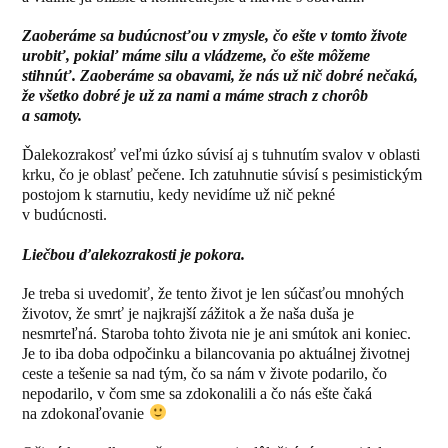
Zaoberáme sa budúcnosťou v zmysle, čo ešte v tomto živote
urobiť, pokiaľ máme silu a vládzeme, čo ešte môžeme
stihnúť. Zaoberáme sa obavami, že nás už nič dobré nečaká,
že všetko dobré je už za nami a máme strach z chorôb
a samoty.
Ďalekozrakosť veľmi úzko súvisí aj s tuhnutím svalov v oblasti
krku, čo je oblasť pečene. Ich zatuhnutie súvisí s pesimistickým
postojom k starnutiu, kedy nevidíme už nič pekné
v budúcnosti.
Liečbou ďalekozrakosti je pokora.
Je treba si uvedomiť, že tento život je len súčasťou mnohých
životov, že smrť je najkrajší zážitok a že naša duša je
nesmrteľná. Staroba tohto života nie je ani smútok ani koniec.
Je to iba doba odpočinku a bilancovania po aktuálnej životnej
ceste a tešenie sa nad tým, čo sa nám v živote podarilo, čo
nepodarilo, v čom sme sa zdokonalili a čo nás ešte čaká
na zdokonaľovanie