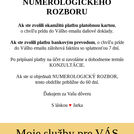
NUMEROLOGICKÉHO
ROZBORU
Ak ste zvolili okamžitú platbu platobnou kartou
,
o chvíľu prídu do Vášho emailu daňové doklady.
Ak ste zvolili platbu bankovým prevodom
, o chvíľu príde
do Vášho emailu zálohová faktúra so splatnosťou 7 dní.
Po pripísaní platby na účet si zavoláme a dohodneme termín
KONZULTÁCIE.
Ak ste si objednali NUMEROLOGICKÝ ROZBOR,
tento obdržíte približne do 60 dní.
Ďakujem za Vašu dôveru
S láskou
♥
Jarka
Moje služby pre VÁS