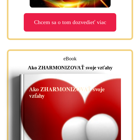
Chcem sa o tom dozvedieť viac
eBook
Ako ZHARMONIZOVAŤ svoje vzťahy
Ako ZHARMONIZOVAŤ svoje
vzťahy