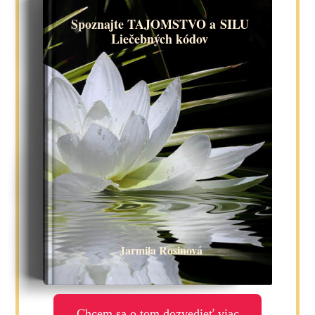
Spoznajte TAJOMSTVO a SILU
Liečebných kódov
Jarmila Rosinová
Chcem sa o tom dozvedieť viac