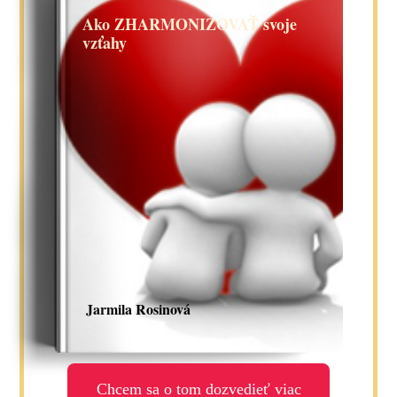
Ako ZHARMONIZOVAŤ svoje
vzťahy
Jarmila Rosinová
Chcem sa o tom dozvedieť viac