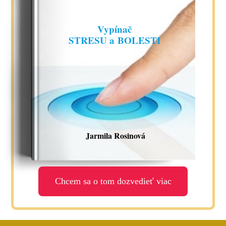
Vypínač
STRESU a BOLESTI
Jarmila Rosinová
Chcem sa o tom dozvedieť viac