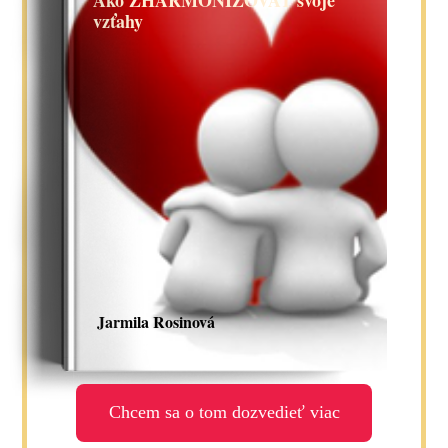
Ako ZHARMONIZOVAŤ svoje
vzťahy
Jarmila Rosinová
Chcem sa o tom dozvedieť viac