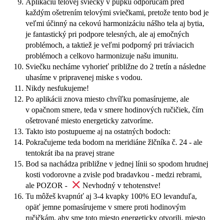
Aplikáciu telovej sviečky v pupku odporúčam pred
každým ošetrením telovými sviečkami, pretože tento bod je
veľmi účinný na cekovú harmonizáciu nášho tela aj bytia,
je fantastický pri podpore telesných, ale aj emočných
problémoch, a taktiež je veľmi podporný pri tráviacich
problémoch a celkovo harmonizuje našu imunitu.
Sviečku necháme vyhorieť približne do 2 tretín a následne
uhasíme v pripravenej miske s vodou.
Nikdy nesfukujeme!
Po aplikácii znova miesto chvíľku pomasírujeme, ale
v opačnom smere, teda v smere hodinových ručičiek, čím
ošetrované miesto energeticky zatvoríme.
Takto isto postupueme aj na ostatných bodoch:
Pokračujeme teda bodom na meridiáne žlčníka č. 24 - ale
tentokrát iba na pravej strane
Bod sa nachádza približne v jednej línii so spodom hrudnej
kosti vodorovne a zvisle pod bradavkou - medzi rebrami,
ale POZOR -
Nevhodný v tehotenstve!
Tu môžeš kvapnúť aj 3-4 kvapky 100% EO levanduľa,
opäť jemne pomasírujeme v smere proti hodinovým
ručičkám, aby sme toto miesto energeticky otvorili, miesto