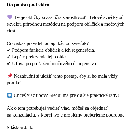
Do popisu pod video:
Tvoje obličky si zaslúžia starostlivosť! Telové sviečky sú
skvelou prírodnou metódou na podporu obličiek a močových
ciest.
Čo získaš pravidelnou aplikáciou sviečok?
✔ Podpora funkcie obličiek a ich regenerácia.
✔ Lepšie prekrvenie tejto oblasti.
✔ Úľava pri preťažení močového ústrojenstva.
Nezabudni si uložiť tento postup, aby si ho mala vždy
poruke!
Chceš viac tipov? Sleduj ma pre ďalšie praktické rady!
Ak o tom potrebuješ vedieť viac, môžeš sa objednať
na konzultáciu, v ktorej tvoje problémy preberieme podrobne.
S láskou Jarka