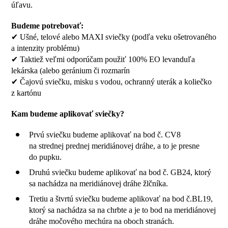
úľavu.
Budeme potrebovať:
✔ Ušné, telové alebo MAXI sviečky (podľa veku ošetrovaného
a intenzity problému)
✔ Taktiež veľmi odporúčam použiť 100% EO levanduľa
lekárska (alebo geránium či rozmarín
✔ Čajovú sviečku, misku s vodou, ochranný uterák a koliečko
z kartónu
Kam budeme aplikovať sviečky?
Prvú sviečku budeme aplikovať na bod č. CV8
na strednej prednej meridiánovej dráhe, a to je presne
do pupku.
Druhú sviečku budeme aplikovať na bod č. GB24, ktorý
sa nachádza na meridiánovej dráhe žlčníka.
Tretiu a štvrtú sviečku budeme aplikovať na bod č.BL19,
ktorý sa nachádza sa na chrbte a je to bod na meridiánovej
dráhe močového mechúra na oboch stranách.