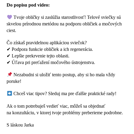
Do popisu pod video:
Tvoje obličky si zaslúžia starostlivosť! Telové sviečky sú
skvelou prírodnou metódou na podporu obličiek a močových
ciest.
Čo získaš pravidelnou aplikáciou sviečok?
✔ Podpora funkcie obličiek a ich regenerácia.
✔ Lepšie prekrvenie tejto oblasti.
✔ Úľava pri preťažení močového ústrojenstva.
Nezabudni si uložiť tento postup, aby si ho mala vždy
poruke!
Chceš viac tipov? Sleduj ma pre ďalšie praktické rady!
Ak o tom potrebuješ vedieť viac, môžeš sa objednať
na konzultáciu, v ktorej tvoje problémy preberieme podrobne.
S láskou Jarka