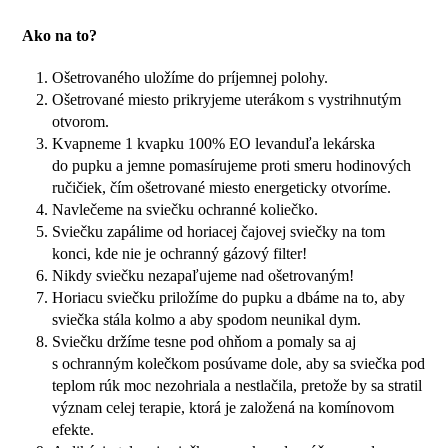
Ako na to?
Ošetrovaného uložíme do príjemnej polohy.
Ošetrované miesto prikryjeme uterákom s vystrihnutým
otvorom.
Kvapneme 1 kvapku 100% EO levanduľa lekárska
do pupku a jemne pomasírujeme proti smeru hodinových
ručičiek, čím ošetrované miesto energeticky otvoríme.
Navlečeme na sviečku ochranné koliečko.
Sviečku zapálime od horiacej čajovej sviečky na tom
konci, kde nie je ochranný gázový filter!
Nikdy sviečku nezapaľujeme nad ošetrovaným!
Horiacu sviečku priložíme do pupku a dbáme na to, aby
sviečka stála kolmo a aby spodom neunikal dym.
Sviečku držíme tesne pod ohňom a pomaly sa aj
s ochranným kolečkom posúvame dole, aby sa sviečka pod
teplom rúk moc nezohriala a nestlačila, pretože by sa stratil
význam celej terapie, ktorá je založená na komínovom
efekte.