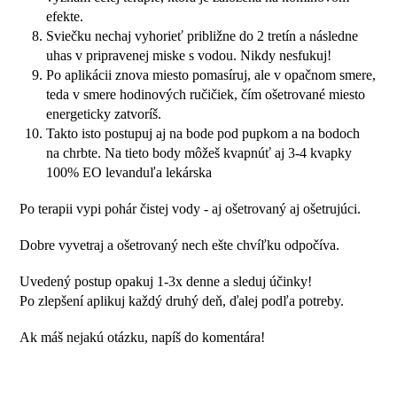
efekte.
Sviečku nechaj vyhorieť približne do 2 tretín a následne
uhas v pripravenej miske s vodou. Nikdy nesfukuj!
Po aplikácii znova miesto pomasíruj, ale v opačnom smere,
teda v smere hodinových ručičiek, čím ošetrované miesto
energeticky zatvoríš.
Takto isto postupuj aj na bode pod pupkom a na bodoch
na chrbte. Na tieto body môžeš kvapnúť aj 3-4 kvapky
100% EO levanduľa lekárska
Po terapii vypi pohár čistej vody - aj ošetrovaný aj ošetrujúci.
Dobre vyvetraj a ošetrovaný nech ešte chvíľku odpočíva.
Uvedený postup opakuj 1-3x denne a sleduj účinky!
Po zlepšení aplikuj každý druhý deň, ďalej podľa potreby.
Ak máš nejakú otázku, napíš do komentára!