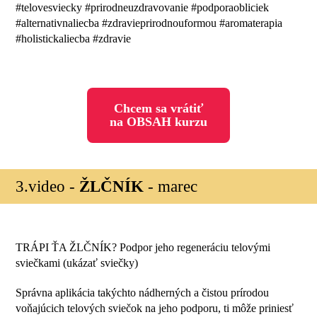
#telovesviecky #prirodneuzdravovanie #podporaobliciek
#alternativnaliecba #zdravieprirodnouformou #aromaterapia
#holistickaliecba #zdravie
Chcem sa vrátiť
na OBSAH kurzu
3.video -
ŽLČNÍK
- marec
TRÁPI ŤA ŽLČNÍK? Podpor jeho regeneráciu telovými
sviečkami (ukázať sviečky)
Správna aplikácia takýchto nádherných a čistou prírodou
voňajúcich telových sviečok na jeho podporu, ti môže priniesť