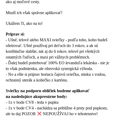
ako aj močové cesty.
Musíš ich však správne aplikovať!
Ukážem Ti, ako na to!
Priprav si:
- Ušné, telové alebo MAXI sviečky - podľa toho, koho budeš
ošetrovať. Ušné používaj pri deťoch do 3 rokov, a ak sú
konštitučne slabšie, tak aj do 6 rokov, telové pri všetkých
ostatných ľuďoch, a maxi pri vážnych problémoch.
- Ďalej budeš potrebovať 100% EO levanduľa lekárska - nie je
to však podmienka, ale obrovská synergická výhoda.
- No a ešte si priprav horiacu čajovú sviečku, misku s vodou,
ochranný uterák a koliečko z kartónu.
Sviečky na podporu obličiek budeme aplikovať
na nasledujúce akupresúrne body:
- 1x v bode CV8 - teda v pupku
- 1x v bode CV4 - nachádza sa približne 4 prsty pod pupkom,
ale tu daj POZOR
NEPOUŽÍVAJ ho v tehotenstve!