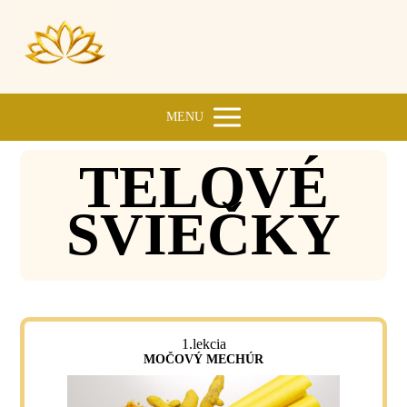
MENU
TELOVÉ
SVIEČKY
1.lekcia
MOČOVÝ MECHÚR