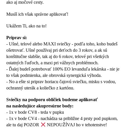
ako aj močové cesty.
Musíš ich však správne aplikovať!
Ukážem Ti, ako na to!
Priprav si:
- Ušné, telové alebo MAXI sviečky - podľa toho, koho budeš
ošetrovať. Ušné používaj pri deťoch do 3 rokov, a ak sú
konštitučne slabšie, tak aj do 6 rokov, telové pri všetkých
ostatných ľuďoch, a maxi pri vážnych problémoch.
- Ďalej budeš potrebovať 100% EO levanduľa lekárska - nie je
to však podmienka, ale obrovská synergická výhoda.
- No a ešte si priprav horiacu čajovú sviečku, misku s vodou,
ochranný uterák a koliečko z kartónu.
Sviečky na podporu obličiek budeme aplikovať
na nasledujúce akupresúrne body:
- 1x v bode CV8 - teda v pupku
- 1x v bode CV4 - nachádza sa približne 4 prsty pod pupkom,
ale tu daj POZOR
NEPOUŽÍVAJ ho v tehotenstve!