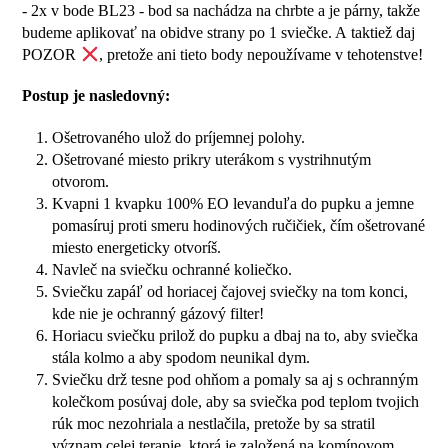
- 2x v bode BL23 - bod sa nachádza na chrbte a je párny, takže
budeme aplikovať na obidve strany po 1 sviečke. A taktiež daj
POZOR
, pretože ani tieto body nepoužívame v tehotenstve!
Postup je nasledovný:
Ošetrovaného ulož do príjemnej polohy.
Ošetrované miesto prikry uterákom s vystrihnutým
otvorom.
Kvapni 1 kvapku 100% EO levanduľa do pupku a jemne
pomasíruj proti smeru hodinových ručičiek, čím ošetrované
miesto energeticky otvoríš.
Navleč na sviečku ochranné koliečko.
Sviečku zapáľ od horiacej čajovej sviečky na tom konci,
kde nie je ochranný gázový filter!
Horiacu sviečku prilož do pupku a dbaj na to, aby sviečka
stála kolmo a aby spodom neunikal dym.
Sviečku drž tesne pod ohňom a pomaly sa aj s ochranným
kolečkom posúvaj dole, aby sa sviečka pod teplom tvojich
rúk moc nezohriala a nestlačila, pretože by sa stratil
význam celej terapie, ktorá je založená na komínovom