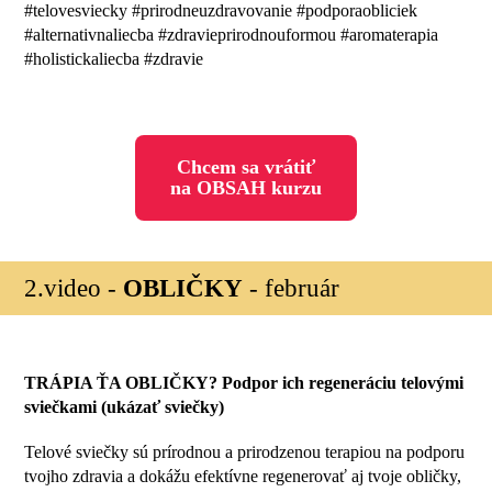
#telovesviecky #prirodneuzdravovanie #podporaobliciek
#alternativnaliecba #zdravieprirodnouformou #aromaterapia
#holistickaliecba #zdravie
Chcem sa vrátiť
na OBSAH kurzu
2.video -
OBLIČKY
- február
TRÁPIA ŤA OBLIČKY? Podpor ich regeneráciu telovými
sviečkami (ukázať sviečky)
Telové sviečky sú prírodnou a prirodzenou terapiou na podporu
tvojho zdravia a dokážu efektívne regenerovať aj tvoje obličky,