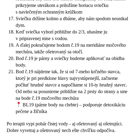
prikryjeme uterákom a priložíme horiacu sviečku
s navlečeným ochranným krúžkom
Sviečku držíme kolmo a dbáme, aby nám spodom neunikal
dym.
Keď sviečka vyhorí približne do 2/3, uhasíme ju
v pripravenej mise s vodou.
A ďalej pokračujeme bodom č.19 na meridiáne močového
mechúra, takže ošetrovaný sa otočí.
Bod č.19 je párny a sviečky budeme aplikovať na obidba
body.
Bod č.19 nájdeme tak, že si od 7-meho krčného stavca,
ktorý je pri predklone hlavy najvystúpenejší, začneme
počítať hrudné stavce a napočítame si 10-ty hrudný stavec.
Od neho sa posunieme približne na 2 prsty do strany a sme
na bode č.19 močového mechúra
BL19 (párne body na chrbte) – podporuje detoxikáciu
pečene a žlčníka
Po terapii vypi pohár čistej vody - aj ošetrovaný aj ošetrujúci.
Dobre vyvetraj a ošetrovaný nech ešte chvíľku odpočíva.