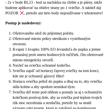
- 2x v bode BL23 - bod sa nachádza na chrbte a je párny, takže
budeme aplikovať na obidve strany po 1 sviečke. A taktiež daj
POZOR
, pretože ani tieto body nepoužívame v tehotenstve!
Postup je nasledovný:
Ošetrovaného ulož do príjemnej polohy.
Ošetrované miesto prikry uterákom s vystrihnutým
otvorom.
Kvapni 1 kvapku 100% EO levanduľa do pupku a jemne
pomasíruj proti smeru hodinových ručičiek, čím ošetrované
miesto energeticky otvoríš.
Navleč na sviečku ochranné koliečko.
Sviečku zapáľ od horiacej čajovej sviečky na tom konci,
kde nie je ochranný gázový filter!
Horiacu sviečku prilož do pupku a dbaj na to, aby sviečka
stála kolmo a aby spodom neunikal dym.
Sviečku drž tesne pod ohňom a pomaly sa aj s ochranným
kolečkom posúvaj dole, aby sa sviečka pod teplom tvojich
rúk moc nezohriala a nestlačila, pretože by sa stratil
význam celej terapie, ktorá je založená na komínovom