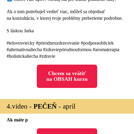
Ak o tom potrebuješ vedieť viac, môžeš sa objednať
na konzultáciu, v ktorej tvoje problémy preberieme podrobne.
S láskou Jarka
#telovesviecky #prirodneuzdravovanie #podporaobliciek
#alternativnaliecba #zdravieprirodnouformou #aromaterapia
#holistickaliecba #zdravie
Chcem sa vrátiť
na OBSAH kurzu
4.video -
PEČEŇ
- apríl
Ak máte p