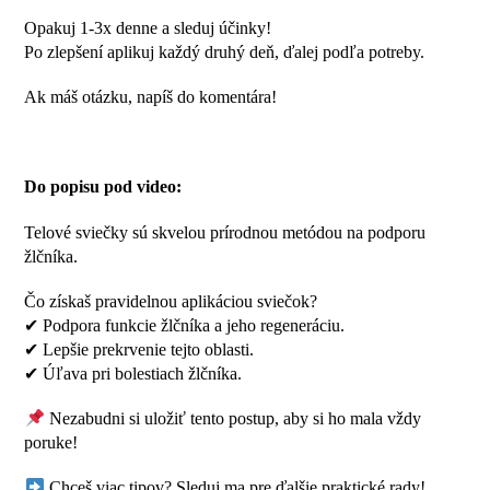
Opakuj 1-3x denne a sleduj účinky!
Po zlepšení aplikuj každý druhý deň, ďalej podľa potreby.
Ak máš otázku, napíš do komentára!
Do popisu pod video:
Telové sviečky sú skvelou prírodnou metódou na podporu
žlčníka.
Čo získaš pravidelnou aplikáciou sviečok?
✔ Podpora funkcie žlčníka a jeho regeneráciu.
✔ Lepšie prekrvenie tejto oblasti.
✔ Úľava pri bolestiach žlčníka.
Nezabudni si uložiť tento postup, aby si ho mala vždy
poruke!
Chceš viac tipov? Sleduj ma pre ďalšie praktické rady!