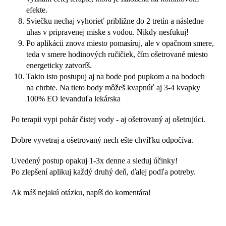
efekte.
Sviečku nechaj vyhorieť približne do 2 tretín a následne
uhas v pripravenej miske s vodou. Nikdy nesfukuj!
Po aplikácii znova miesto pomasíruj, ale v opačnom smere,
teda v smere hodinových ručičiek, čím ošetrované miesto
energeticky zatvoríš.
Takto isto postupuj aj na bode pod pupkom a na bodoch
na chrbte. Na tieto body môžeš kvapnúť aj 3-4 kvapky
100% EO levanduľa lekárska
Po terapii vypi pohár čistej vody - aj ošetrovaný aj ošetrujúci.
Dobre vyvetraj a ošetrovaný nech ešte chvíľku odpočíva.
Uvedený postup opakuj 1-3x denne a sleduj účinky!
Po zlepšení aplikuj každý druhý deň, ďalej podľa potreby.
Ak máš nejakú otázku, napíš do komentára!