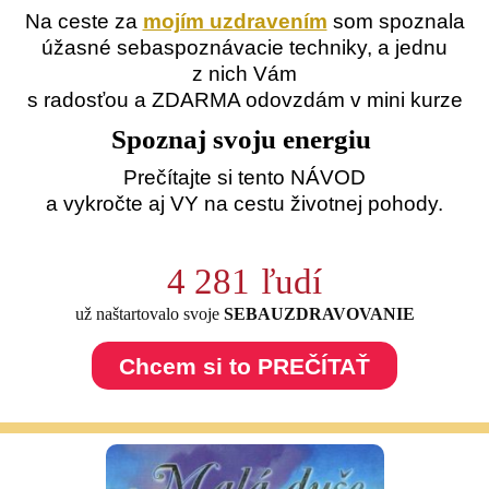
Na ceste za
mojím uzdravením
som spoznala
úžasné sebaspoznávacie techniky, a jednu
z nich Vám
s radosťou a ZDARMA odovzdám v mini kurze
Spoznaj svoju energiu
Prečítajte si tento NÁVOD
a vykročte aj VY na cestu životnej pohody.
4 281
ľudí
už naštartovalo svoje
SEBAUZDRAVOVANIE
Chcem si to PREČÍTAŤ