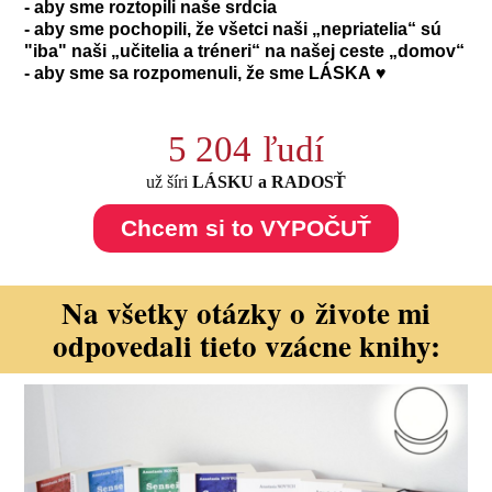
- aby sme roztopili naše srdcia
- aby sme pochopili, že všetci naši „nepriatelia“ sú
"iba" naši „učitelia a tréneri“ na našej ceste „domov“
- aby sme sa rozpomenuli, že sme LÁSKA ♥
5 204
ľudí
už šíri
LÁSKU a RADOSŤ
Chcem si to VYPOČUŤ
Na všetky otázky o živote mi
odpovedali tieto vzácne knihy: