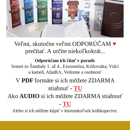
Veľmi, skutočne veľmi ODPORÚČAM
♥
prečítať. A určite niekoľkokrát...
Odporúčam ich čítať v poradí:
Sensei zo Šambaly 1. až 4., Ezoosmóza, Križovatka, Vtáci
a kameň, AllatRA, Vedomie a osobnosť
V
PDF
formáte si ich môžete ZDARMA
stiahnuť
-
TU
Ako
AUDIO
si ich môžete ZDARMA stiahnuť
-
TU
Alebo si ich môžete kúpiť v ktoromkoľvek kníhkupectve.