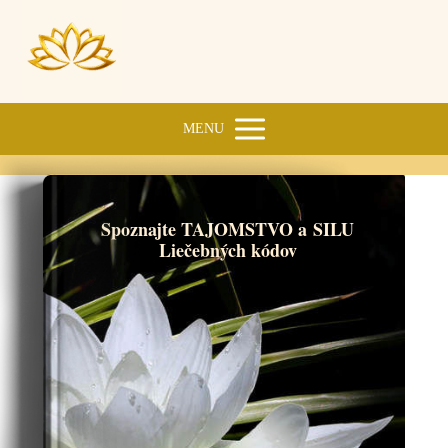
MENU
Spoznajte TAJOMSTVO a SILU
Liečebných kódov