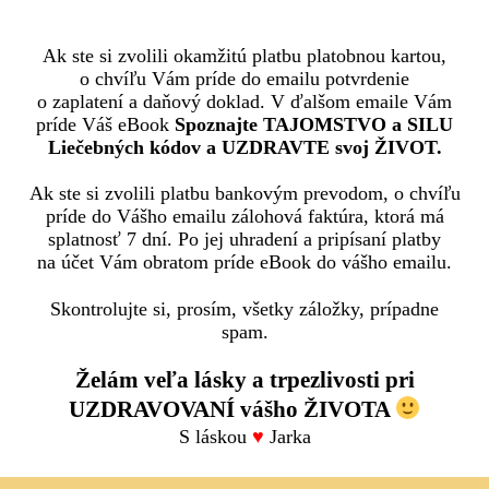
Ak ste si zvolili okamžitú platbu platobnou kartou,
o chvíľu Vám príde do emailu potvrdenie
o zaplatení a daňový doklad. V ďalšom emaile Vám
príde Váš eBook
Spoznajte TAJOMSTVO a SILU
Liečebných kódov a UZDRAVTE svoj ŽIVOT.
Ak ste si zvolili platbu bankovým prevodom, o chvíľu
príde do Vášho emailu zálohová faktúra, ktorá má
splatnosť 7 dní. Po jej uhradení a pripísaní platby
na účet Vám obratom príde eBook do vášho emailu.
Skontrolujte si, prosím, všetky záložky, prípadne
spam.
Želám veľa lásky a trpezlivosti pri
UZDRAVOVANÍ vášho ŽIVOTA
S láskou
♥
Jarka