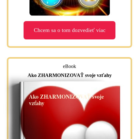
Chcem sa o tom dozvedieť viac
eBook
Ako ZHARMONIZOVAŤ svoje vzťahy
Ako ZHARMONIZOVAŤ svoje
vzťahy