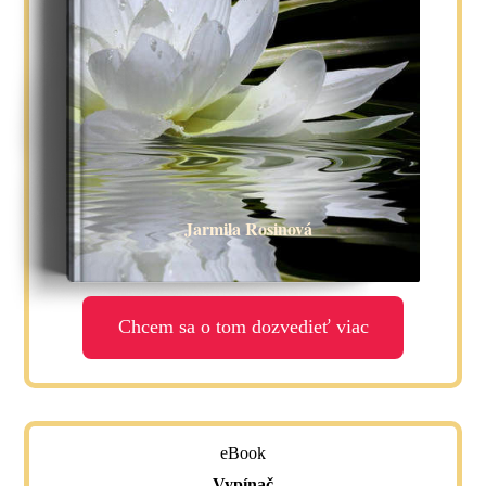
Jarmila Rosinová
Chcem sa o tom dozvedieť viac
eBook
Vypínač