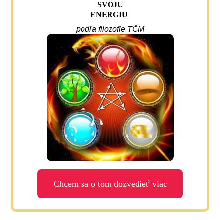
SVOJU
ENERGIU
podľa filozofie TČM
Chcem sa o tom dozvedieť viac