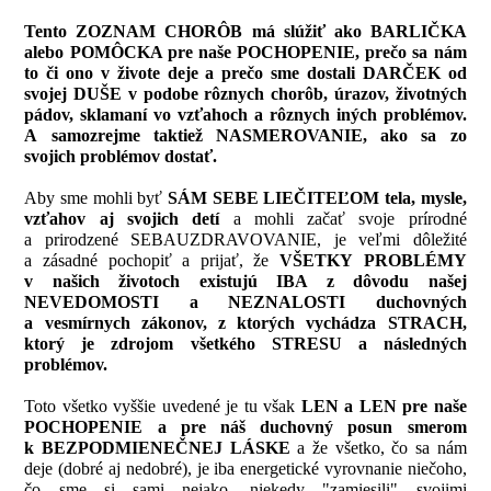
Tento ZOZNAM CHORÔB má slúžiť ako BARLIČKA
alebo POMÔCKA pre naše POCHOPENIE, prečo sa nám
to či ono v živote deje a prečo sme dostali DARČEK od
svojej DUŠE v podobe rôznych chorôb, úrazov, životných
pádov, sklamaní vo vzťahoch a rôznych iných problémov.
A samozrejme taktiež NASMEROVANIE, ako sa zo
svojich problémov dostať.
Aby sme mohli byť
SÁM SEBE LIEČITEĽOM tela, mysle,
vzťahov aj svojich detí
a mohli začať svoje prírodné
a prirodzené SEBAUZDRAVOVANIE, je veľmi dôležité
a zásadné pochopiť a prijať, že
VŠETKY PROBLÉMY
v našich životoch existujú IBA z dôvodu našej
NEVEDOMOSTI a NEZNALOSTI duchovných
a vesmírnych zákonov, z ktorých vychádza STRACH,
ktorý je zdrojom všetkého STRESU a následných
problémov.
Toto všetko vyššie uvedené je tu však
LEN a LEN pre naše
POCHOPENIE a pre náš duchovný posun smerom
k BEZPODMIENEČNEJ LÁSKE
a že všetko, čo sa nám
deje (dobré aj nedobré), je iba energetické vyrovnanie niečoho,
čo sme si sami nejako, niekedy "zamiesili" svojimi