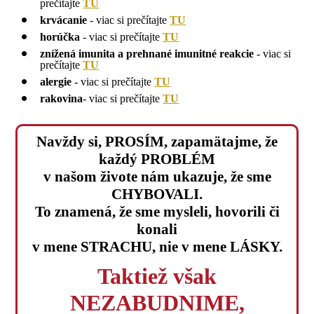
prečítajte
TU
krvácanie
- viac si prečítajte
TU
horúčka
- viac si prečítajte
TU
znížená imunita a prehnané imunitné reakcie
- viac si
prečítajte
TU
alergie
- viac si prečítajte
TU
rakovina
- viac si prečítajte
TU
Navždy si, PROSÍM, zapamätajme, že
každý PROBLÉM
v našom živote nám ukazuje, že sme
CHYBOVALI.
To znamená, že sme mysleli, hovorili či
konali
v mene STRACHU, nie v mene LÁSKY.
Taktiež však
NEZABUDNIME,