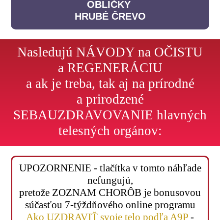
OBLIČKY
HRUBÉ ČREVO
Nasledujú NÁVODY na OČISTU
a REGENERÁCIU
a ak je treba, tak aj na prírodné
a prirodzené
SEBAUZDRAVOVANIE hlavných
telesných orgánov:
UPOZORNENIE - tlačítka v tomto náhľade
nefungujú,
pretože ZOZNAM CHORÔB je bonusovou
súčasťou 7-týždňového online programu
Ako UZDRAVIŤ svoje telo podľa A9P
-