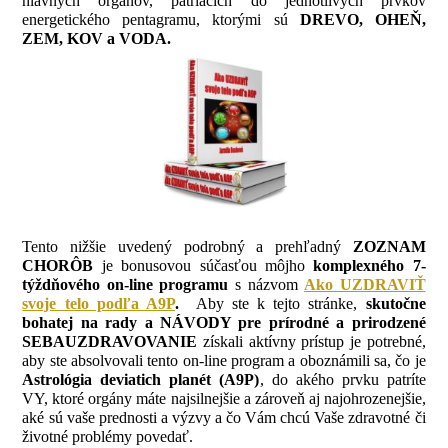
hlavných orgánov, patriacich do jednotlivých prvkov
energetického pentagramu, ktorými sú
DREVO, OHEŇ,
ZEM, KOV a VODA.
Tento nižšie uvedený podrobný a prehľadný
ZOZNAM
CHORÔB
je bonusovou súčasťou môjho
komplexného 7-
týždňového on-line programu
s názvom
Ako UZDRAVIŤ
svoje telo podľa A9P
.
Aby ste k tejto stránke,
skutočne
bohatej na rady a NÁVODY pre prírodné a prirodzené
SEBAUZDRAVOVANIE
získali aktívny prístup je potrebné,
aby ste absolvovali tento on-line program a oboznámili sa, čo je
Astrológia deviatich planét (A9P)
, do akého prvku patríte
VY, ktoré orgány máte najsilnejšie a zároveň aj najohrozenejšie,
aké sú vaše prednosti a výzvy a čo Vám chcú Vaše zdravotné či
životné problémy povedať.