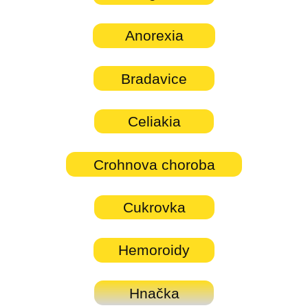
Anorexia
Bradavice
Celiakia
Crohnova choroba
Cukrovka
Hemoroidy
Hnačka