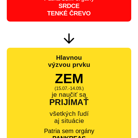
SRDCE
TENKÉ ČREVO
Hlavnou
výzvou prvku
ZEM
(15.07.-14.09.)
je naučiť sa
PRIJÍMAŤ
všetkých ľudí
aj situácie
Patria sem orgány