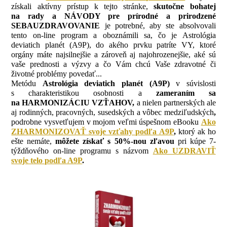
získali aktívny prístup k tejto stránke,
skutočne bohatej
na rady a NÁVODY pre prírodné a prirodzené
SEBAUZDRAVOVANIE
je potrebné, aby ste absolvovali
tento on-line program a oboznámili sa, čo je Astrológia
deviatich planét (A9P), do akého prvku patríte VY, ktoré
orgány máte najsilnejšie a zároveň aj najohrozenejšie, aké sú
vaše prednosti a výzvy a čo Vám chcú Vaše zdravotné či
životné problémy povedať...
Metódu
Astrológia deviatich planét (A9P)
v súvislosti
s charakteristikou osobnosti a
zameraním sa
na HARMONIZÁCIU VZŤAHOV,
a nielen partnerských ale
aj rodinných, pracovných, susedských a vôbec medziľudských
,
podrobne vysvetľujem v mojom veľmi úspešnom eBooku
Ako
ZHARMONIZOVAŤ svoje vzťahy podľa A9P
,
ktorý ak ho
ešte nemáte,
môžete získať s 50%-nou zľavou
pri kúpe 7-
týždňového on-line programu s názvom
Ako UZDRAVIŤ
svoje telo podľa A9P
.