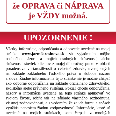
že OPRAVA či NÁPRAVA
je VŽDY možná.
UPOZORNENIE !
Všetky informácie, odporúčania a odpovede uvedené na mojej
stránke
www.jarmilarosinova.sk
sú vyjadrením môjho
osobného názoru a mojich osobných skúseností, alebo
skúseností stoviek klientov z mojej dlhoročnej praxe v oblasti
poradenstva v starostlivosti o celostné zdravie, uverejnených
na základe základného ľudského práva o slobode názoru
a slova.
Žiadne informácie na tejto stránke nie je možné chápať
ako odborné odporúčania na základe oficiálneho zdravotného,
školského alebo právneho systému.
Pokiaľ chcete odporúčania,
názory a informácie uvedené na tejto stránke
aplikovať vo
svojom živote, robíte tak na základe vlastného rozhodnutia,
vlastnej zodpovednosti, a s vedomím, že za ich formu a spôsob
využitia nenesiem žiadnu zodpovednosť. Informácie, ktoré sú
uvedené na mojich stránkach, som čerpala z mnohých