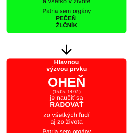
a všetko v živote
Patria sem orgány
PEČEŇ
ŽLČNÍK
Hlavnou
výzvou prvku
OHEŇ
(15.05.-14.07.)
je naučiť sa
RADOVAŤ
zo všetkých ľudí
aj zo života
Patria sem orgány