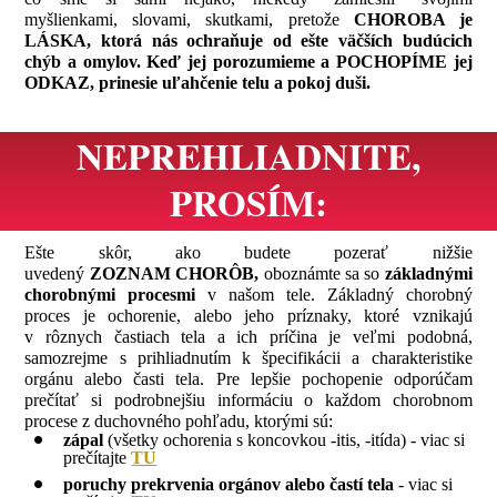
myšlienkami, slovami, skutkami, pretože
CHOROBA je
LÁSKA, ktorá nás ochraňuje od ešte väčších budúcich
chýb a omylov. Keď jej porozumieme a POCHOPÍME jej
ODKAZ, prinesie uľahčenie telu a pokoj duši.
NEPREHLIADNITE,
PROSÍM:
Ešte skôr, ako budete pozerať nižšie
uvedený
ZOZNAM CHORÔB,
oboznámte sa so
základnými
chorobnými procesmi
v našom tele. Základný chorobný
proces je ochorenie, alebo jeho príznaky, ktoré vznikajú
v rôznych častiach tela a ich príčina je veľmi podobná,
samozrejme s prihliadnutím k špecifikácii a charakteristike
orgánu alebo časti tela. Pre lepšie pochopenie odporúčam
prečítať si podrobnejšiu informáciu o každom chorobnom
procese z duchovného pohľadu, ktorými sú:
zápal
(všetky ochorenia s koncovkou -itis, -itída) - viac si
prečítajte
TU
poruchy prekrvenia orgánov alebo častí tela
- viac si