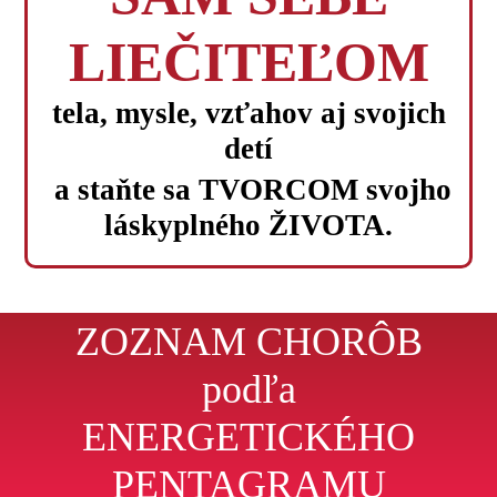
LIEČITEĽOM
tela, mysle, vzťahov aj svojich
detí
a staňte sa TVORCOM svojho
láskyplného ŽIVOTA.
ZOZNAM CHORÔB
podľa
ENERGETICKÉHO
PENTAGRAMU