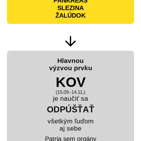
PANKREAS
SLEZINA
ŽALÚDOK
Hlavnou
výzvou prvku
KOV
(15.09.-14.11.)
je naučiť sa
ODPÚŠŤAŤ
všetkým ľuďom
aj sebe
Patria sem orgány