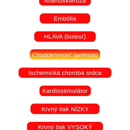
Arterioskleróza
Embólia
HLAVA (bolesť)
Chudokrvnosť (anémia)
Ischemická choroba srdca
Kardiostimulátor
Krvný tlak NÍZKY
Krvný tlak VYSOKÝ