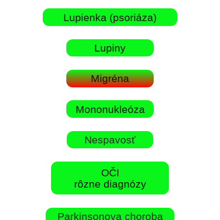
Lupienka (psoriáza)
Lupiny
Migréna
Mononukleóza
Nespavosť
OČI
rôzne diagnózy
Parkinsonova choroba