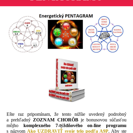
Ešte raz pripomínam, že tento nižšie uvedený podrobný
a prehľadný
ZOZNAM CHORÔB
je bonusovou súčasťou
môjho
komplexného 7-týždňového on-line programu
s názvom
Ako UZDRAVIŤ svoje telo podľa A9P
. Aby ste