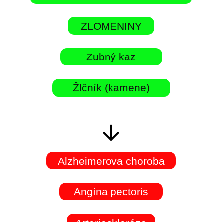
ZLOMENINY
Zubný kaz
Žlčník (kamene)
Alzheimerova choroba
Angína pectoris