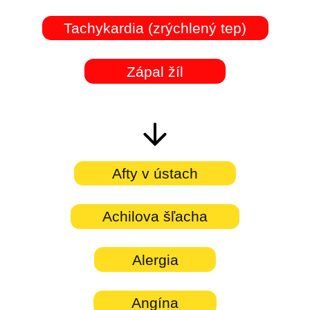
Tachykardia (zrýchlený tep)
Zápal žíl
Afty v ústach
Achilova šľacha
Alergia
Angína