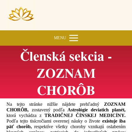
MENU
Členská sekcia -
ZOZNAM
CHORÔB
Na tejto stránke nižšie nájdete prehľadný
ZOZNAM
CHORÔB,
zostavený podľa
Astrológie deviatich planét,
ktorá vychádza z
TRADIČNEJ ČÍNSKEJ MEDICÍNY.
Podľa tejto tisícročiami overenej náuky o živote
existuje iba
päť chorôb,
respektíve všetky choroby vznikajú oslabením