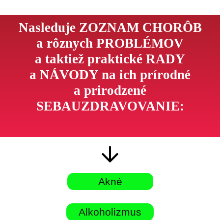
Nasleduje ZOZNAM CHORÔB
a rôznych PROBLÉMOV
a taktiež praktické RADY
a NÁVODY na ich prírodné
a prirodzené
SEBAUZDRAVOVANIE:
Akné
Alkoholizmus