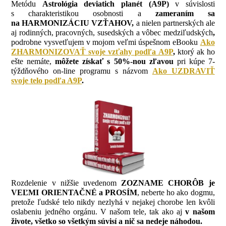
Metódu
Astrológia deviatich planét (A9P)
v súvislosti
s charakteristikou osobnosti a
zameraním sa
na HARMONIZÁCIU VZŤAHOV,
a nielen partnerských ale
aj rodinných, pracovných, susedských a vôbec medziľudských
,
podrobne vysvetľujem v mojom veľmi úspešnom eBooku
Ako
ZHARMONIZOVAŤ svoje vzťahy podľa A9P
,
ktorý ak ho
ešte nemáte,
môžete získať s 50%-nou zľavou
pri kúpe 7-
týždňového on-line programu s názvom
Ako UZDRAVIŤ
svoje telo podľa A9P
.
Rozdelenie v nižšie uvedenom
ZOZNAME CHORÔB je
VEĽMI ORIENTAČNÉ a PROSÍM
, neberte ho ako dogmu,
pretože ľudské telo nikdy nezlyhá v nejakej chorobe len kvôli
oslabeniu jedného orgánu. V našom tele, tak ako aj
v našom
živote, všetko so všetkým súvisí a nič sa nedeje náhodou.