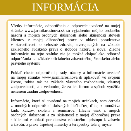
INFORMÁCIA
Všetky informácie, odporúčania a odpovede uvedené na mojej
stránke www.jarmilarosinova.sk sú vyjadrením môjho osobného
názoru a mojich osobných skúseností alebo skúseností stoviek
klientov z mojej dlhoročnej praxe v oblasti poradenstva
v starostlivosti o celostné zdravie, uverejnených na základe
základného ľudského práva o slobode názoru a slova.
Žiadne
informácie na tejto stránke nie je možné chápať ako odborné
odporúčania na základe oficiálneho zdravotného, školského alebo
právneho systému.
Pokiaľ chcete odporúčania, rady, názory a informácie uvedené
na mojej stránke
www.jarmilarosinova.sk
aplikovať vo svojom
živote, robíte tak na základe vlastného rozhodnutia, vlastnej
zodpovednosti, a s vedomím, že za ich formu a spôsob využitia
nenesiem žiadnu zodpovednosť.
Informácie, ktoré sú uvedené na mojich stránkach, som čerpala
z mnohých odporúčaní skúsených liečiteľov, ďalej z množstva
kníh, kurzov, školení a seminárov. Hlavne však z mojich
osobných skúseností a zo skúseností z mojej dlhoročnej praxe
s klientmi v oblasti poradenstva celostného prístupu k zdraviu
a životu, z praxe úspešnej masérky a terapeutky tela aj mysle.