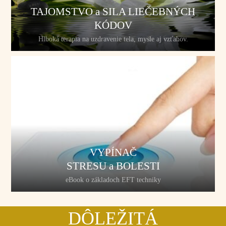
TAJOMSTVO a SILA LIEČEBNÝCH
KÓDOV
Hlboká terapia na uzdravenie tela, mysle aj vzťahov.
VYPÍNAČ
STRESU a BOLESTI
eBook o základoch EFT techniky
DÔLEŽITÁ