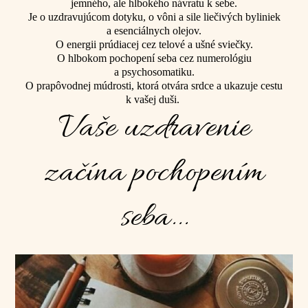
jemného, ale hlbokého návratu k sebe.
Je o uzdravujúcom dotyku, o vôni a sile liečivých byliniek
a esenciálnych olejov.
O energii prúdiacej cez telové a ušné sviečky.
O hlbokom pochopení seba cez numerológiu
a psychosomatiku.
O prapôvodnej múdrosti, ktorá otvára srdce a ukazuje cestu
k vašej duši.
Vaše uzdravenie
začína pochopením
seba...