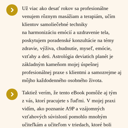
Už viac ako desať rokov sa profesionálne
venujem rôznym masážiam a terapiám, učím
klientov samoliečebné techniky
na harmonizáciu emócií a uzdravenie tela,
poskytujem poradenské konzultácie na témy
zdravie, výživa, chudnutie, myseľ, emócie,
vzťahy a deti. Astrológia deviatich planét je
základným kameňom mojej úspešnej
profesionálnej praxe s klientmi a samozrejme aj
môjho každodenného osobného života.
Taktiež verím, že tento eBook pomôže aj tým
z vás, ktorí pracujete s ľuďmi. V mojej praxi
vidím, ako poznanie A9P a vzájomných
vzťahových súvislostí pomohlo mnohým
učiteľkám a učiteľom v triedach, ktoré boli