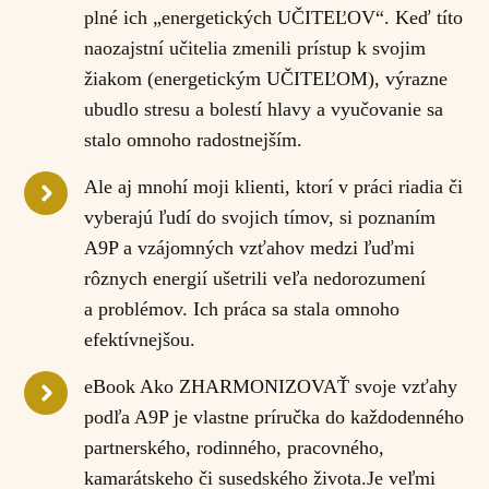
plné ich „energetických UČITEĽOV“. Keď títo
naozajstní učitelia zmenili prístup k svojim
žiakom (energetickým UČITEĽOM), výrazne
ubudlo stresu a bolestí hlavy a vyučovanie sa
stalo omnoho radostnejším.
Ale aj mnohí moji klienti, ktorí v práci riadia či
vyberajú ľudí do svojich tímov, si poznaním
A9P a vzájomných vzťahov medzi ľuďmi
rôznych energií ušetrili veľa nedorozumení
a problémov. Ich práca sa stala omnoho
efektívnejšou.
eBook Ako ZHARMONIZOVAŤ svoje vzťahy
podľa A9P je vlastne príručka do každodenného
partnerského, rodinného, pracovného,
kamarátskeho či susedského života.Je veľmi