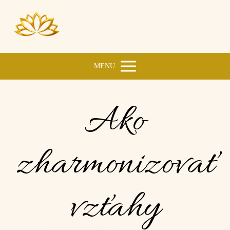
MENU
Ako
zharmonizovať
vzťahy