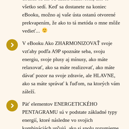
všetko sedí. Keď sa dostanete na koniec
eBooku, možno aj vaše ústa ostanú otvorené
prekvapením, že ako to tá metóda o mne môže
vedieť...
V eBooku Ako ZHARMONIZOVAŤ svoje
vzťahy podľa A9P spoznáte seba, svoju
energiu, svoje plusy aj mínusy, ako máte
relaxovať, ako sa máte realizovať, ako máte
dávať pozor na svoje zdravie, ale HLAVNE,
ako sa máte správať k ľuďom, na ktorých vám
záleží.
Päť elementov ENERGETICKÉHO
PENTAGRAMU sú v podstate základné typy
energií, ktoré následne vo svojich
kombináciách určujú, ako si spolu rozumieme