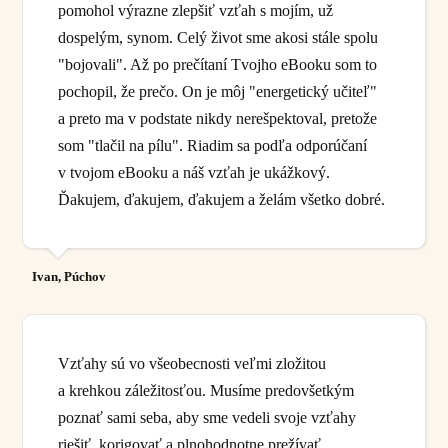
pomohol výrazne zlepšiť vzťah s mojím, už
dospelým, synom. Celý život sme akosi stále spolu
"bojovali". Až po prečítaní Tvojho eBooku som to
pochopil, že prečo. On je môj "energetický učiteľ"
a preto ma v podstate nikdy nerešpektoval, pretože
som "tlačil na pílu". Riadim sa podľa odporúčaní
v tvojom eBooku a náš vzťah je ukážkový.
Ďakujem, ďakujem, ďakujem a želám všetko dobré.
Ivan, Púchov
Vzťahy sú vo všeobecnosti veľmi zložitou
a krehkou záležitosťou. Musíme predovšetkým
poznať sami seba, aby sme vedeli svoje vzťahy
riešiť, korigovať a plnohodnotne prežívať.