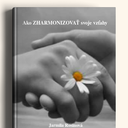
Ako ZHARMONIZOVAŤ svoje vzťahy
Jarmila Rosinová