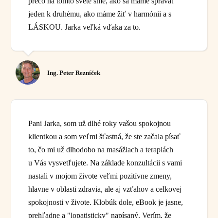
prečo na tomto svete sme, ako sa máme správať
jeden k druhému, ako máme žiť v harmónii a s
LÁSKOU. Jarka veľká vďaka za to.
Ing. Peter Rezníček
Pani Jarka, som už dlhé roky vašou spokojnou
klientkou a som veľmi šťastná, že ste začala písať
to, čo mi už dlhodobo na masážiach a terapiách
u Vás vysvetľujete. Na základe konzultácii s vami
nastali v mojom živote veľmi pozitívne zmeny,
hlavne v oblasti zdravia, ale aj vzťahov a celkovej
spokojnosti v živote. Klobúk dole, eBook je jasne,
prehľadne a "lopatisticky" napísaný. Verím, že