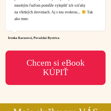
mnohým ľuďom pomôže vylepšiť ich vzťahy
na všetkých úrovniach. Aj s tou svokrou...
Tak
ako mne.
Irenka Karasová, Považská Bystrica
Chcem si eBook
KÚPIŤ