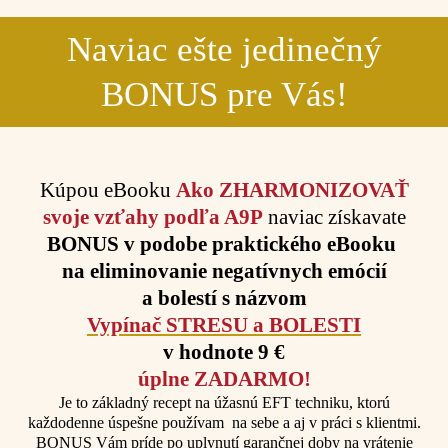
Naviac ešte jedinečný
BONUS pre Vás!
Kúpou eBooku
Ako ZHARMONIZOVAŤ
svoje vzťahy podľa A9P
naviac získavate
BONUS v podobe praktického eBooku
na eliminovanie negatívnych emócií
a bolestí s názvom
Vypínač STRESU a BOLESTI
v hodnote 9 €
úplne ZADARMO!
Je to základný recept na úžasnú EFT techniku, ktorú
každodenne úspešne používam na sebe a aj v práci s klientmi.
BONUS Vám príde po uplynutí garančnej doby na vrátenie