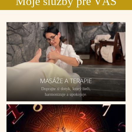
Moje služby pre VÁS
MASÁŽE A TERAPIE
Doprajte si dotyk, ktorý lieči,
harmonizuje a upokojuje.