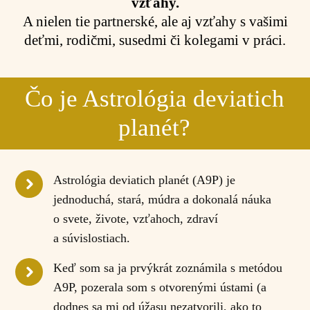
vzťahy.
A nielen tie partnerské, ale aj vzťahy s vašimi
deťmi, rodičmi, susedmi či kolegami v práci.
Čo je Astrológia deviatich
planét?
Astrológia deviatich planét (A9P) je
jednoduchá, stará, múdra a dokonalá náuka
o svete, živote, vzťahoch, zdraví
a súvislostiach.
Keď som sa ja prvýkrát zoznámila s metódou
A9P, pozerala som s otvorenými ústami (a
dodnes sa mi od úžasu nezatvorili, ako to