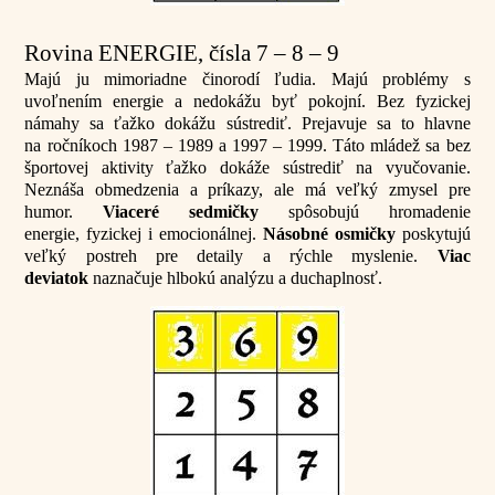
Rovina ENERGIE, čísla 7 – 8 – 9
Majú ju mimoriadne činorodí ľudia. Majú problémy s
uvoľnením energie a nedokážu byť pokojní. Bez fyzickej
námahy sa ťažko dokážu sústrediť. Prejavuje sa to hlavne
na ročníkoch 1987 – 1989 a 1997 – 1999. Táto mládež sa bez
športovej aktivity ťažko dokáže sústrediť na vyučovanie.
Neznáša obmedzenia a príkazy, ale má veľký zmysel pre
humor.
Viaceré sedmičky
spôsobujú hromadenie
energie, fyzickej i emocionálnej.
Násobné osmičky
poskytujú
veľký postreh pre detaily a rýchle myslenie.
Viac
deviatok
naznačuje hlbokú analýzu a duchaplnosť.