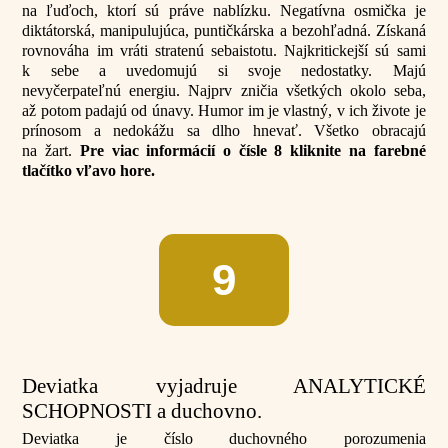
na ľuďoch, ktorí sú práve nablízku. Negatívna osmička je
diktátorská, manipulujúca, puntičkárska a bezohľadná. Získaná
rovnováha im vráti stratenú sebaistotu. Najkritickejší sú sami
k sebe a uvedomujú si svoje nedostatky. Majú
nevyčerpateľnú energiu. Najprv zničia všetkých okolo seba,
až potom padajú od únavy. Humor im je vlastný, v ich živote je
prínosom a nedokážu sa dlho hnevať. Všetko obracajú
na žart.
Pre viac informácií o čísle 8 kliknite na farebné
tlačítko vľavo hore.
9
Deviatka vyjadruje ANALYTICKÉ
SCHOPNOSTI a duchovno.
Deviatka je číslo duchovného porozumenia