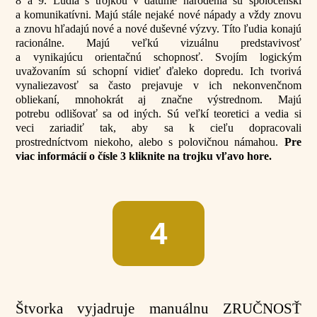
8 a 9. Ľudia s trojkou v dátume narodenia sú spoločenskí
a komunikatívni. Majú stále nejaké nové nápady a vždy znovu
a znovu hľadajú nové a nové duševné výzvy. Títo ľudia konajú
racionálne. Majú veľkú vizuálnu predstavivosť
a vynikajúcu orientačnú schopnosť. Svojím logickým
uvažovaním sú schopní vidieť ďaleko dopredu. Ich tvorivá
vynaliezavosť sa často prejavuje v ich nekonvenčnom
obliekaní, mnohokrát aj značne výstrednom. Majú
potrebu odlišovať sa od iných. Sú veľkí teoretici a vedia si
veci zariadiť tak, aby sa k cieľu dopracovali
prostredníctvom niekoho, alebo s polovičnou námahou.
Pre
viac informácií o čísle 3 kliknite na trojku vľavo hore.
4
Štvorka vyjadruje manuálnu ZRUČNOSŤ