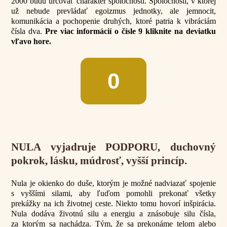
2000 budú určovať charakter spoločnosti. Spoločnosti, v ktorej
už nebude prevládať egoizmus jednotky, ale jemnocit,
komunikácia a pochopenie druhých, ktoré patria k vibráciám
čísla dva.
Pre viac informácií o čísle 9 kliknite na deviatku
vľavo hore.
0
NULA vyjadruje PODPORU, duchovný
pokrok, lásku, múdrosť, vyšší princíp.
Nula je okienko do duše, ktorým je možné nadviazať spojenie
s vyššími silami, aby ľuďom pomohli prekonať všetky
prekážky na ich životnej ceste. Niekto tomu hovorí inšpirácia.
Nula dodáva životnú silu a energiu a znásobuje silu čísla,
za ktorým sa nachádza. Tým, že sa prekonáme telom alebo