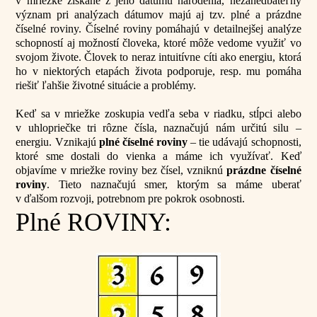
v mriežke získané z jeho dátumu narodenia, nezanedbateľný
význam pri analýzach dátumov majú aj tzv. plné a prázdne
číselné roviny. Číselné roviny pomáhajú v detailnejšej analýze
schopností aj možností človeka, ktoré môže vedome využiť vo
svojom živote. Človek to neraz intuitívne cíti ako energiu, ktorá
ho v niektorých etapách života podporuje, resp. mu pomáha
riešiť ľahšie životné situácie a problémy.
Keď sa v mriežke zoskupia vedľa seba v riadku, stĺpci alebo
v uhlopriečke tri rôzne čísla, naznačujú nám určitú silu –
energiu. Vznikajú
plné číselné roviny
– tie udávajú schopnosti,
ktoré sme dostali do vienka a máme ich využívať. Keď
objavíme v mriežke roviny bez čísel, vzniknú
prázdne číselné
roviny
. Tieto naznačujú smer, ktorým sa máme uberať
v ďalšom rozvoji, potrebnom pre pokrok osobnosti.
Plné ROVINY: