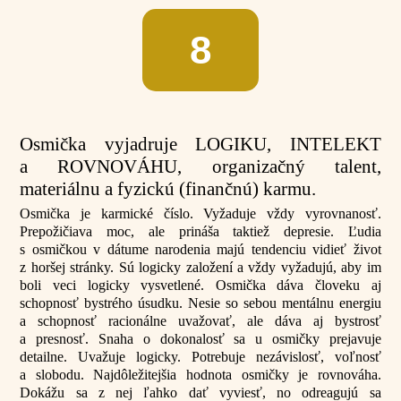
8
Osmička vyjadruje LOGIKU, INTELEKT
a ROVNOVÁHU, organizačný talent,
materiálnu a fyzickú (finančnú) karmu.
Osmička je karmické číslo. Vyžaduje vždy vyrovnanosť.
Prepožičiava moc, ale prináša taktiež depresie. Ľudia
s osmičkou v dátume narodenia majú tendenciu vidieť život
z horšej stránky. Sú logicky založení a vždy vyžadujú, aby im
boli veci logicky vysvetlené. Osmička dáva človeku aj
schopnosť bystrého úsudku. Nesie so sebou mentálnu energiu
a schopnosť racionálne uvažovať, ale dáva aj bystrosť
a presnosť. Snaha o dokonalosť sa u osmičky prejavuje
detailne. Uvažuje logicky. Potrebuje nezávislosť, voľnosť
a slobodu. Najdôležitejšia hodnota osmičky je rovnováha.
Dokážu sa z nej ľahko dať vyviesť, no odreagujú sa