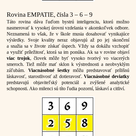
Rovina EMPATIE, čísla 3 – 6 – 9
Táto rovina dáva ľuďom bystrú inteligenciu, ktorú možno
nasmerovať k vysokej úrovni vzdelania v akomkoľvek odbore.
Neznamená to však, že v škole musia dosahovať vynikajúce
výsledky. Svoje kvality neraz objavujú až po jej skončení
a snažia sa v živote získať úspech. Vždy sa dokážu vzchopiť
a využiť príležitosť, ktorá sa im ponúka. Ak sa v rovine objaví
viac trojok
, človek môže byť vysoko tvorivý vo viacerých
smeroch. Tiež môže mať sklon k výstrednosti a neobvyklým
záľubám.
Viacnásobné šestky
môžu predstavovať prílišnú
láskavosť, starostlivosť až dotieravosť.
Viacnásobné deviatky
predstavujú objaviteľský potenciál a zvýšené analytické
schopnosti. Ako milenci sú títo ľudia pozorní, láskaví a citliví.