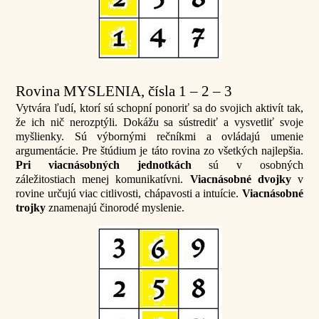
Rovina MYSLENIA, čísla 1 – 2 – 3
Vytvára ľudí, ktorí sú schopní ponoriť sa do svojich aktivít tak,
že ich nič nerozptýli. Dokážu sa sústrediť a vysvetliť svoje
myšlienky. Sú výbornými rečníkmi a ovládajú umenie
argumentácie. Pre štúdium je táto rovina zo všetkých najlepšia.
Pri viacnásobných jednotkách
sú v osobných
záležitostiach menej komunikatívni.
Viacnásobné dvojky
v
rovine určujú viac citlivosti, chápavosti a intuície.
Viacnásobné
trojky
znamenajú činorodé myslenie.