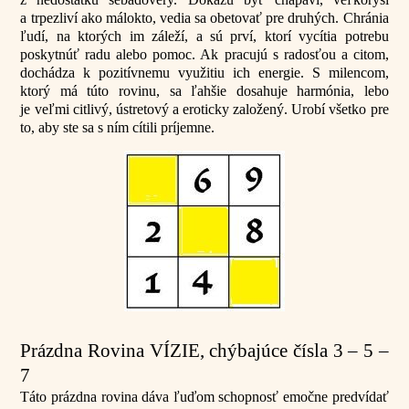
a trpezliví ako málokto, vedia sa obetovať pre druhých. Chránia
ľudí, na ktorých im záleží, a sú prví, ktorí vycítia potrebu
poskytnúť radu alebo pomoc. Ak pracujú s radosťou a citom,
dochádza k pozitívnemu využitiu ich energie. S milencom,
ktorý má túto rovinu, sa ľahšie dosahuje harmónia, lebo
je veľmi citlivý, ústretový a eroticky založený. Urobí všetko pre
to, aby ste sa s ním cítili príjemne.
Prázdna Rovina VÍZIE, chýbajúce čísla 3 – 5 –
7
Táto prázdna rovina dáva ľuďom schopnosť emočne predvídať