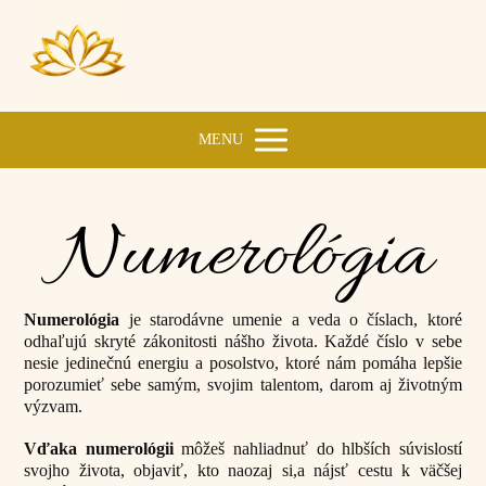
MENU
Numerológia
Numerológia
je starodávne umenie a veda o číslach, ktoré
odhaľujú skryté zákonitosti nášho života. Každé číslo v sebe
nesie jedinečnú energiu a posolstvo, ktoré nám pomáha lepšie
porozumieť sebe samým, svojim talentom, darom aj životným
výzvam.
Vďaka numerológii
môžeš nahliadnuť do hlbších súvislostí
svojho života, objaviť, kto naozaj si,a nájsť cestu k väčšej