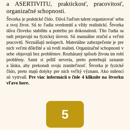
a ASERTIVITU, praktickosť, pracovitosť,
organizačné schopnosti.
Štvorka je praktické číslo. Dává ľuďom talent organizovať seba
a svoj život. Sú to ľudia svedomití a vždy realistickí. Štvorka
dáva človeku stabilitu a potrebu po dokonalosti. Títo ľudia sa
radi prejavujú na fyzickej úrovni. Sú manuálne zruční a veľmi
pracovití. Neznášajú neúspech. Materiálne zabezpečenie je pre
nich veľmi dôležité a sú tvrdí realisti. Organizačné schopnosti v
sebe objavujú bez problémov. Rozháraný spôsob života im robí
problémy. Sami si príliš neveria, preto potrebujú uznanie
a lásku, aby prekonali svoju zraniteľnosť. Štvorka je fyzické
číslo, preto majú dotyky pre nich veľký význam. Ako milenci
sú vytrvalí.
Pre viac informácií o čísle 4 kliknite na štvorku
vľavo hore.
5