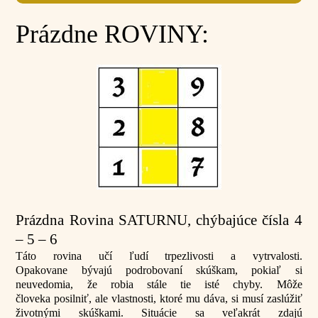
Prázdne ROVINY:
Prázdna Rovina SATURNU, chýbajúce čísla 4
– 5 – 6
Táto rovina učí ľudí trpezlivosti a vytrvalosti.
Opakovane bývajú podrobovaní skúškam, pokiaľ si
neuvedomia, že robia stále tie isté chyby. Môže
človeka posilniť, ale vlastnosti, ktoré mu dáva, si musí zaslúžiť
životnými skúškami. Situácie sa veľakrát zdajú