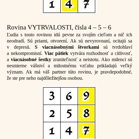
Rovina VYTRVALOSTI, čísla 4 – 5 – 6
Ľudia s touto rovinou idú pevne za svojím cieľom a nič ich
neodradí. Sú priami, otvorení. Ak sú nevyrovnaní, ocitajú sa
v depresii.
S viacnásobnými štvorkami
sú tvrdohlaví
a nekompromisní.
Viac pätiek
vytvára rozhodnosť a citlivosť,
a
viacnásobné šestky
zraniteľnosť a neistotu. Ako milenci sú
nesmierne vášniví a milostnému vzťahu prikladajú veľký
význam. Ak má váš partner túto rovinu, je pravdepodobné,
že ste pre neho najdôležitejšou osobou.