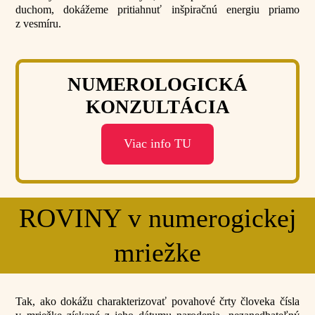
duchom, dokážeme pritiahnuť inšpiračnú energiu priamo
z vesmíru.
NUMEROLOGICKÁ
KONZULTÁCIA
Viac info TU
ROVINY v numerogickej
mriežke
Tak, ako dokážu charakterizovať povahové črty človeka čísla