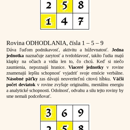
Rovina ODHODLANIA, čísla 1 – 5 – 9
Dáva ľuďom podnikavosť, aktivitu a húževnatosť.
Jedna
jednotka
naznačuje zarytosť a tvrdohlavosť, takíto ľudia majú
klapky na očiach a vidia len to, čo chcú. Keď si niečo
zaumienia, nepoznajú hranice.
Viaceré jednotky
v rovine
znamenajú lepšiu schopnosť vyjadriť svoje emócie verbálne.
Násobné päťky
zas dávajú neuveriteľnú citovú hĺbku.
Väčší
počet deviatok
v rovine zvyšuje originalitu, mentálnu energiu
a analytické schopnosti. Odolnosť, odvahu a silu tejto roviny by
sme nemali podceňovať.