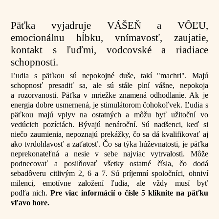
Päťka vyjadruje VÁŠEŇ a VÔĽU,
emocionálnu hĺbku, vnímavosť, zaujatie,
kontakt s ľuďmi, vodcovské a riadiace
schopnosti.
Ľudia s päťkou sú nepokojné duše, takí "machri". Majú
schopnosť presadiť sa, ale sú stále plní vášne, nepokoja
a rozorvanosti. Päťka v mriežke znamená odhodlanie. Ak je
energia dobre usmernená, je stimulátorom čohokoľvek. Ľudia s
päťkou majú vplyv na ostatných a môžu byť užitoční vo
vedúcich pozíciách. Bývajú nenároční. Sú nadšenci, keď si
niečo zaumienia, nepoznajú prekážky, čo sa dá kvalifikovať aj
ako tvrdohlavosť a zaťatosť. Čo sa týka húževnatosti, je päťka
neprekonateľná a nesie v sebe najviac vytrvalosti. Môže
podnecovať a posilňovať všetky ostatné čísla, čo dodá
sebadôveru citlivým 2, 6 a 7. Sú príjemní spoločníci, ohniví
milenci, emotívne založení ľudia, ale vždy musí byť
podľa nich.
Pre viac informácií o čísle 5 kliknite na päťku
vľavo hore.