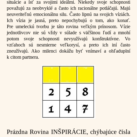
situácie a ísť za svojimi ideálmi. Niekedy svoje schopnosti
považujú za neobvyklé a často ich racionálne potláčajú. Majú
neuveriteľnú emocionálnu silu. Často lipnú na svojich víziách.
Ich vízia je jasná, preto nepochybujú o tom, ako konať.
Pre umeleckú tvorbu je táto rovina veľkým prínosom. Vízie
jednotlivcov nie sú vždy v súlade s väčšinou ľudí a mnohí
potom svoje schopnosti nevyužívajú konštruktívne. Vo
vzťahoch sú nesmierne veľkorysí, a preto ich iní často
zneužívajú. Ako milenci dokážu byť vnímaví a ohľaduplní
k citom partnera.
Prázdna Rovina INŠPIRÁCIE, chýbajúce čísla