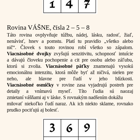
Rovina VÁŠNE, čísla 2 – 5 – 8
Táto rovina ovplyvňuje túžbu, nádej, lásku, radosť, žiaľ,
nenávisť, hnev a pomstu. Platí tu pravidlo „všetko alebo
nič“. Človek s touto rovinou robí všetko so zápalom.
Viacnásobné dvojky
zvyšujú senzitivitu, schopnosť intuície
a dávajú človeku pochopenie a cit pre osobu alebo záľubu,
ktorú si zvolia.
Viacnásobné päťky
znamenajú vysokú
emocionálnu intenzitu, ktorá môže byť až ničivá, nielen pre
neho, ale hlavne pre ľudí v jeho blízkosti.
Viacnásobné osmičky
v rovine zasa vyjadrujú postreh pre
detaily a vnímavú myseľ. Títo ľudia sú naozaj
zmietaní vášňami aj v láske. S rovnakým nadšením dokážu
milovať niekoľko ľudí naraz. Ak ich niekto sklame, rovnako
prudko pociťujú aj bolesť.