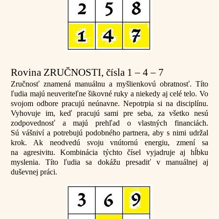
Rovina ZRUČNOSTI, čísla 1 – 4 – 7
Zručnosť znamená manuálnu a myšlienkovú obratnosť. Títo
ľudia majú neuveriteľne šikovné ruky a niekedy aj celé telo. Vo
svojom odbore pracujú neúnavne. Nepotrpia si na disciplínu.
Vyhovuje im, keď pracujú sami pre seba, za všetko nesú
zodpovednosť a majú prehľad o vlastných financiách.
Sú vášniví a potrebujú podobného partnera, aby s nimi udržal
krok. Ak neodvedú svoju vnútornú energiu, zmení sa
na agresivitu. Kombinácia týchto čísel vyjadruje aj hĺbku
myslenia. Títo ľudia sa dokážu presadiť v manuálnej aj
duševnej práci.