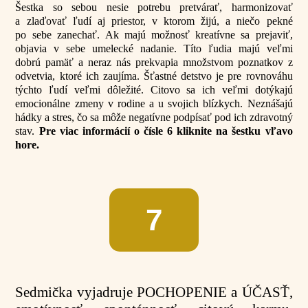
Šestka so sebou nesie potrebu pretvárať, harmonizovať
a zlaďovať ľudí aj priestor, v ktorom žijú, a niečo pekné
po sebe zanechať. Ak majú možnosť kreatívne sa prejaviť,
objavia v sebe umelecké nadanie. Títo ľudia majú veľmi
dobrú pamäť a neraz nás prekvapia množstvom poznatkov z
odvetvia, ktoré ich zaujíma. Šťastné detstvo je pre rovnováhu
týchto ľudí veľmi dôležité. Citovo sa ich veľmi dotýkajú
emocionálne zmeny v rodine a u svojich blízkych. Neznášajú
hádky a stres, čo sa môže negatívne podpísať pod ich zdravotný
stav.
Pre viac informácií o čísle 6 kliknite na šestku vľavo
hore.
7
Sedmička vyjadruje POCHOPENIE a ÚČASŤ,