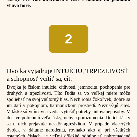
vľavo hore.
2
Dvojka vyjadruje INTUÍCIU, TRPEZLIVOSŤ
a schopnosť vcítiť sa, cit.
Dvojka je číslom intuície, citlivosti, jemnocitu, pochopenia pre
druhých a trpezlivosti. Títo ľudia sa vo veľkej miere môžu
spoliehať na svoj vnútorný hlas. Nech robia čokoľvek, dobre sa
im darí v pokojnom, harmonickom prostredí. Neznášajú stres.
V láske sú vnímaví a vedia vytušiť potreby milovanej osoby. V
detstve potrebujú veľa lásky, nehy a porozumenia. Deficit lásky
sa u nich prejavuje neskôr agresivitou. V prípade viacerých
dvojek v dátume narodenia, rovnako ako aj pri všetkých
ostatných číslach, je veľmi dôležité odbúravať nahromadené