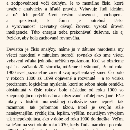
a zodpovednosti voči druhým. Je to mentálne číslo, ktoré
uvažuje analyticky a hľadá pravdu. Vybavuje ľudí ideálmi
a učí ich prežiť život cestou skúseností, pochopenia
a trpezlivosti, k čomu je potrebná láska
a vyrovnanosť. Deviatky dávajú človeku vysokú úroveň
inteligencie. Túto energiu treba prekonávať duševne, ale aj
fyzicky, aby bola zachovaná rovnováha.
Deviatka je číslo analýzy, máme ju v dátume narodenia my
všetci narodení v minulom storočí, rovnako ako sme všetci
vybavení vďaka jednotke určitým egoizmom. Keď sa obzrieme
späť na začiatok 20. storočia, môžeme si všimnúť, že od roku
1900 svet poznateľne zmenil svoj myšlienkový smer. Čo bolo
v rokoch 1800 až 1899 objavené a rozvinuté – a to vďaka
precíznemu logickému mysleniu, ktoré so sebou niesla osmička
obsiahnutá v čísle rokov, bolo následne od roku 1900 so
znepokojujúcou rýchlosťou analyzované a ďalej rozvíjané. Ešte
nikdy v histórii momentálnej civilizávie sme neprešli tak
razantnou, tak prítomnou fázou, ktorá je svojím stále
nenásytnejším, rýchlejším, lepším, vyšším, neustálym vývojom
tak znepokojujúca, ako v dobe od roku 1900 do dneška. Veľmi
sa teším na svet okolo roku 2030, kedy ľudia narodení po roku