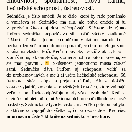
emotívnosť, spontánnosť, citovú karmu,
liečiteľské schopnosti, ústretovosť.
Sedmička je číslo emócií. Je to číslo, ktoré by rado pomáhalo
a vmiešava sa. Sedmička má silu, ale práve emócie si ju
v priebehu života aj dosť odčerpávajú. Súčasne ale týmto
ľuďom sedmička prepožičiava silu ustáť všetky vzniknuté
ťažkosti. Ľudia s jednou sedmičkou v dátume narodenia si
nechajú len veľmi neradi niečo poradiť, všetko potrebujú sami
zakúsit na vlastnej koži. Keď im poviete, neskáč z okna, lebo si
zlomíš nohu, tak oni skočia, zlomia si nohu a potom povedia, že
ste mali pravdu...
Skúsenosti jednoducho musia získať
sami. Sedmička dáva ľuďom aj schopnosť vcítiť sa
do problémov iných a majú aj určité liečiteľské schopnosti. Sú
ústretoví, skôr ustúpia a prejavia ohľady. Ak sa dokážu
slovne vyjadriť, zmienia sa o všetkých krivdách, ktoré vnímajú
veľmi silno. Ťažko odpúšťajú, nikdy však nezabudnú. Keď sa
stretnú s odmietnutím, môže to na nich nechať dlhodobé citové
následky. Sedmička je fyzické číslo a má veľkú potrebu pohybu
a aktívne sa zapojiť do všetkého, čo sa okolo deje.
Pre viac
informácií o čísle 7 kliknite na sedmičku vľavo hore.