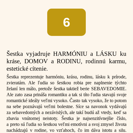
6
Šestka vyjadruje HARMÓNIU a LÁSKU ku
kráse, DOMOV a RODINU, rodinnú karmu,
estetické cítenie.
Šestka reprezentuje harmóniu, krásu, rodinu, lásku k prírode,
zvieratám. Ale ľudia so šestkou robia pre naplnenie týchto
želaní len málo, pretože šestka taktiež berie SEBAVEDOMIE.
Ale zato zasa prináša romantiku a tak si títo ľudia stavajú svoje
romantické ideály veľmi vysoko. Často tak vysoko, že to potom
na sebe poznávajú veľmi bolestne. Síce sa navonok vydávajú
za sebavedomých a nezávislých, ale takí budú až vtedy, keď sa
zbavia vnútornej neistoty. Šestka je najsenzitívnejšie číslo,
a preto sú ľudia so šestkou veľmi emotívni a svoj zmysel života
nachádzajú v rodine, vo vzťahoch, čo im dáva istotu a silu.