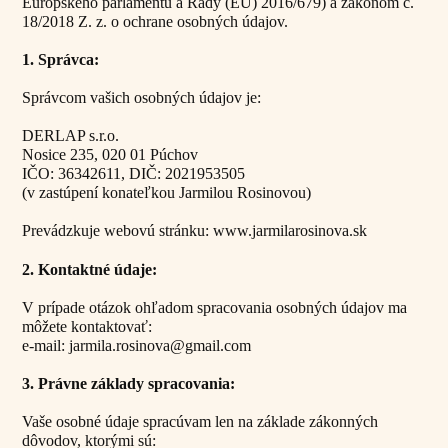
Európskeho parlamentu a Rady (EÚ) 2016/679) a zákonom č.
18/2018 Z. z. o ochrane osobných údajov.
1. Správca:
Správcom vašich osobných údajov je:
DERLAP s.r.o.
Nosice 235, 020 01 Púchov
IČO: 36342611, DIČ: 2021953505
(v zastúpení konateľkou Jarmilou Rosinovou)
Prevádzkuje webovú stránku: www.jarmilarosinova.sk
2. Kontaktné údaje:
V prípade otázok ohľadom spracovania osobných údajov ma
môžete kontaktovať:
e-mail: jarmila.rosinova@gmail.com
3. Právne základy spracovania:
Vaše osobné údaje spracúvam len na základe zákonných
dôvodov, ktorými sú: