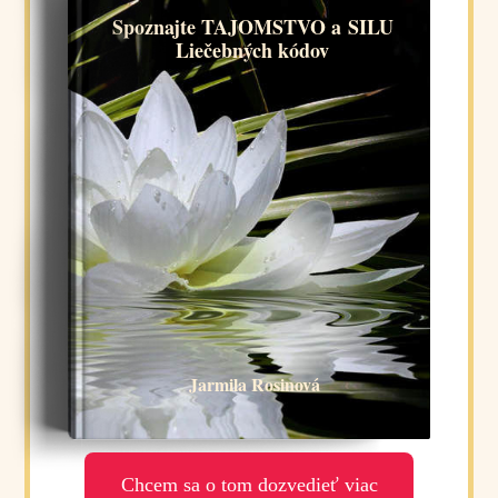
Spoznajte TAJOMSTVO a SILU
Liečebných kódov
Jarmila Rosinová
Chcem sa o tom dozvedieť viac