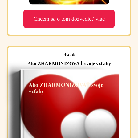
Chcem sa o tom dozvedieť viac
eBook
Ako ZHARMONIZOVAŤ svoje vzťahy
Ako ZHARMONIZOVAŤ svoje
vzťahy