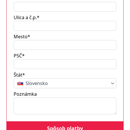
Ulica a č.p.*
Mesto*
PSČ*
Štát*
Slovensko
Poznámka
Spôsob platby