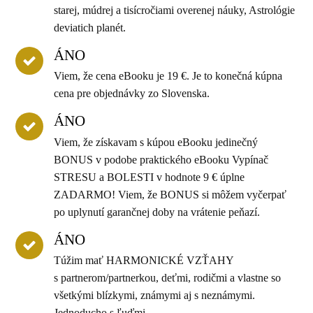
starej, múdrej a tisícročiami overenej náuky, Astrológie
deviatich planét.
ÁNO
Viem, že cena eBooku je 19 €. Je to konečná kúpna
cena pre objednávky zo Slovenska.
ÁNO
Viem, že získavam s kúpou eBooku jedinečný
BONUS v podobe praktického eBooku Vypínač
STRESU a BOLESTI v hodnote 9 € úplne
ZADARMO! Viem, že BONUS si môžem vyčerpať
po uplynutí garančnej doby na vrátenie peňazí.
ÁNO
Túžim mať HARMONICKÉ VZŤAHY
s partnerom/partnerkou, deťmi, rodičmi a vlastne so
všetkými blízkymi, známymi aj s neznámymi.
Jednoducho s ľuďmi.