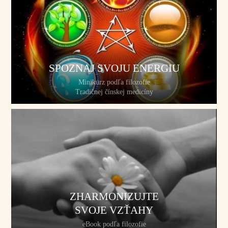
SPOZNAJ SVOJU ENERGIU
Minikurz podľa filozofie
Tradičnej čínskej medicíny
ZHARMONIZUJTE
SVOJE VZŤAHY
eBook podľa filozofie