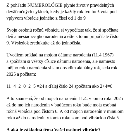
Z pohľadu NUMEROLÓGIE plynie život v pravidelných
deväťročných cykloch, kedy je každý rok tvojho života pod
vplyvom vibrácie jedného z čísel od 1 do 9
Svoju osobnú ročnú vibráciu si vypočítate tak, že si spočítate
deň a mesiac svojho narodenia a ešte k tomu pripočítate číslo
9. Výsledok zredukujte až do jednočísla.
Uvediem príklad na mojom dátume narodenia (11.4.1967)
a spočítam si všetky číslice dátumu narodenia, ale namiesto
môjho roku narodenia si tam dosadím aktuálny rok, teda rok
2025 a počítam:
11+4+2+0+2+5 =24 a ďalej číslo 24 spočítam ako 2+4=6
A to znamená, že od mojich narodenín 11.4. v tomto roku 2025
až do mojich narodenín v budúcom roku bude moja osobná
ročná vibrácia pod číslom 6. A od mojich narodenín v minulom
roku až do narodenín v tomto roku som pod vibráciou čísla 5.
A aká je základná téma Vašej osobnej vibrácie?