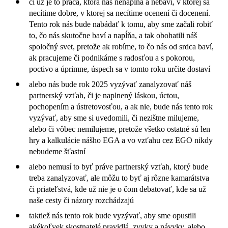
či už je to práca, ktorá nás nenapĺňa a nebaví, v ktorej sa
necítime dobre, v ktorej sa necítime ocenení či docenení.
Tento rok nás bude nabádať k tomu, aby sme začali robiť
to, čo nás skutočne baví a napĺňa, a tak obohatili náš
spoločný svet, pretože ak robíme, to čo nás od srdca baví,
ak pracujeme či podnikáme s radosťou a s pokorou,
poctivo a úprimne, úspech sa v tomto roku určite dostaví
alebo nás bude rok 2025 vyzývať zanalyzovať náš
partnerský vzťah, či je naplnený láskou, úctou,
pochopením a ústretovosťou, a ak nie, bude nás tento rok
vyzývať, aby sme si uvedomili, či nezištne milujeme,
alebo či vôbec nemilujeme, pretože všetko ostatné sú len
hry a kalkulácie nášho EGA a vo vzťahu cez EGO nikdy
nebudeme šťastní
alebo nemusí to byť práve partnerský vzťah, ktorý bude
treba zanalyzovať, ale môžu to byť aj rôzne kamarátstva
či priateľstvá, kde už nie je o čom debatovať, kde sa už
naše cesty či názory rozchádzajú
taktiež nás tento rok bude vyzývať, aby sme opustili
akékoľvek skostnatelé pravidlá, zvyky a návyky, alebo