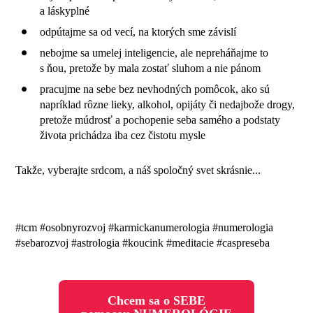
a láskyplné
odpútajme sa od vecí, na ktorých sme závislí
nebojme sa umelej inteligencie, ale nepreháňajme to
s ňou, pretože by mala zostať sluhom a nie pánom
pracujme na sebe bez nevhodných pomôcok, ako sú
napríklad rôzne lieky, alkohol, opijáty či nedajbože drogy,
pretože múdrosť a pochopenie seba samého a podstaty
života prichádza iba cez čistotu mysle
Takže, vyberajte srdcom, a náš spoločný svet skrásnie...
#tcm #osobnyrozvoj #karmickanumerologia #numerologia
#sebarozvoj #astrologia #koucink #meditacie #caspreseba
Chcem sa o SEBE