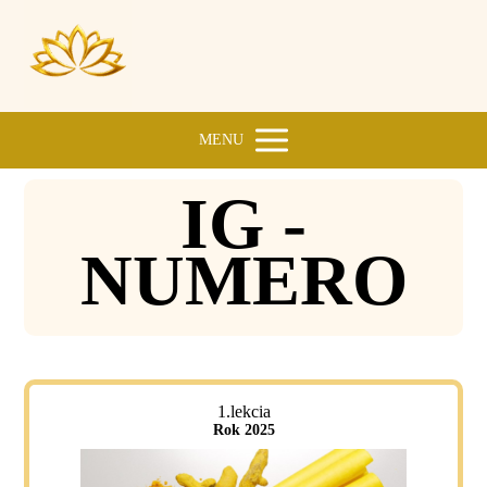
MENU
IG -
NUMERO
1.lekcia
Rok 2025