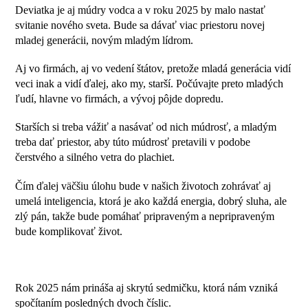
Deviatka je aj múdry vodca a v roku 2025 by malo nastať
svitanie nového sveta. Bude sa dávať viac priestoru novej
mladej generácii, novým mladým lídrom.
Aj vo firmách, aj vo vedení štátov, pretože mladá generácia vidí
veci inak a vidí ďalej, ako my, starší. Počúvajte preto mladých
ľudí, hlavne vo firmách, a vývoj pôjde dopredu.
Starších si treba vážiť a nasávať od nich múdrosť, a mladým
treba dať priestor, aby túto múdrosť pretavili v podobe
čerstvého a silného vetra do plachiet.
Čím ďalej väčšiu úlohu bude v našich životoch zohrávať aj
umelá inteligencia, ktorá je ako každá energia, dobrý sluha, ale
zlý pán, takže bude pomáhať pripraveným a nepripraveným
bude komplikovať život.
Rok 2025 nám prináša aj skrytú sedmičku, ktorá nám vzniká
spočítaním posledných dvoch číslic.