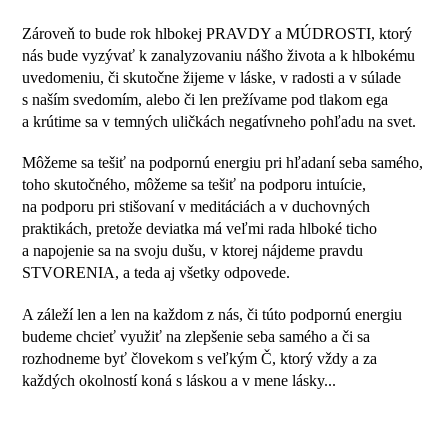
Zároveň to bude rok hlbokej PRAVDY a MÚDROSTI, ktorý
nás bude vyzývať k zanalyzovaniu nášho života a k hlbokému
uvedomeniu, či skutočne žijeme v láske, v radosti a v súlade
s naším svedomím, alebo či len prežívame pod tlakom ega
a krútime sa v temných uličkách negatívneho pohľadu na svet.
Môžeme sa tešiť na podpornú energiu pri hľadaní seba samého,
toho skutočného, môžeme sa tešiť na podporu intuície,
na podporu pri stišovaní v meditáciách a v duchovných
praktikách, pretože deviatka má veľmi rada hlboké ticho
a napojenie sa na svoju dušu, v ktorej nájdeme pravdu
STVORENIA, a teda aj všetky odpovede.
A záleží len a len na každom z nás, či túto podpornú energiu
budeme chcieť využiť na zlepšenie seba samého a či sa
rozhodneme byť človekom s veľkým Č, ktorý vždy a za
každých okolností koná s láskou a v mene lásky...