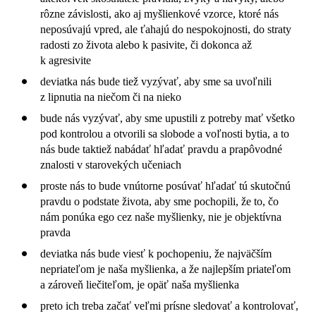
rôzne závislosti, ako aj myšlienkové vzorce, ktoré nás
neposúvajú vpred, ale ťahajú do nespokojnosti, do straty
radosti zo života alebo k pasivite, či dokonca až
k agresivite
deviatka nás bude tiež vyzývať, aby sme sa uvoľnili
z lipnutia na niečom či na nieko
bude nás vyzývať, aby sme upustili z potreby mať všetko
pod kontrolou a otvorili sa slobode a voľnosti bytia, a to
nás bude taktiež nabádať hľadať pravdu a prapôvodné
znalosti v starovekých učeniach
proste nás to bude vnútorne posúvať hľadať tú skutočnú
pravdu o podstate života, aby sme pochopili, že to, čo
nám ponúka ego cez naše myšlienky, nie je objektívna
pravda
deviatka nás bude viesť k pochopeniu, že najväčším
nepriateľom je naša myšlienka, a že najlepším priateľom
a zároveň liečiteľom, je opäť naša myšlienka
preto ich treba začať veľmi prísne sledovať a kontrolovať,