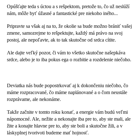
Opúšťajte teda s úctou a s rešpektom, pretože to, čo už neslúží
nám, môže byť úžasné a fantastické pre niekoho iného...
Pripravte sa však aj na to, že okolie sa bude možno brániť vašej
zmene, samozrejme to rešpektujte, každý má právo na svoj
postoj, ale nepoľavte, ak to tak skutočne od srdca cítite.
Ale dajte veľký pozor, či vám to všetko skutočne našepkáva
srdce, alebo je to iba pokus ega o rozbitie a rozdelenie niečoho.
Deviatka nás bude popostrkovať aj k dokončeniu niečoho, čo
máme rozpracované, čo máme naplánované a o čom neustále
rozprávame, ale nekonáme.
Takže začnite v tomto roku konať, a energie vám budú veľmi
nápomocné. Ale, nežite a nekonajte iba pre to, aby ste mali, ale
žite a konajte hlavne pre to, aby ste boli a skutočne žili, a v
láskyplnej tvorivoti budeme mať hojnosť.