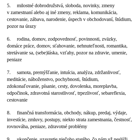
5. milostné dobrodružstvá, sloboda, novinky, zmeny
v zamestnaní alebo aj iné zmeny, reklama, komunikácia,
cestovanie, zábava, narodenie, úspech v obchodovaní, štúdium,
pozor na úrazy
6. rodina, domov, zodpovednosť, povinnosti, zväzky,
domáce práce, domov, sťahovanie, nehnuteľnosti, romantika,
stretávanie sa, (sebe)láska, vzťahy, pozor na zdravie, umenie,
peniaze
7. samota, premýšľanie, intuícia, analýza, zdržanlivosť,
meditácie, náboženstvo, pochybnosti, štúdium,
zdokonaľovanie, písanie, cesty, dovolenka, moreplavba,
odpočinok, zdravotná starostlivosť, trpezlivosť, sebareflexia,
cestovanie
8. finančná transformácia, obchody, nákup, predaj, výdaje,
investície, zmluvy, postupy, niekto strata zamestnania, čestnosť,
rovnováha, peniaze, zdravotné problémy
9. ukončenie, uzavretie niečoho starého, čo nám už neslúži,