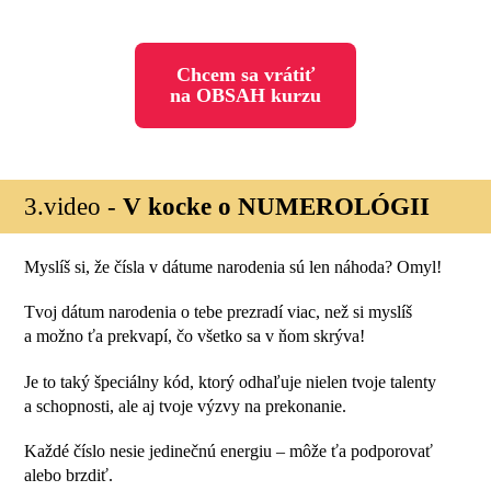
Chcem sa vrátiť
na OBSAH kurzu
3.video -
V kocke o NUMEROLÓGII
Myslíš si, že čísla v dátume narodenia sú len náhoda? Omyl!
Tvoj dátum narodenia o tebe prezradí viac, než si myslíš
a možno ťa prekvapí, čo všetko sa v ňom skrýva!
Je to taký špeciálny kód, ktorý odhaľuje nielen tvoje talenty
a schopnosti, ale aj tvoje výzvy na prekonanie.
Každé číslo nesie jedinečnú energiu – môže ťa podporovať
alebo brzdiť.