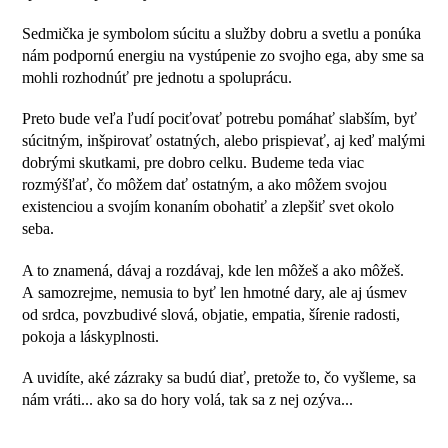
Sedmička je symbolom súcitu a služby dobru a svetlu a ponúka
nám podpornú energiu na vystúpenie zo svojho ega, aby sme sa
mohli rozhodnúť pre jednotu a spoluprácu.
Preto bude veľa ľudí pociťovať potrebu pomáhať slabším, byť
súcitným, inšpirovať ostatných, alebo prispievať, aj keď malými
dobrými skutkami, pre dobro celku. Budeme teda viac
rozmýšľať, čo môžem dať ostatným, a ako môžem svojou
existenciou a svojím konaním obohatiť a zlepšiť svet okolo
seba.
A to znamená, dávaj a rozdávaj, kde len môžeš a ako môžeš.
A samozrejme, nemusia to byť len hmotné dary, ale aj úsmev
od srdca, povzbudivé slová, objatie, empatia, šírenie radosti,
pokoja a láskyplnosti.
A uvidíte, aké zázraky sa budú diať, pretože to, čo vyšleme, sa
nám vráti... ako sa do hory volá, tak sa z nej ozýva...