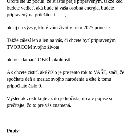
Určite ste už počuli, že šťastie praje pripraveným, takže keď
budete vedieť, aká bude tá vaša osobná energia, budete
pripravený na príležitosti........,
ale aj na výzvy, ktoré vám život v roku 2025 prinesie.
Takže záleží len a len na vás, či chcete byť pripraveným
TVORCOM svojho života
alebo sklamaná OBEŤ okolností...
Ak chcete zistiť, aké číslo je pre tento rok to VAŠE, stačí, že
spočítate deň a mesiac svojho narodenia a ešte k tomu
pripočítate číslo 9.
Výsledok zredukujte až do jednočísla, no a v popise si
prečítajte, čo to pre vás znamená.
Popis: