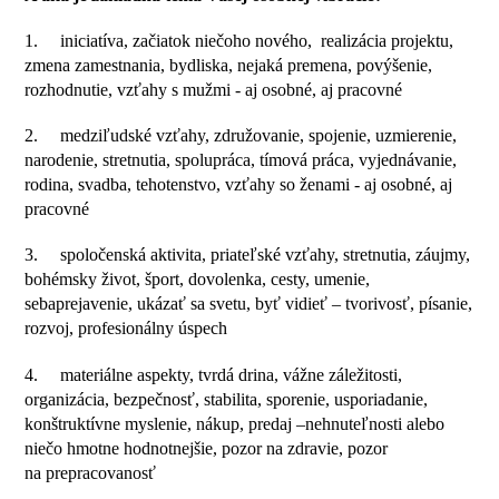
1. iniciatíva, začiatok niečoho nového, realizácia projektu,
zmena zamestnania, bydliska, nejaká premena, povýšenie,
rozhodnutie, vzťahy s mužmi - aj osobné, aj pracovné
2. medziľudské vzťahy, združovanie, spojenie, uzmierenie,
narodenie, stretnutia, spolupráca, tímová práca, vyjednávanie,
rodina, svadba, tehotenstvo, vzťahy so ženami - aj osobné, aj
pracovné
3. spoločenská aktivita, priateľské vzťahy, stretnutia, záujmy,
bohémsky život, šport, dovolenka, cesty, umenie,
sebaprejavenie, ukázať sa svetu, byť vidieť – tvorivosť, písanie,
rozvoj, profesionálny úspech
4. materiálne aspekty, tvrdá drina, vážne záležitosti,
organizácia, bezpečnosť, stabilita, sporenie, usporiadanie,
konštruktívne myslenie, nákup, predaj –nehnuteľnosti alebo
niečo hmotne hodnotnejšie, pozor na zdravie, pozor
na prepracovanosť