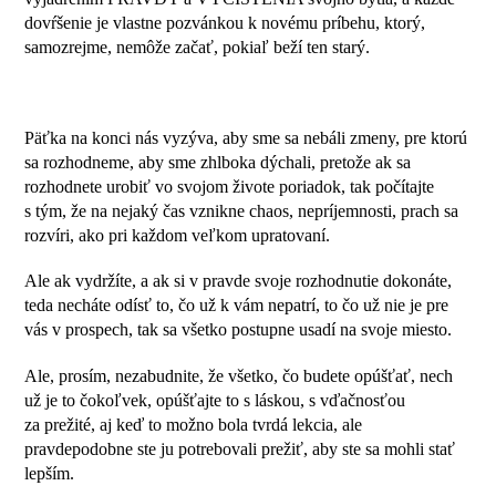
dovŕšenie je vlastne pozvánkou k novému príbehu, ktorý,
samozrejme, nemôže začať, pokiaľ beží ten starý.
Päťka na konci nás vyzýva, aby sme sa nebáli zmeny, pre ktorú
sa rozhodneme, aby sme zhlboka dýchali, pretože ak sa
rozhodnete urobiť vo svojom živote poriadok, tak počítajte
s tým, že na nejaký čas vznikne chaos, nepríjemnosti, prach sa
rozvíri, ako pri každom veľkom upratovaní.
Ale ak vydržíte, a ak si v pravde svoje rozhodnutie dokonáte,
teda necháte odísť to, čo už k vám nepatrí, to čo už nie je pre
vás v prospech, tak sa všetko postupne usadí na svoje miesto.
Ale, prosím, nezabudnite, že všetko, čo budete opúšťať, nech
už je to čokoľvek, opúšťajte to s láskou, s vďačnosťou
za prežité, aj keď to možno bola tvrdá lekcia, ale
pravdepodobne ste ju potrebovali prežiť, aby ste sa mohli stať
lepším.