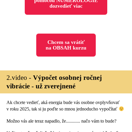
pomocou NUMEROLÓGIE
dozvedieť viac
Chcem sa vrátiť
na OBSAH kurzu
2.video -
Výpočet osobnej ročnej
vibrácie - už zverejnené
Ak chcete vedieť, aká energia bude vás osobne ovplyvňovať
v roku 2025, tak si ju poďte so mnou jednoducho vypočítať
Možno vás ale teraz napadlo, že............ načo vám to bude?