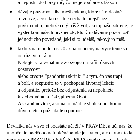
a nepustiť do hlavy nič, čo nie je v súlade s láskou
dávajte pozornosť iba myšlienkam, ktoré sú radostné
a tvorivé, a všetko ostatné nechajte prejsť bez
povšimnutia, pretože celý náš život, ako aj naše zdravie, je
výsledkom našich myšlienok, ktorým dávame pozornosť
jednoducho povedané, jakí si to udeláš, takový to máš...
taktiež nám bude rok 2025 nápomocný na vyčistenie sa
od rôznych tráum.
Nebojte sa a vytiahnite zo svojich "skríň rôznych
kostlivcov"
alebo otvorte "pandorinu skrinku" s tým, čo vás trápi
a bolí, a rozpustite to v pochopení životnej lekcie
a odpustite, pretože bez odpustenia sa nepohnete
k slobodnému a láskyplnému životu.
Ak sami neviete, ako na to, nájdite si niekoho, komu
dôverujete a požiadajte o pomoc.
Deviatka nás v svojej podstate učí žiť v PRAVDE, a učí nás, že
ukončenie hocičoho nefunkčného nie je stratou, ale darom, teda
vyjadrením PRAVDY a VYČISTENIA svojho bytia, a každé