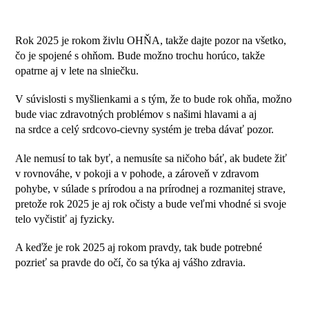
Rok 2025 je rokom živlu OHŇA, takže dajte pozor na všetko,
čo je spojené s ohňom. Bude možno trochu horúco, takže
opatrne aj v lete na slniečku.
V súvislosti s myšlienkami a s tým, že to bude rok ohňa, možno
bude viac zdravotných problémov s našimi hlavami a aj
na srdce a celý srdcovo-cievny systém je treba dávať pozor.
Ale nemusí to tak byť, a nemusíte sa ničoho báť, ak budete žiť
v rovnováhe, v pokoji a v pohode, a zároveň v zdravom
pohybe, v súlade s prírodou a na prírodnej a rozmanitej strave,
pretože rok 2025 je aj rok očisty a bude veľmi vhodné si svoje
telo vyčistiť aj fyzicky.
A keďže je rok 2025 aj rokom pravdy, tak bude potrebné
pozrieť sa pravde do očí, čo sa týka aj vášho zdravia.