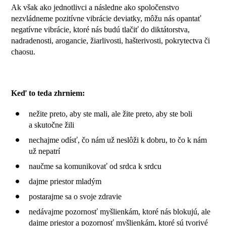
Ak však ako jednotlivci a následne ako spoločenstvo
nezvládneme pozitívne vibrácie deviatky, môžu nás opantať
negatívne vibrácie, ktoré nás budú tlačiť do diktátorstva,
nadradenosti, arogancie, žiarlivosti, hašterivosti, pokrytectva či
chaosu.
Keď to teda zhrniem:
nežite preto, aby ste mali, ale žite preto, aby ste boli
a skutočne žili
nechajme odísť, čo nám už neslôži k dobru, to čo k nám
už nepatrí
naučme sa komunikovať od srdca k srdcu
dajme priestor mladým
postarajme sa o svoje zdravie
nedávajme pozornosť myšlienkám, ktoré nás blokujú, ale
dajme priestor a pozornosť myšlienkám, ktoré sú tvorivé