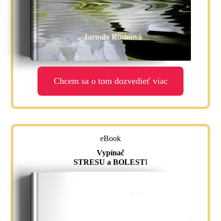
Jarmila Rosinová
Chcem sa o tom dozvedieť viac
eBook
Vypínač
STRESU a BOLEST
I