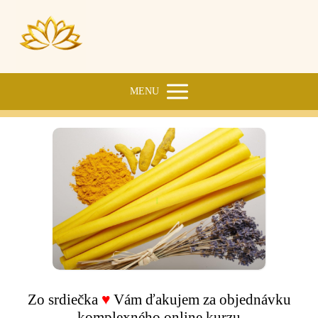
MENU
Zo srdiečka
♥
Vám ďakujem za objednávku
komplexného online kurzu