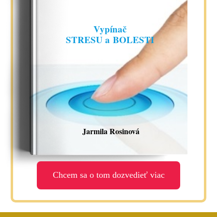
Vypínač
STRESU a BOLESTI
Jarmila Rosinová
Chcem sa o tom dozvedieť viac