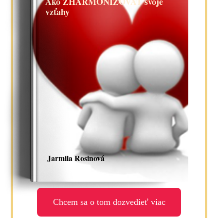
Ako ZHARMONIZOVAŤ svoje
vzťahy
Jarmila Rosinová
Chcem sa o tom dozvedieť viac