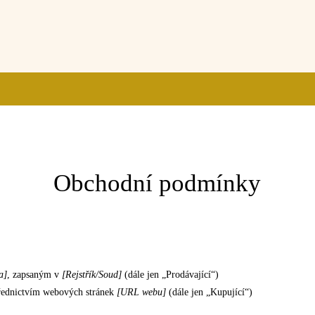
Obchodní podmínky
a]
, zapsaným v
[Rejstřík/Soud]
(dále jen „Prodávající“)
třednictvím webových stránek
[URL webu]
(dále jen „Kupující“)