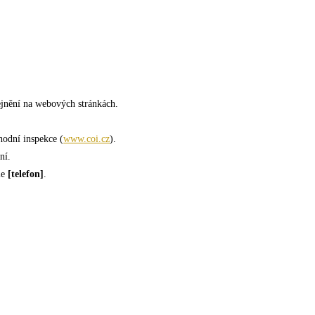
ejnění na webových stránkách.
odní inspekce (
www.coi.cz
).
ní.
le
[telefon]
.