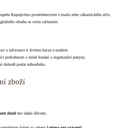
ístupněn Kupujícímu prostřednictvím e-mailu nebo zákaznického účtu.
igitálního obsahu se svým zařízením.
raci a informace k živému kurzu e-mailem.
cí podrobnosti o místě konání a organizační pokyny.
zí dohodě poslat náhradníka.
ní zboží
zetí zboží
bez udání důvodu.
 kompletním balení na adresu
[adresa pro vrácení]
.