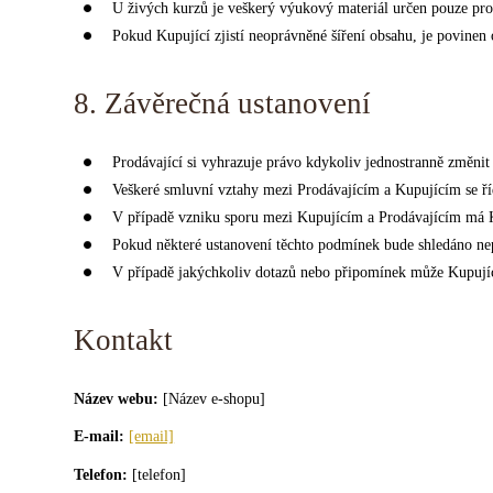
U živých kurzů je veškerý výukový materiál určen pouze pro 
Pokud Kupující zjistí neoprávněné šíření obsahu, je povinen
8. Závěrečná ustanovení
Prodávající si vyhrazuje právo kdykoliv jednostranně změni
Veškeré smluvní vztahy mezi Prodávajícím a Kupujícím se ř
V případě vzniku sporu mezi Kupujícím a Prodávajícím má 
Pokud některé ustanovení těchto podmínek bude shledáno ne
V případě jakýchkoliv dotazů nebo připomínek může Kupují
Kontakt
Název webu:
[Název e-shopu]
E-mail:
[email]
Telefon:
[telefon]