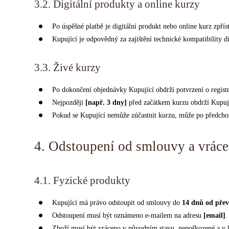
3.2. Digitální produkty a online kurzy
Po úspěšné platbě je digitální produkt nebo online kurz zpř
Kupující je odpovědný za zajištění technické kompatibility d
3.3. Živé kurzy
Po dokončení objednávky Kupující obdrží potvrzení o regist
Nejpozději
[např. 3 dny]
před začátkem kurzu obdrží Kupují
Pokud se Kupující nemůže zúčastnit kurzu, může po předcho
4. Odstoupení od smlouvy a vráce
4.1. Fyzické produkty
Kupující má právo odstoupit od smlouvy do
14 dnů od přev
Odstoupení musí být oznámeno e-mailem na adresu
[email]
.
Zboží musí být vráceno v původním stavu, nepoškozené a v