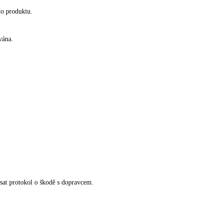
ho produktu.
vána.
epsat protokol o škodě s dopravcem.