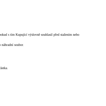
okud s tím Kupující výslovně souhlasil před stažením nebo
 náhradní soubor.
ástka.