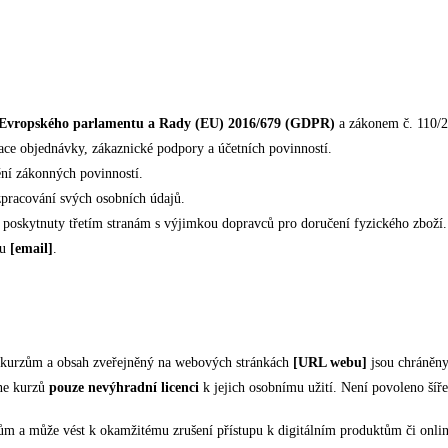
Evropského parlamentu a Rady (EU) 2016/679 (GDPR)
a zákonem č. 110/2
ace objednávky, zákaznické podpory a účetních povinností.
ění zákonných povinností.
pracování svých osobních údajů.
u poskytnuty třetím stranám s výjimkou dopravců pro doručení fyzického zboží.
lu
[email]
.
ým kurzům a obsah zveřejněný na webových stránkách
[URL webu]
jsou chráněn
ine kurzů
pouze nevýhradní licenci
k jejich osobnímu užití. Není povoleno šířen
ům a může vést k okamžitému zrušení přístupu k digitálním produktům či onli