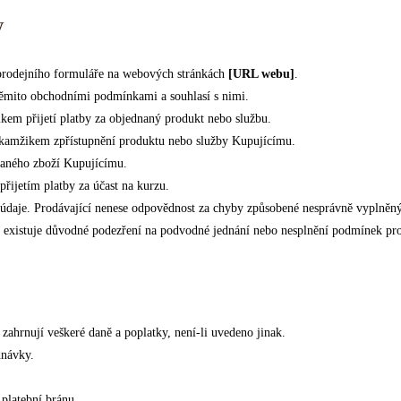
y
 prodejního formuláře na webových stránkách
[URL webu]
.
těmito obchodními podmínkami a souhlasí s nimi.
em přijetí platby za objednaný produkt nebo službu.
 okamžikem zpřístupnění produktu nebo služby Kupujícímu.
naného zboží Kupujícímu.
řijetím platby za účast na kurzu.
é údaje. Prodávající nenese odpovědnost za chyby způsobené nesprávně vyplněn
d existuje důvodné podezření na podvodné jednání nebo nesplnění podmínek pr
ahrnují veškeré daně a poplatky, není-li uvedeno jinak.
dnávky.
 platební bránu.