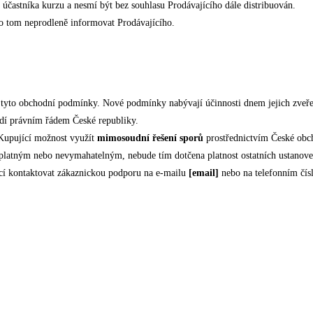
účastníka kurzu a nesmí být bez souhlasu Prodávajícího dále distribuován.
 o tom neprodleně informovat Prodávajícího.
t tyto obchodní podmínky. Nové podmínky nabývají účinnosti dnem jejich zveř
ídí právním řádem České republiky.
Kupující možnost využít
mimosoudní řešení sporů
prostřednictvím České obch
platným nebo nevymahatelným, nebude tím dotčena platnost ostatních ustanove
cí kontaktovat zákaznickou podporu na e-mailu
[email]
nebo na telefonním čís