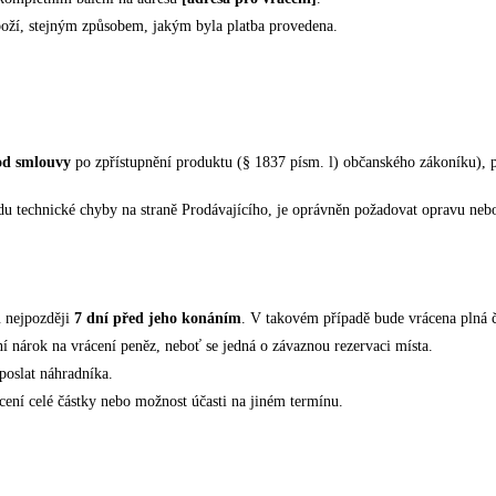
oží, stejným způsobem, jakým byla platba provedena.
od smlouvy
po zpřístupnění produktu (§ 1837 písm. l) občanského zákoníku), p
 technické chyby na straně Prodávajícího, je oprávněn požadovat opravu nebo
u nejpozději
7 dní před jeho konáním
. V takovém případě bude vrácena plná č
í nárok na vrácení peněz, neboť se jedná o závaznou rezervaci místa.
poslat náhradníka.
cení celé částky nebo možnost účasti na jiném termínu.