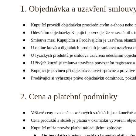
1. Objednávka a uzavření smlouv
Kupující provádí objednávku prostřednictvím e-shopu nebo
Odesláním objednávky Kupující potvrzuje, že se seznámil s 
Smlouva mezi Kupujícím a Prodávajícím je uzavřena okamžik
U online kurzů a digitálních produktů je smlouva uzavřena
U fyzických produktů je smlouva uzavřena odesláním objed
U živých kurzů je smlouva uzavřena potvrzením registrace a p
Kupující je povinen při objednávce uvést správné a pravdiv
Prodávající si vyhrazuje právo objednávku odmítnout, poku
2. Cena a platební podmínky
Veškeré ceny uvedené na webových stránkách jsou konečné a z
Cena produktů a služeb je platná v okamžiku vytvoření obje
Kupující může provést platbu následujícími způsoby:
Online platba kartou
– rychlá a bezpečná platba přes