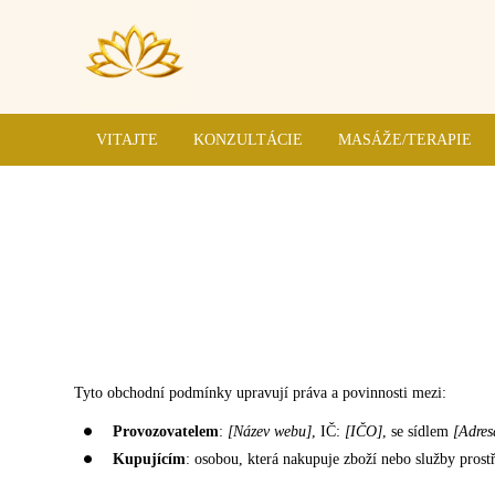
VITAJTE
KONZULTÁCIE
MASÁŽE/TERAPIE
Tyto obchodní podmínky upravují práva a povinnosti mezi:
Provozovatelem
:
[Název webu]
, IČ:
[IČO]
, se sídlem
[Adres
Kupujícím
: osobou, která nakupuje zboží nebo služby pros