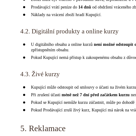
Prodávající vrátí peníze do
14 dnů
od obdržení vráceného zb
Náklady na vrácení zboží hradí Kupující.
4.2. Digitální produkty a online kurzy
U digitálního obsahu a online kurzů
není možné odstoupit 
zpřístupněním obsahu.
Pokud Kupující nemá přístup k zakoupenému obsahu z důvodu
4.3. Živé kurzy
Kupující může odstoupit od smlouvy o účasti na živém kurz
Při zrušení účasti
méně než 7 dní před začátkem kurzu
nen
Pokud se Kupující nemůže kurzu zúčastnit, může po dohodě 
Pokud Prodávající zruší živý kurz, Kupující má nárok na vrá
5. Reklamace