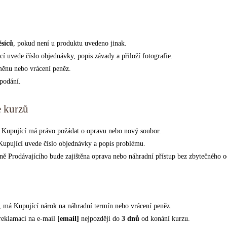
síců
, pokud není u produktu uvedeno jinak.
cí uvede číslo objednávky, popis závady a přiloží fotografie.
měnu nebo vrácení peněz.
 podání.
e kurzů
, Kupující má právo požádat o opravu nebo nový soubor.
Kupující uvede číslo objednávky a popis problému.
ně Prodávajícího bude zajištěna oprava nebo náhradní přístup bez zbytečného 
, má Kupující nárok na náhradní termín nebo vrácení peněz.
reklamaci na e-mail
[email]
nejpozději do
3 dnů
od konání kurzu.