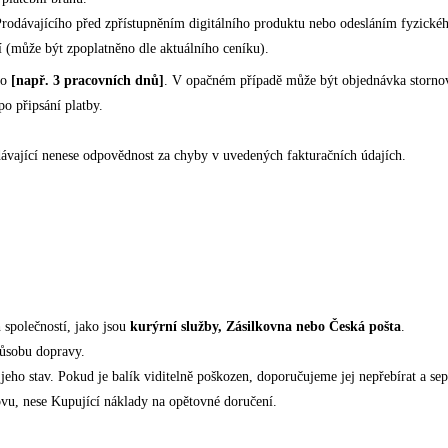
Prodávajícího před zpřístupněním digitálního produktu nebo odesláním fyzické
í (může být zpoplatněno dle aktuálního ceníku).
do
[např. 3 pracovních dnů]
. V opačném případě může být objednávka storno
po připsání platby.
ávající nenese odpovědnost za chyby v uvedených fakturačních údajích.
 společností, jako jsou
kurýrní služby, Zásilkovna nebo Česká pošta
.
působu dopravy.
t jeho stav. Pokud je balík viditelně poškozen, doporučujeme jej nepřebírat a s
ovu, nese Kupující náklady na opětovné doručení.