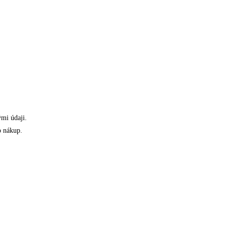
ými údaji.
o nákup.