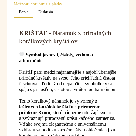
Možnosti doručenia a platby
Popis
Diskusia
KRIŠTÁĽ
- Náramok z prírodných
korálkových kryštálov
Symbol jasnosti, čistoty, vedomia
a harmónie
Krištáľ patrí medzi najznámejšie a najobľúbenejšie
prírodné kryštály na svete. Jeho priehľadná čistota
fascinovala ľudí už od nepamäti a symbolicky sa
spája s jasnosťou, čistotou a vnútornou harmóniou.
Tento korálkový náramok je vytvorený
z
leštených korálok krištáľu s priemerom
približne 8 mm
, ktoré nádherne odrážajú svetlo
a zvýrazňujú prirodzenú krásu každého kamienka.
Vďaka svojmu elegantnému a univerzálnemu
vzhľadu sa hodí ku každému štýlu oblečenia aj ku
kombinovaniu s ďalšími kryštálmi..