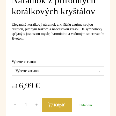
Náramok z prírodných
korálkových kryštálov
Elegantný korálkový náramok z krištáľu zaujme svojou
čistotou, jemným leskom a nadčasovou krásou. Je symbolicky
spájaný s jasnosťou mysle, harmóniou a vedomým smerovaním
životom.
Vyberte variantu:
Vyberte variantu
6,99
€
od
Kúpiť
Skladom