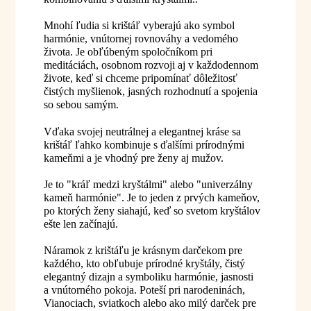
Mnohí ľudia si krištáľ vyberajú ako symbol
harmónie, vnútornej rovnováhy a vedomého
života. Je obľúbeným spoločníkom pri
meditáciách, osobnom rozvoji aj v každodennom
živote, keď si chceme pripomínať dôležitosť
čistých myšlienok, jasných rozhodnutí a spojenia
so sebou samým.
Vďaka svojej neutrálnej a elegantnej kráse sa
krištáľ ľahko kombinuje s ďalšími prírodnými
kameňmi a je vhodný pre ženy aj mužov.
Je to "kráľ medzi kryštálmi" alebo "univerzálny
kameň harmónie". Je to jeden z prvých kameňov,
po ktorých ženy siahajú, keď so svetom kryštálov
ešte len začínajú.
Náramok z krištáľu je krásnym darčekom pre
každého, kto obľubuje prírodné kryštály, čistý
elegantný dizajn a symboliku harmónie, jasnosti
a vnútorného pokoja. Poteší pri narodeninách,
Vianociach, sviatkoch alebo ako milý darček pre