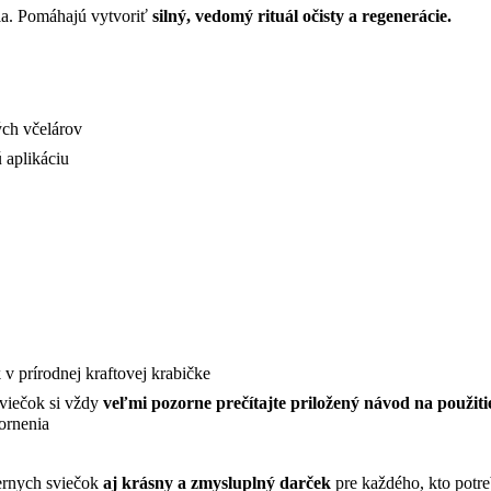
nia. Pomáhajú vytvoriť
silný, vedomý rituál očisty a regenerácie.
ých včelárov
ú aplikáciu
v prírodnej kraftovej krabičke
sviečok si vždy
veľmi pozorne prečítajte priložený návod na použiti
zornenia
iernych sviečok
aj krásny a zmysluplný darček
pre každého, kto potre