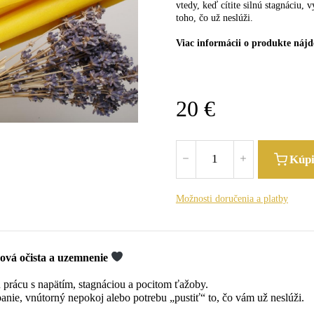
vtedy, keď cítite silnú stagnáciu, 
toho, čo už neslúži.
Viac informácii o produkte nájde
20
€
Kúp
Možnosti doručenia a platby
 očista a uzemnenie
u prácu s napätím, stagnáciou a pocitom ťažoby.
panie, vnútorný nepokoj alebo potrebu „pustiť“ to, čo vám už neslúži.