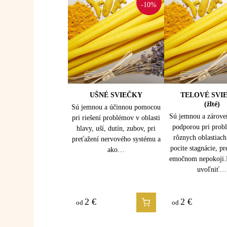
-10%
TELOVÉ SVIEČKY
UŠNÉ SVIEČKY
TELOVÉ SVI
MIDI SVIE
(čakrové 02)
(žlté)
(žlté)
Sú jemnou a účinnou pomocou
10 kusov
10 kusov
Sú jemnou a zárove
pri riešení problémov v oblasti
Sú určené na cielenú
Sú ideálnou voľbou 
podporou pri prob
hlavy, uší, dutín, zubov, pri
harmonizáciu jednotlivých čakier
klasická telová svieč
rôznych oblastiach 
preťažení nervového systému a
a podporu plynutia energie
príliš jemne, no maxi
pocite stagnácie, pr
ako…
v tele. Sú vhodné vtedy, keď
ešte viac, než 
emočnom nepokoji
cítite nerovnováhu v konkrétnej
uvoľniť…
oblasti alebo chcete…
20
2
€
€
35
2
€
€
od
od