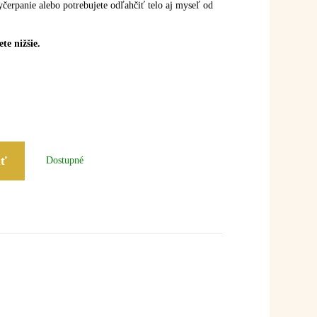
vyčerpanie alebo potrebujete odľahčiť telo aj myseľ od
te nižšie.
iť
Dostupné