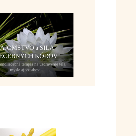
TAJOMSTVO a SILA
IEČEBNÝCH KÓDOV
moliečebná terapia na uzdravenie tela,
mysle aj vzťahov.