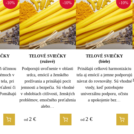
-10%
-10%
-10%
EČKY
ČKY
MAXI SVIEČKY (žlté)
TELOVÉ SVIEČKY
TELOVÉ SVIEČKY
10 kusov
(ružové)
(biele)
ň účinnou
Podporujú uvoľnenie v oblasti
Poskytujú najhlbšiu
Prinášajú celkovú harmonizáciu
vtedy, keď
lémoch v
a najintenzívnejšiu podporu,
srdca, emócií a ženského
tela aj emócií a jemne podporujú
ka pôsobí už
tela, pri
vhodné pri dlhodobých alebo
prežívania a prinášajú pocit
návrat do rovnováhy. Sú vhodné
 sviečka je
eťažení či
jemnosti a bezpečia. Sú vhodné
hlboko uložených problémoch.
vtedy, keď potrebujete
telo…
.Pomáhajú
v obdobiach citlivosti, ženských
Vďaka svojej veľkosti pôsobia
univerzálnu podporu, očistu
problémov, emočného preťaženia
hlbšie a intenzívnejšie. Sú
a upokojenie bez…
vhodné pri…
alebo…
49
2
€
€
2
€
od
od