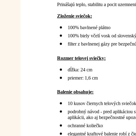
Prinášajú teplo, stabilitu a pocit uzemne
Zloženie sviečok:
100% bavlnené plátno
100% biely včelí vosk od slovensk
filter z bavlnenej gázy pre bezpečn
Rozmer telovej sviečky:
dĺžka: 24 cm
priemer: 1,6 cm
Balenie obsahuje:
10 kusov čiernych telových sviečok 
podrobný návod - pred aplikáciou 
aplikácii, ako aj bezpečnostné upo
ochranné koliečko
elegantné kraftové balenie robí z č