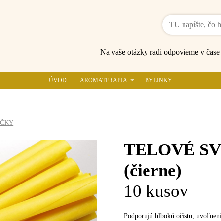
Na vaše otázky radi odpovieme v čas
ÚVOD
AROMATERAPIA
BYLINKY
EČKY
TELOVÉ S
(čierne)
10 kusov
Podporujú hlbokú očistu, uvoľnen