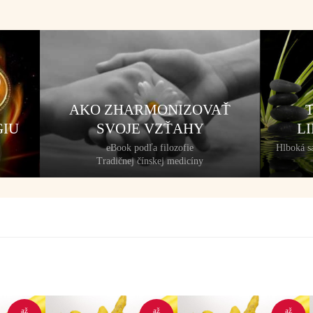
AKO ZHARMONIZOVAŤ
GIU
SVOJE VZŤAHY
L
eBook podľa filozofie
Hlboká sa
Tradičnej čínskej medicíny
až
až
až