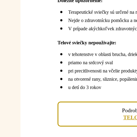
Dôležité upozornenie:
Terapeutické sviečky sú určené na r
Nejde o zdravotnícku pomôcku a nen
V prípade akýchkoľvek zdravotnýc
Telové sviečky nepoužívajte:
v tehotenstve v oblasti brucha, drie
priamo na srdcový sval
pri precitlivenosti na včelie produkt
na otvorené rany, sliznice, popálen
u detí do 3 rokov
Podrob
TELOV