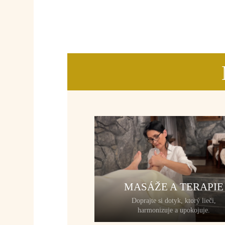
MASÁŽE A TERAPIE
Doprajte si dotyk, ktorý lieči,
harmonizuje a upokojuje.