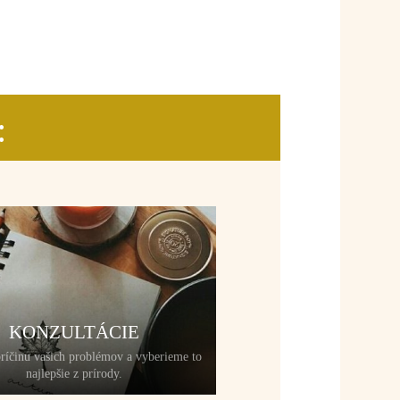
:
KONZULTÁCIE
ríčinu vašich problémov a vyberieme to
najlepšie z prírody.