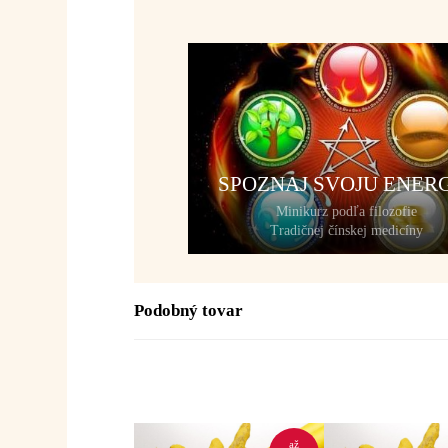
SPOZNAJ SVOJU ENER
Minikurz podľa filozofie
Tradičnej čínskej medicíny
Podobný tovar
až