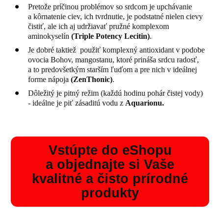
Pretože príčinou problémov so srdcom je upchávanie
a kôrnatenie ciev, ich tvrdnutie, je podstatné nielen cievy
čistiť, ale ich aj udržiavať pružné komplexom
aminokyselín
(
Triple Potency Lecitin
)
.
Je dobré taktiež použiť komplexný antioxidant v podobe
ovocia Bohov, mangostanu, ktoré prináša srdcu radosť,
a to predovšetkým starším ľuďom a pre nich v ideálnej
forme nápoja
(
ZenThonic
)
.
Dôležitý je pitný režim (každú hodinu pohár čistej vody)
- ideálne je piť zásaditú vodu z
Aquarionu.
Vstúpte do eShopu
a objednajte si Vaše
kvalitné a čisto prírodné
produkty