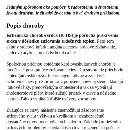
Jediným spôsobom ako pomôcť k radostnému a šťastnému
životu druhým, je žít taký život sám a byť druhým príkladom.
Popis choroby
Ischemická choroba srdca (ICHS) je porucha prekrvenia
srdca v dôsledku zužovania srdečných tepien.
Patrí sem
akútny srdcový infarkt, angína pectoris, srdcové zlyhávanie,
srdcová arytmia, nemá ischémia a iné.
Spoločnou príčinou epidémie kardiovaskulárnych chorôb je
predčasné postupujúce zužovanie ciev až uzatvorenie priechodu
tepien (ateroskleróza). Ide o degeneratívne a zápalové
ochorenie ciev, pri ktorom sa v porušenej cievnej stene ukladajú
tukové látky, predovšetkým cholesterol a tak sa vytvárajú
cholesterolové pláty, ktoré zužujú prietok v cieve a následne
na nich ľahko vznikajú ďalšie uzávery z trombov.
Zužujúce sa cievy následne znemožňujú zásobovanie
srdcového svalu výživou a kyslíkom a nezabezpečujú
dostatočne odvod metabolických splodín. Základným riešením
srdcových problémov je teda očista ciev a regenerácia pečene.