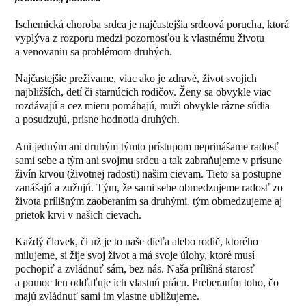
Ischemická choroba srdca je najčastejšia srdcová porucha, ktorá
vyplýva z rozporu medzi pozornosťou k vlastnému životu
a venovaniu sa problémom druhých.
Najčastejšie prežívame, viac ako je zdravé, život svojich
najbližších, detí či starnúcich rodičov. Ženy sa obvykle viac
rozdávajú a cez mieru pomáhajú, muži obvykle rázne súdia
a posudzujú, prísne hodnotia druhých.
Ani jedným ani druhým týmto prístupom neprinášame radosť
sami sebe a tým ani svojmu srdcu a tak zabraňujeme v prísune
živín krvou (životnej radosti) našim cievam. Tieto sa postupne
zanášajú a zužujú. Tým, že sami sebe obmedzujeme radosť zo
života prílišným zaoberaním sa druhými, tým obmedzujeme aj
prietok krvi v našich cievach.
Každý človek, či už je to naše dieťa alebo rodič, ktorého
milujeme, si žije svoj život a má svoje úlohy, ktoré musí
pochopiť a zvládnuť sám, bez nás. Naša prílišná starosť
a pomoc len odďaľuje ich vlastnú prácu. Preberaním toho, čo
majú zvládnuť sami im vlastne ubližujeme.