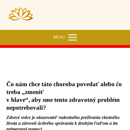
MENU
Ischemická choroba srdca
Čo nám chce táto choroba povedať alebo čo
treba „zmeniť
v hlave“, aby sme tento zdravotný problém
nepotrebovali?
Zdravé srdce je ukazovateľ radostného prežívania vlastného
života a zároveň úctivého správania k druhým ľuďom a im
primeranej pomoci.