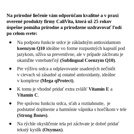
Na prírodné liečenie vám odporúčam kvalitné a v praxi
overené produkty firmy CaliVita, ktorá už 25 rokov
úspešne pomáha prírodne a prirodzene uzdravovať ľudí
po celom svete:
Na podporu funkcie srdce je základným antioxidantom
koenzym Q10
ideálne vo forme rozpustných kapsulí pod
jazykom, užíva sa preventívne, ale v prípade záchvatu je
okamžite vstrebateľný
(
Sublingual Coenzym Q10
)
.
Pre výživu srdca a odplavovanie usadených nečistôt
v cievach sú zásadné aj ostatné antioxidanty, ideálne
v komplexe
(
Mega qProtect
)
.
K tomu je vhodné pridať extra zvlášť
Vitamín E
a
V
itamín C
.
Pre správnu funkciu srdca, sťah a roztiahnutie, je
podstatné doplnenie a harmónie vápnika s horčíkom v tele
(
Strong Bones
)
.
Na rýchle okysličenie tela pri záchvate je dobré pridať
tekutý kyslík
(
Oxymax
)
.