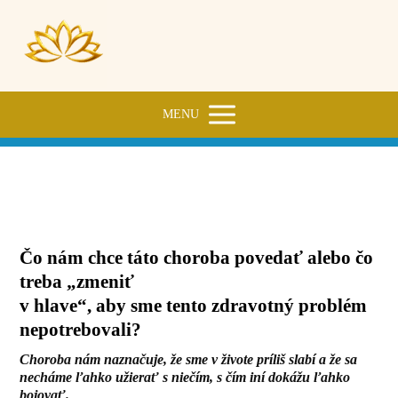
MENU
Kandidóza
Čo nám chce táto choroba povedať alebo čo
treba „zmeniť
v hlave“, aby sme tento zdravotný problém
nepotrebovali?
Choroba nám naznačuje, že sme v živote príliš slabí a že sa
necháme ľahko užierať s niečím, s čím iní dokážu ľahko
bojovať.