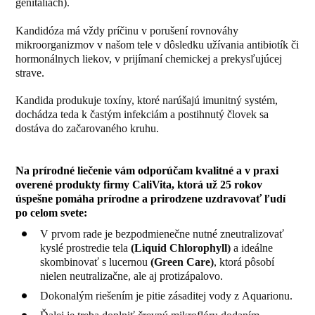
genitáliách).
Kandidóza má vždy príčinu v porušení rovnováhy
mikroorganizmov v našom tele v dôsledku užívania antibiotík či
hormonálnych liekov, v prijímaní chemickej a prekysľujúcej
strave.
Kandida produkuje toxíny, ktoré narúšajú imunitný systém,
dochádza teda k častým infekciám a postihnutý človek sa
dostáva do začarovaného kruhu.
Na prírodné liečenie vám odporúčam kvalitné a v praxi
overené produkty firmy CaliVita, ktorá už 25 rokov
úspešne pomáha prírodne a prirodzene uzdravovať ľudí
po celom svete:
V prvom rade je bezpodmienečne nutné zneutralizovať
kyslé prostredie tela
(
Liquid Chlorophyll
)
a ideálne
skombinovať s lucernou
(
Green Care)
, ktorá pôsobí
nielen neutralizačne, ale aj protizápalovo.
Dokonalým riešením je pitie zásaditej vody z Aquarionu.