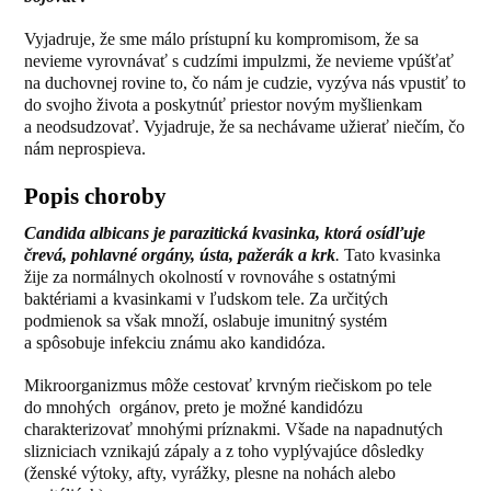
Vyjadruje, že sme málo prístupní ku kompromisom, že sa
nevieme vyrovnávať s cudzími impulzmi, že nevieme vpúšťať
na duchovnej rovine to, čo nám je cudzie, vyzýva nás vpustiť to
do svojho života a poskytnúť priestor novým myšlienkam
a neodsudzovať. Vyjadruje, že sa nechávame užierať niečím, čo
nám neprospieva.
Popis choroby
Candida albicans je parazitická kvasinka, ktorá osídľuje
črevá, pohlavné orgány, ústa, pažerák a krk
.
Tato kvasinka
žije za normálnych okolností v rovnováhe s ostatnými
baktériami a kvasinkami v ľudskom tele. Za určitých
podmienok sa však množí, oslabuje imunitný systém
a spôsobuje infekciu známu ako kandidóza.
Mikroorganizmus môže cestovať krvným riečiskom po tele
do mnohých orgánov, preto je možné kandidózu
charakterizovať mnohými príznakmi. Všade na napadnutých
slizniciach vznikajú zápaly a z toho vyplývajúce dôsledky
(ženské výtoky, afty, vyrážky, plesne na nohách alebo