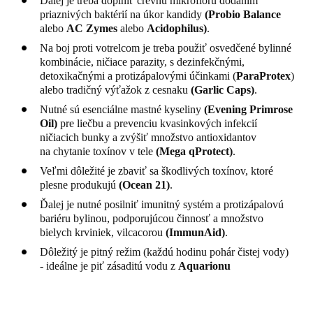
Ďalej je treba doplniť črevnú mikroflóru dodaním
priaznivých baktérií na úkor kandidy
(
Probio Balance
alebo
AC Zymes
alebo
Acidophilus)
.
Na boj proti votrelcom je treba použiť osvedčené bylinné
kombinácie, ničiace parazity, s dezinfekčnými,
detoxikačnými a protizápalovými účinkami (
ParaProtex
)
alebo tradičný výťažok z cesnaku
(
Garlic Caps
)
.
Nutné sú esenciálne mastné kyseliny
(
Evening Primrose
Oil
)
pre liečbu a prevenciu kvasinkových infekcií
ničiacich bunky a zvýšiť množstvo antioxidantov
na chytanie toxínov v tele
(
Mega qProtect)
.
Veľmi dôležité je zbaviť sa škodlivých toxínov, ktoré
plesne produkujú
(
Ocean 21)
.
Ďalej je nutné posilniť imunitný systém a protizápalovú
bariéru bylinou, podporujúcou činnosť a množstvo
bielych krviniek, vilcacorou
(
ImmunAid
)
.
Dôležitý je pitný režim (každú hodinu pohár čistej vody)
- ideálne je piť zásaditú vodu z
Aquarionu