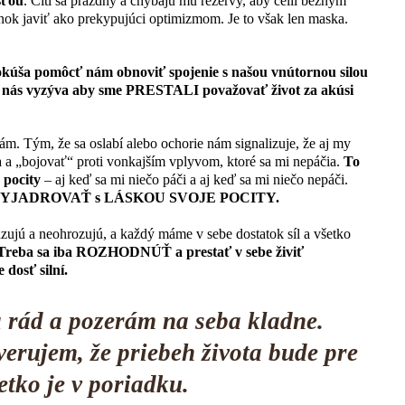
sťou
. Cíti sa prázdny a chýbajú mu rezervy, aby čelil bežným
ok javiť ako prekypujúci optimizmom. Je to však len maska.
 pokúša pomôcť nám obnoviť spojenie s našou vnútornou silou
ina nás vyzýva aby sme PRESTALI považovať život za akúsi
ciám. Tým, že sa oslabí alebo ochorie nám signalizuje, že aj my
a a „bojovať“ proti vonkajším vplyvom, ktoré sa mi nepáčia.
To
 pocity
– aj keď sa mi niečo páči a aj keď sa mi niečo nepáči.
YJADROVAŤ s LÁSKOU SVOJE POCITY.
ujú a neohrozujú, a každý máme v sebe dostatok síl a všetko
Treba sa iba ROZHODNÚŤ a prestať v sebe živiť
sť silní.
rád a pozerám na seba kladne.
erujem, že priebeh života bude pre
etko je v poriadku.