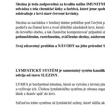
Slezina je teda zodpovedná za kvalitu nášho IMU
odvádza z tela chemické látky a farbivá, ktoré jeme spo
odstraňuje z krvi staré červené krvinky.
Slezina sa nachádza v brušnej dutine približne pod ľavými pľ
podieľa na čistení krvi a tvorí dôležitú zásobáreň krvi, kto
do krvného obehu, a tak čiastočne kompenzovať prípadnú stra
pohmoždenim, roztrhnutím, zväčšením sleziny, nádorom
Svoj zdravotný problém a NÁVODY na jeho prírod
LYMFATICKÝ SYSTÉM
LYMFATICKÝ SYSTÉM je samostatný systém kanálikov, k
odvíja od stavu SLEZINY
.
LYMFA je bezfarebná tekutina, ktorá sa vytvára z krvnej p
a vyživuje ich. Úlohou lymfatického systému je obrana org
látok z tkanív späť do krvi.
Súčasťou tohto systému sú lymfatické uzliny, ktoré slúžia ak