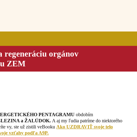
regeneráciu orgánov
vku ZEM
YMFA
NERGETICKÉHO PENTAGRAMU
obdobím
SLEZINA a ŽALÚDOK.
A aj my ľudia patríme do niektorého
íte vy, ste už zistili veBooku
Ako UZDRAVIŤ svoje telo
e vzťahy podľa A9P.