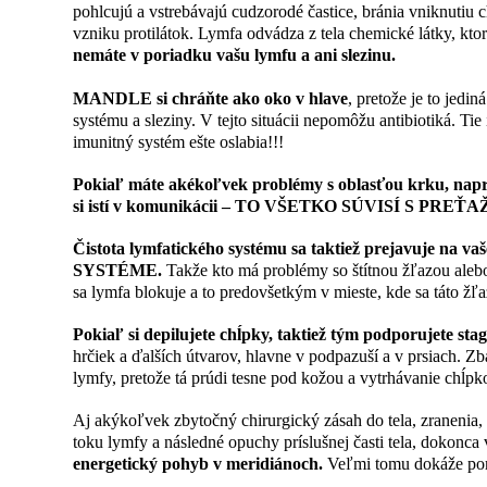
pohlcujú a vstrebávajú cudzorodé častice, bránia vniknuti
vzniku protilátok. Lymfa odvádza z tela chemické látky, ktor
nemáte v poriadku vašu lymfu a ani slezinu.
MANDLE si chráňte ako oko v hlave
, pretože je to jedi
systému a sleziny. V tejto situácii nepomôžu antibiotiká. Tie 
imunitný systém ešte oslabia!!!
Pokiaľ máte akékoľvek problémy s oblasťou krku, naprík
si istí v komunikácii – TO VŠETKO SÚVISÍ S PR
Čistota lymfatického systému sa taktiež prejavuje
SYSTÉME.
Takže kto má problémy so štítnou žľazou alebo
sa lymfa blokuje a to predovšetkým v mieste, kde sa táto žľ
Pokiaľ si depilujete chĺpky, taktiež tým podporujete sta
hrčiek a ďalších útvarov, hlavne v podpazuší a v prsiach. Z
lymfy, pretože tá prúdi tesne pod kožou a vytrhávanie chĺpk
Aj akýkoľvek zbytočný chirurgický zásah do tela, zranenia, 
toku lymfy a následné opuchy príslušnej časti tela, dokonca
energetický pohyb v meridiánoch.
Veľmi tomu dokáže pom