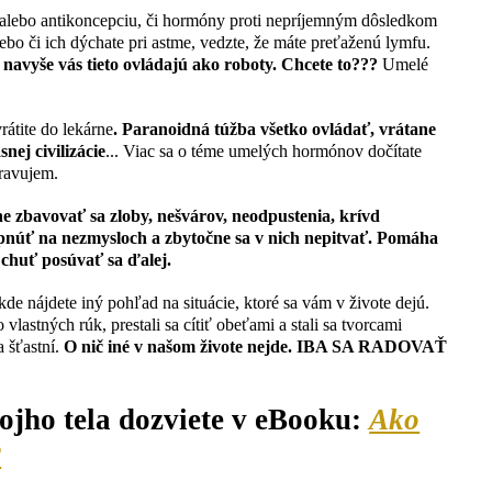
u alebo antikoncepciu, či hormóny proti nepríjemným dôsledkom
bo či ich dýchate pri astme, vedzte, že máte preťaženú lymfu.
vás tieto ovládajú ako roboty. Chcete to???
Umelé
rátite do lekárne
. Paranoidná túžba všetko ovládať, vrátane
nej civilizácie
... Viac sa o téme umelých hormónov dočítate
pravujem.
 zbavovať sa zloby, nešvárov, neodpustenia, krívd
ipnúť na nezmysloch a zbytočne sa v nich nepitvať. Pomáha
a chuť posúvať sa ďalej.
e nájdete iný pohľad na situácie, ktoré sa vám v živote dejú.
lastných rúk, prestali sa cítiť obeťami a stali sa tvorcami
a šťastní.
O nič iné v našom živote nejde. IBA SA RADOVAŤ
ho tela dozviete v eBooku:
Ako
P