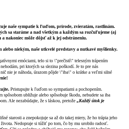
INA
uje naše sympatie k ľuďom, prírode, zvieratám, rastlinám.
kých sa staráme a nad všetkým a každým sa rozčuľujeme (aj
n a nakoniec môže dôjsť až k jej odstráneniu.
 alebo niekým, naše utkvelé predstavy a nutkavé myšlienky.
ívnymi emóciami, telo si to \"prečistí\" telesným trápením
 nehodám, pri ktorých sa slezina poškodí. Je to pre nás
 nič nie je náhoda, úrazom pôjde \"iba\" o krátke a veľmi silné
nie!
ujte.
Pristupujte k ľuďom so sympatiami a pochopením.
 spôsobom ubližuje alebo spôsobuje škodu, nebudete sa iba
bom. Ale nezabúdajte, že s láskou, pretože
„Každý útok je
šné starosti a znepokojuje sa až do takej miery, že ho trápia jeho
 života. Nedopraje si túžiť po tom, čo by mu urobilo radosť.