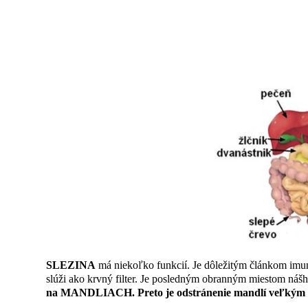
Stručný fyzický popis - SLEZI
SLEZINA
má niekoľko funkcií. Je dôležitým článkom imun
slúži ako krvný filter. Je posledným obranným miestom náš
na MANDLIACH. Preto je odstránenie mandlí veľkým n