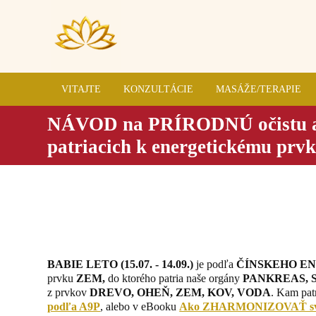
VITAJTE
KONZULTÁCIE
MASÁŽE/TERAPIE
NÁVOD na PRÍRODNÚ očistu a 
patriacich k energetickému pr
SLEZINA + L
BABIE LETO
(15.07. - 14.09.)
je podľa
ČÍNSKEHO E
prvku
ZEM,
do ktorého patria naše orgány
PANKREAS, 
z prvkov
DREVO, OHEŇ, ZEM, KOV, VODA
. Kam patr
podľa A9P
, alebo v eBooku
Ako ZHARMONIZOVAŤ svoj