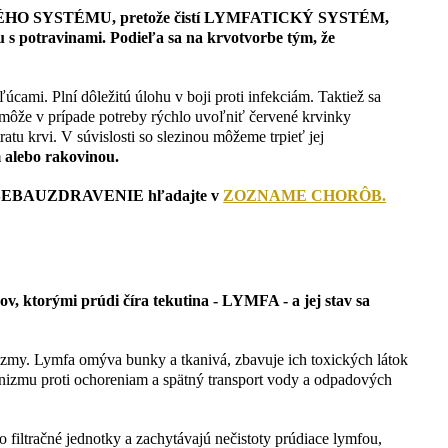
NITNÉHO SYSTÉMU, pretože čistí LYMFATICKÝ SYSTÉM,
lu s potravinami. Podieľa sa na krvotvorbe tým, že
úcami. Plní dôležitú úlohu v boji proti infekciám. Taktiež sa
rá môže v prípade potreby rýchlo uvoľniť červené krvinky
tu krvi. V súvislosti so slezinou môžeme trpieť jej
 alebo rakovinou.
né SEBAUZDRAVENIE hľadajte v
ZOZNAME CHORÔB.
torými prúdi číra tekutina - LYMFA - a jej stav sa
lazmy. Lymfa omýva bunky a tkanivá, zbavuje ich toxických látok
anizmu proti ochoreniam a spätný transport vody a odpadových
o filtračné jednotky a zachytávajú nečistoty prúdiace lymfou,