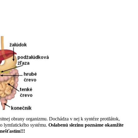
NA
itnej obrany organizmu. Dochádza v nej k syntéze protilátok,
ho lymfatického systému.
Oslabenú slezinu poznáme okamžite
ešťastím!!!