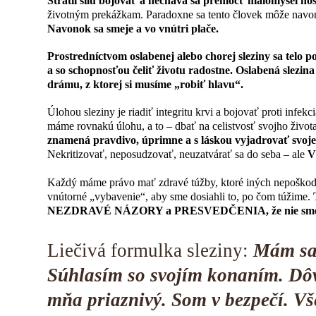
Stratil silu bojovať a necháva sa premôcť malomyseľno
životným prekážkam. Paradoxne sa tento človek môže navon
Navonok sa smeje a vo vnútri plače.
Prostredníctvom oslabenej alebo chorej sleziny sa telo
a so schopnosťou čeliť životu radostne. Oslabená slez
drámu, z ktorej si musíme „robiť hlavu“.
Úlohou sleziny je riadiť integritu krvi a bojovať proti infek
máme rovnakú úlohu, a to – dbať na celistvosť svojho život
znamená pravdivo, úprimne a s láskou vyjadrovať svoje
Nekritizovať, neposudzovať, neuzatvárať sa do seba – ale
V
Každý máme právo mať zdravé túžby, ktoré iných nepoškodz
vnútorné „vybavenie“, aby sme dosiahli to, po čom túžime.
NEZDRAVÉ NÁZORY a PRESVEDČENIA, že nie sme do
Liečivá formulka sleziny:
Mám sa 
Súhlasím so svojím konaním. Dôv
mňa priaznivý. Som v bezpečí. Vš