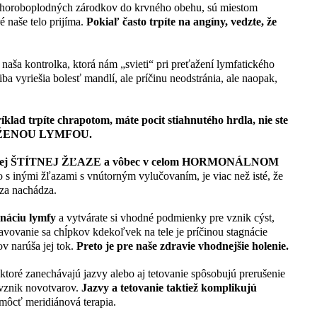
u choroboplodných zárodkov do krvného obehu, sú miestom
é naše telo prijíma.
Pokiaľ často trpíte na angíny, vedzte, že
ná naša kontrolka, ktorá nám „svieti“ pri preťažení lymfatického
iba vyriešia bolesť mandlí, ale príčinu neodstránia, ale naopak,
lad trpíte chrapotom, máte pocit stiahnutého hrdla, nie ste
EŤAŽENOU LYMFOU.
 na vašej ŠTÍTNEJ ŽĽAZE a vôbec v celom HORMONÁLNOM
 s inými žľazami s vnútorným vylučovaním, je viac než isté, že
aza nachádza.
gnáciu lymfy
a vytvárate si vhodné podmienky pre vznik cýst,
bavovanie sa chĺpkov kdekoľvek na tele je príčinou stagnácie
ov narúša jej tok.
Preto je pre naše zdravie vhodnejšie holenie.
ktoré zanechávajú jazvy alebo aj tetovanie spôsobujú prerušenie
 vznik novotvarov.
Jazvy a tetovanie taktiež komplikujú
ôcť meridiánová terapia.