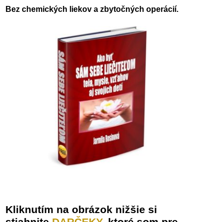
Bez chemických liekov a zbytočných operácií.
Kliknutím na obrázok nižšie si
stiahnite
DARČEKY,
ktoré som pre