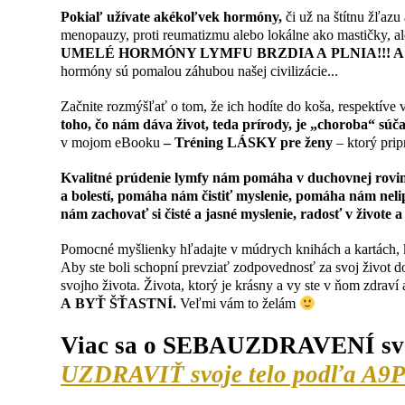
Pokiaľ užívate akékoľvek hormóny,
či už na štítnu žľaz
menopauzy, proti reumatizmu alebo lokálne ako mastičky, ale
UMELÉ HORMÓNY LYMFU BRZDIA A PLNIA!!! A navyše 
hormóny sú pomalou záhubou našej civilizácie...
Začnite rozmýšľať o tom, že ich hodíte do koša, respektíve v
toho, čo nám dáva život, teda prírody, je „choroba“ súčas
v mojom eBooku
– Tréning LÁSKY pre ženy
– ktorý pri
Kvalitné prúdenie lymfy nám pomáha v duchovnej rovine
a bolestí, pomáha nám čistiť myslenie, pomáha nám nel
nám zachovať si čisté a jasné myslenie, radosť v živote 
Pomocné myšlienky hľadajte v múdrych knihách a kartách, kd
Aby ste boli schopní prevziať zodpovednosť za svoj život do v
svojho života. Života, ktorý je krásny a vy ste v ňom zdraví 
A BYŤ ŠŤASTNÍ.
Veľmi vám to želám
Viac sa o SEBAUZDRAVENÍ svoj
UZDRAVIŤ svoje telo podľa A9