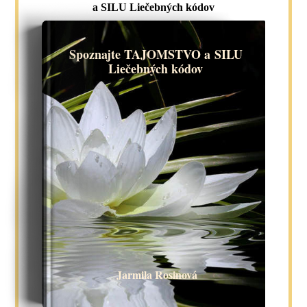
a SILU Liečebných kódov
Spoznajte TAJOMSTVO a SILU
Liečebných kódov
Jarmila Rosinová