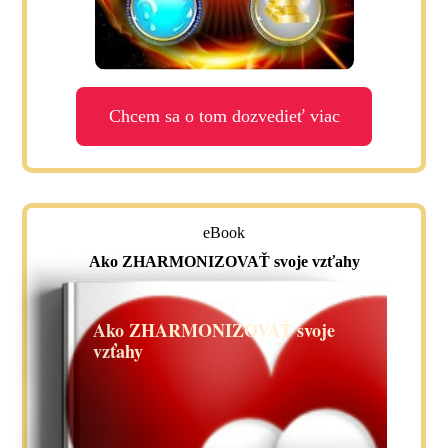
Chcem sa o tom dozvedieť viac
eBook
Ako ZHARMONIZOVAŤ svoje vzťahy
Ako ZHARMONIZOVAŤ svoje
vzťahy