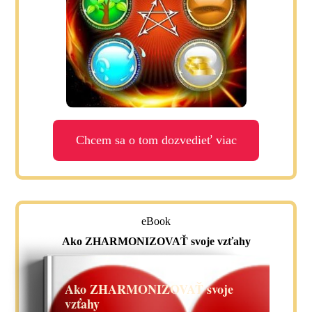
Chcem sa o tom dozvedieť viac
eBook
Ako ZHARMONIZOVAŤ svoje vzťahy
Ako ZHARMONIZOVAŤ svoje
vzťahy