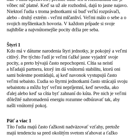
vôbec nič platné. Keď sa už ale rozhodnú, dajú to jasne najavo.
Niektorí ľudia s troma jednotkami sú buď veľkí rozprávači,
alebo - druhý extrém - veľmi mlčanliví. Veľmi málo o sebe a o
svojich myšlienkach hovoria. V každom prípade si svoje
najhlbšie a najvnútornejšie pocity držia pre seba.
Štyri 1
Kdo má v dátume narodenia štyri jednotky, je pokojný a veľmi
citlivý. Pre týchto ľudí je veľmi ťažké jasne vyjadriť svoje
pocity, a preto bývajú často nepochopeni. Cítia sa neistí
a hľadajú partnera, ktorý im dá vnútornú stabilitu, ktorú oni
sami bolestne postrádajú, aj keď navonok vystupujú často
veľmi sebaisto. Ľudia so štyrmi jednotkami často strácajú svoju
sebaistotu a môžu byť veľmi nepríjemní, keď nevedia, ako
ďalej alebo keď sa cítia byť zahnaní do kúta. Pre nich je veľmi
dôležité nahromadenú energiu rozumne odbúravať tak, aby
našli vnútorný pokoj.
Päť a viac 1
Títo ľudia majú často ťažkosti nadväzovať vzťahy, pretože
majú tendenciu sa pred okolitým svetom sťahovat a ťažko