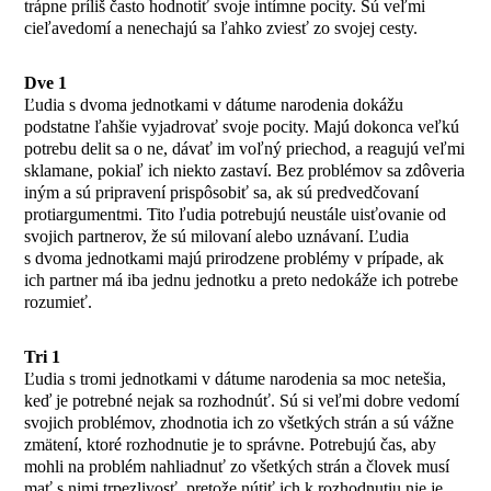
trápne príliš často hodnotiť svoje intímne pocity. Sú veľmi
cieľavedomí a nenechajú sa ľahko zviesť zo svojej cesty.
Dve 1
Ľudia s dvoma jednotkami v dátume narodenia dokážu
podstatne ľahšie vyjadrovať svoje pocity. Majú dokonca veľkú
potrebu delit sa o ne, dávať im voľný priechod, a reagujú veľmi
sklamane, pokiaľ ich niekto zastaví. Bez problémov sa zdôveria
iným a sú pripravení prispôsobiť sa, ak sú predvedčovaní
protiargumentmi. Tito ľudia potrebujú neustále uisťovanie od
svojich partnerov, že sú milovaní alebo uznávaní. Ľudia
s dvoma jednotkami majú prirodzene problémy v prípade, ak
ich partner má iba jednu jednotku a preto nedokáže ich potrebe
rozumieť.
Tri 1
Ľudia s tromi jednotkami v dátume narodenia sa moc netešia,
keď je potrebné nejak sa rozhodnúť. Sú si veľmi dobre vedomí
svojich problémov, zhodnotia ich zo všetkých strán a sú vážne
zmätení, ktoré rozhodnutie je to správne. Potrebujú čas, aby
mohli na problém nahliadnuť zo všetkých strán a človek musí
mať s nimi trpezlivosť, pretože nútiť ich k rozhodnutiu nie je