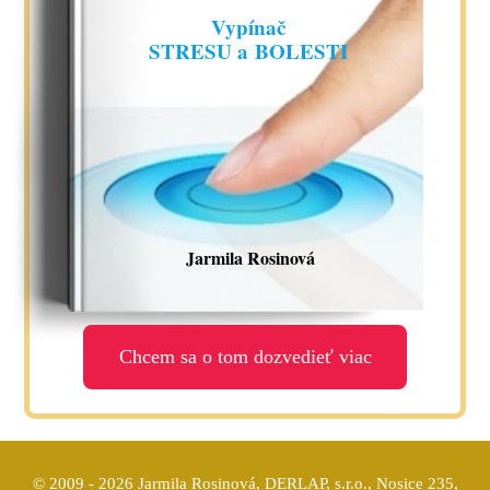
Vypínač
STRESU a BOLESTI
Jarmila Rosinová
Chcem sa o tom dozvedieť viac
© 2009 - 2026 Jarmila Rosinová, DERLAP, s.r.o., Nosice 235,