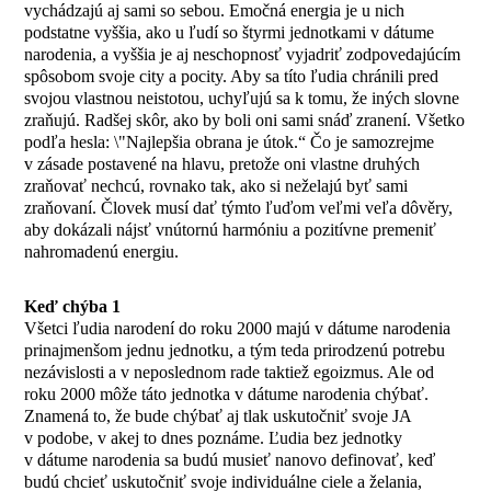
vychádzajú aj sami so sebou. Emočná energia je u nich
podstatne vyššia, ako u ľudí so štyrmi jednotkami v dátume
narodenia, a vyššia je aj neschopnosť vyjadriť zodpovedajúcím
spôsobom svoje city a pocity. Aby sa títo ľudia chránili pred
svojou vlastnou neistotou, uchyľujú sa k tomu, že iných slovne
zraňujú. Radšej skôr, ako by boli oni sami snáď zranení. Všetko
podľa hesla: \"Najlepšia obrana je útok.“ Čo je samozrejme
v zásade postavené na hlavu, pretože oni vlastne druhých
zraňovať nechcú, rovnako tak, ako si neželajú byť sami
zraňovaní. Človek musí dať týmto ľuďom veľmi veľa dôvěry,
aby dokázali nájsť vnútornú harmóniu a pozitívne premeniť
nahromadenú energiu.
Keď chýba 1
Všetci ľudia narodení do roku 2000 majú v dátume narodenia
prinajmenšom jednu jednotku, a tým teda prirodzenú potrebu
nezávislosti a v neposlednom rade taktiež egoizmus. Ale od
roku 2000 môže táto jednotka v dátume narodenia chýbať.
Znamená to, že bude chýbať aj tlak uskutočniť svoje JA
v podobe, v akej to dnes poznáme. Ľudia bez jednotky
v dátume narodenia sa budú musieť nanovo definovať, keď
budú chcieť uskutočniť svoje individuálne ciele a želania,