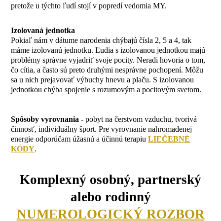
pretože u týchto ľudí stojí v popredí vedomia MY.
Izolovaná jednotka
Pokiaľ nám v dátume narodenia chýbajú čísla 2, 5 a 4, tak
máme izolovanú jednotku. Ľudia s izolovanou jednotkou majú
problémy správne vyjadriť svoje pocity. Neradi hovoria o tom,
čo cítia, a často sú preto druhými nesprávne pochopení. Môžu
sa u nich prejavovať výbuchy hnevu a plaču. S izolovanou
jednotkou chýba spojenie s rozumovým a pocitovým svetom.
Spôsoby vyrovnania -
pobyt na čerstvom vzduchu, tvorivá
činnosť, individuálny šport. Pre vyrovnanie nahromadenej
energie odporúčam úžasnú a účinnú terapiu
LIEČEBNÉ
KÓDY
.
Komplexný osobný, partnerský
alebo rodinný
NUMEROLOGICKÝ ROZBOR