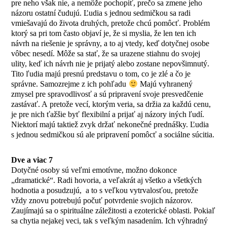
pre neho však nie, a nemôže pochopiť, prečo sa zmene jeho
názoru ostatní čudujú. Ľudia s jednou sedmičkou sa radi
vmiešavajú do života druhých, pretože chcú pomôcť. Problém
ktorý sa pri tom často objaví je, že si myslia, že len ten ich
návrh na riešenie je správny, a to aj vtedy, keď dotyčnej osobe
vôbec nesedí. Môže sa stať, že sa urazene stiahnu do svojej
ulity, keď ich návrh nie je prijatý alebo zostane nepovšimnutý.
Tito ľudia majú presnú predstavu o tom, co je zlé a čo je
správne. Samozrejme z ich pohľadu
Majú vyhranený
zmysel pre spravodlivosť a sú pripravení svoje presvedčenie
zastávať. A pretože vecí, ktorým veria, sa držia za každú cenu,
je pre nich ťažšie byť flexibilní a prijať aj názory iných ľudí.
Niektorí majú taktiež zvyk držať nekonečné prednášky. Ľudia
s jednou sedmičkou sú ale pripravení pomôcť a sociálne súcitia.
Dve a viac 7
Dotyčné osoby sú veľmi emotívne, možno dokonce
„dramatické“. Radi hovoria, a veľakrát aj všetko a všetkých
hodnotia a posudzujú, a to s veľkou vytrvalosťou, pretože
vždy znovu potrebujú počuť potvrdenie svojich názorov.
Zaujímajú sa o spirituálne záležitosti a ezoterické oblasti. Pokiaľ
sa chytia nejakej veci, tak s veľkým nasadením. Ich výhradný