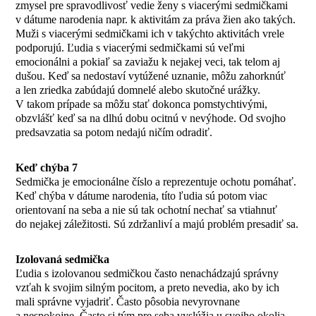
zmysel pre spravodlivosť vedie ženy s viacerými sedmičkami
v dátume narodenia napr. k aktivitám za práva žien ako takých.
Muži s viacerými sedmičkami ich v takýchto aktivitách vrele
podporujú. Ľudia s viacerými sedmičkami sú veľmi
emocionálni a pokiaľ sa zaviažu k nejakej veci, tak telom aj
dušou. Keď sa nedostaví vytúžené uznanie, môžu zahorknúť
a len zriedka zabúdajú domnelé alebo skutočné urážky.
V takom prípade sa môžu stať dokonca pomstychtivými,
obzvlášť keď sa na dlhú dobu ocitnú v nevýhode. Od svojho
predsavzatia sa potom nedajú ničím odradiť.
Keď chýba 7
Sedmička je emocionálne číslo a reprezentuje ochotu pomáhať.
Keď chýba v dátume narodenia, títo ľudia sú potom viac
orientovaní na seba a nie sú tak ochotní nechať sa vtiahnuť
do nejakej záležitosti. Sú zdržanliví a majú problém presadiť sa.
Izolovaná sedmička
Ľudia s izolovanou sedmičkou často nenachádzajú správny
vzťah k svojim silným pocitom, a preto nevedia, ako by ich
mali správne vyjadriť. Často pôsobia nevyrovnane
a nespokojne. Často si tým pre seba vyslúžia u svojho okolia