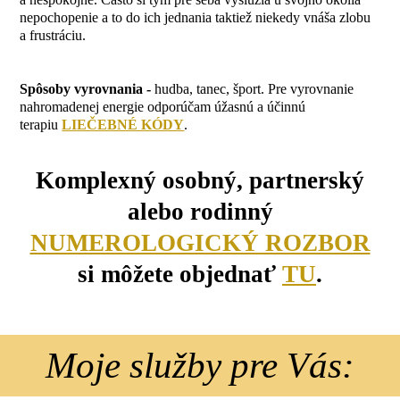
nepochopenie a to do ich jednania taktiež niekedy vnáša zlobu
a frustráciu.
Spôsoby vyrovnania -
hudba, tanec, šport. Pre vyrovnanie
nahromadenej energie odporúčam úžasnú a účinnú
terapiu
LIEČEBNÉ KÓDY
.
Komplexný osobný, partnerský
alebo rodinný
NUMEROLOGICKÝ ROZBOR
si môžete objednať
TU
.
Moje služby pre Vás: