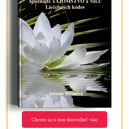
Spoznajte TAJOMSTVO a SILU
Liečebných kódov
Jarmila Rosinová
Chcem sa o tom dozvedieť viac