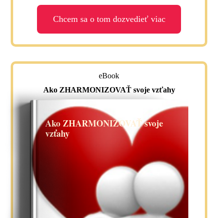
Chcem sa o tom dozvedieť viac
eBook
Ako ZHARMONIZOVAŤ svoje vzťahy
Ako ZHARMONIZOVAŤ svoje
vzťahy