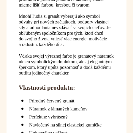
mierne líšiť farbou, kresbou či tvarom.
Mnohí ľudia si granát vyberajú ako symbol
odvahy pri nových začiatkoch, podpory vlastnej
sily a odhodlania nevzdávať sa svojich cieľov. Je
obľúbeným spoločníkom pre tých, ktorí chcú
do svojho života vniesť viac energie, motivácie
a radosti z každého dňa.
Vďaka svojej výraznej farbe je granátový náramok
nielen symbolickým doplnkom, ale aj elegantným
šperkom, ktorý upúta pozornosť a dodá každému
outfitu jedinečný charakter.
Vlastnosti produktu:
Prírodný červený granát
Náramok z lámaných kameňov
Perfektne vybrúsený
Navlečený na silnej elastickej gumičke
Univerzálna veľkosť