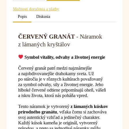
Možnosti doručenia a platby
Popis
Diskusia
ČERVENÝ GRANÁT
- Náramok
z lámaných kryštálov
Symbol vitality, odvahy a životnej energie
Červený granát patrí medzi najznámejšie
a najobdivovanejšie drahokamy sveta. Už
po stáročia je v rôznych kultúrach považovaný
za symbol odvahy, sily a životnej energie. Jeho
hlboké červené odtiene pripomínajú oheň, vášeň
a iskru života, ktorá nás poháňa vpred.
Tento náramok je vytvorený
z lámaných kúskov
prírodného granátu
, vďaka čomu si zachováva
svoj autentický vzhľad a jedinečný charakter.
Každý kúsok kameňa je originál, vytvorený
prírodou, a preto sa jednotlivé náramky môžu