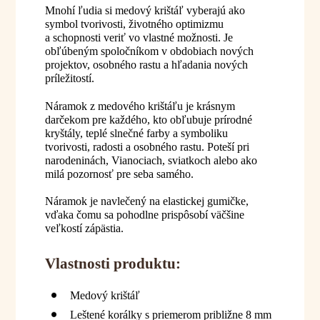
Mnohí ľudia si medový krištáľ vyberajú ako
symbol tvorivosti, životného optimizmu
a schopnosti veriť vo vlastné možnosti. Je
obľúbeným spoločníkom v obdobiach nových
projektov, osobného rastu a hľadania nových
príležitostí.
Náramok z medového krištáľu je krásnym
darčekom pre každého, kto obľubuje prírodné
kryštály, teplé slnečné farby a symboliku
tvorivosti, radosti a osobného rastu. Poteší pri
narodeninách, Vianociach, sviatkoch alebo ako
milá pozornosť pre seba samého.
Náramok je navlečený na elastickej gumičke,
vďaka čomu sa pohodlne prispôsobí väčšine
veľkostí zápästia.
Vlastnosti produktu:
Medový krištáľ
Leštené korálky s priemerom približne 8 mm