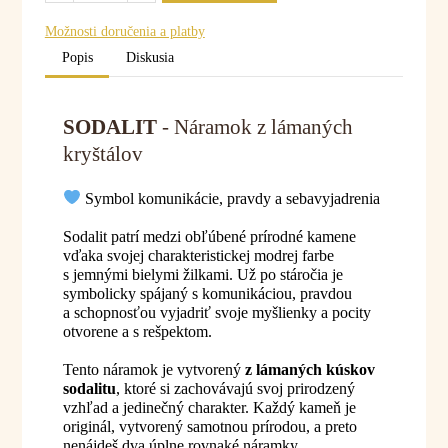
Možnosti doručenia a platby
Popis
Diskusia
SODALIT
- Náramok z lámaných
kryštálov
Symbol komunikácie, pravdy a sebavyjadrenia
Sodalit patrí medzi obľúbené prírodné kamene
vďaka svojej charakteristickej modrej farbe
s jemnými bielymi žilkami. Už po stáročia je
symbolicky spájaný s komunikáciou, pravdou
a schopnosťou vyjadriť svoje myšlienky a pocity
otvorene a s rešpektom.
Tento náramok je vytvorený
z lámaných kúskov
sodalitu
, ktoré si zachovávajú svoj prirodzený
vzhľad a jedinečný charakter. Každý kameň je
originál, vytvorený samotnou prírodou, a preto
nenájdeš dva úplne rovnaké náramky.