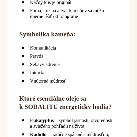
Každý kus je originál
Farba, kresba a tvar kameňov sa môžu
mierne líšiť od fotografie
Symbolika kameňa:
Komunikácia
Pravda
Sebavyjadrenie
Intuícia
Vnútorná múdrosť
Ktoré esenciálne oleje sa
k SODALITU energeticky hodia?
Eukalyptus
– symbol jasnosti, otvorenosti
a sviežeho pohľadu na život.
Kadidlo
– tradične spájané s múdrosťou,