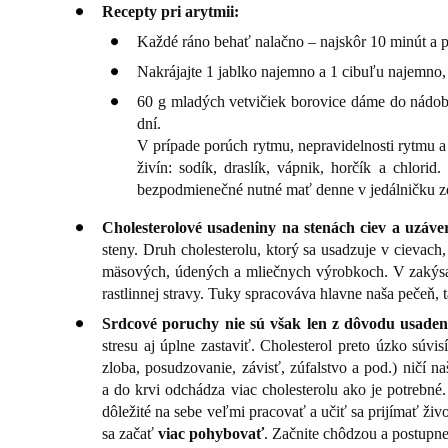
Recepty pri arytmii:
Každé ráno behať nalačno – najskôr 10 minút a p
Nakrájajte 1 jablko najemno a 1 cibuľu najemno, 
60 g mladých vetvičiek borovice dáme do nádob
dní.
V prípade porúch rytmu, nepravidelnosti rytmu a 
živín: sodík, draslík, vápnik, horčík a chlo
bezpodmienečné nutné mať denne v jedálničku ze
Cholesterolové usadeniny na stenách ciev a uzáver
steny. Druh cholesterolu, ktorý sa usadzuje v cievac
mäsových, údených a mliečnych výrobkoch. V zakýsa
rastlinnej stravy. Tuky spracováva hlavne naša pečeň, t
Srdcové poruchy nie sú však len z dôvodu usadení
stresu aj úplne zastaviť. Cholesterol preto úzko súv
zloba, posudzovanie, závisť, zúfalstvo a pod.) ničí 
a do krvi odchádza viac cholesterolu ako je potrebné
dôležité na sebe veľmi pracovať a učiť sa prijímať živ
sa začať
viac pohybovať
. Začnite chôdzou a postupne