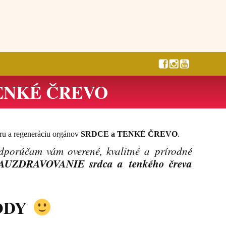
TENKÉ ČREVO
oru a regeneráciu orgánov
SRDCE a TENKÉ ČREVO
.
dporúčam vám overené, kvalitné a prírodné
BAUZDRAVOVANIE srdca a tenkého čreva
RODY