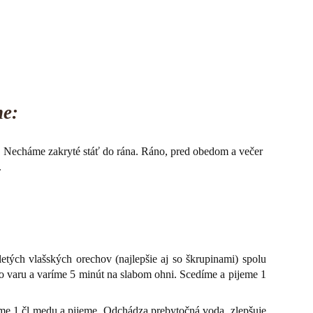
ne:
. Necháme zakryté stáť do rána. Ráno, pred obedom a večer
.
etých vlašských orechov (najlepšie aj so škrupinami) spolu
do varu a varíme 5 minút na slabom ohni. Scedíme a pijeme 1
áme 1 čl medu a pijeme. Odchádza prebytočná voda, zlepšuje