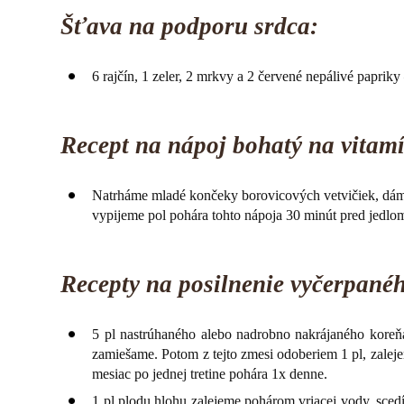
Šťava na podporu srdca:
6 rajčín, 1 zeler, 2 mrkvy a 2 červené nepálivé paprik
Recept na nápoj bohatý na vitam
Natrháme mladé končeky borovicových vetvičiek, dáme
vypijeme pol pohára tohto nápoja 30 minút pred jedlo
Recepty na posilnenie vyčerpanéh
5 pl nastrúhaného alebo nadrobno nakrájaného koreňa 
zamiešame. Potom z tejto zmesi odoberiem 1 pl, zalej
mesiac po jednej tretine pohára 1x denne.
1 pl plodu hlohu zalejeme pohárom vriacej vody, sce