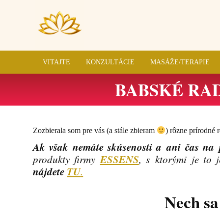
VITAJTE
KONZULTÁCIE
MASÁŽE/TERAPIE
BABSKÉ RAD
Zozbierala som pre vás (a stále zbieram
) rôzne prírodné 
Ak však nemáte skúsenosti a ani čas na 
ESSENS
produkty firmy
, s ktorými je to 
nájdete
TU
.
Nech s