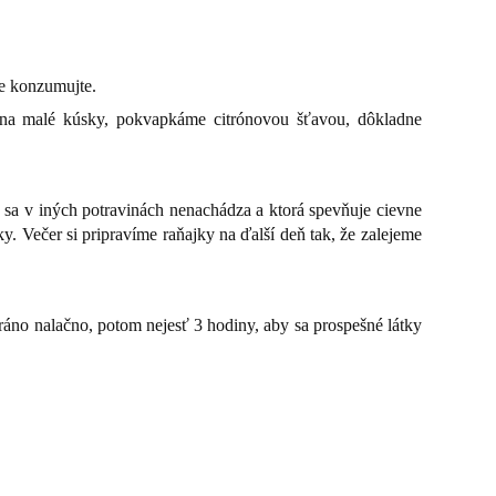
ne konzumujte.
le na malé kúsky, pokvapkáme citrónovou šťavou, dôkladne
 sa v iných potravinách nenachádza a ktorá spevňuje cievne
y. Večer si pripravíme raňajky na ďalší deň tak, že zalejeme
 ráno nalačno, potom nejesť 3 hodiny, aby sa prospešné látky