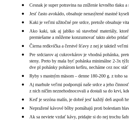
Cesnak je super potravina na zníženie krvného tlaku a
Jesť často avokádo, obsahuje nenasýtené mastné kysel
Kaki je veľmi užitočné pre srdce, pretože obsahuje vi
Ako kaki, tak aj jablko sú stavebné materiály, kto
premiešame a môžeme konzumovať takto alebo pridať 
Čierna redkvička a čerstvé šťavy z nej je taktiež veľmi
Pre srdciarov aj cukrovkárov je vhodná pohánka, pret
steny. Preto by mala byť pohánka minimálne 2-3x týžde
dve pl pohánky pohárom kefíru, necháme cez noc stáť
Ryby s mastným mäsom – denne 180-200 g. z toho sa nep
Aj marhule veľmi podporujú naše srdce a jeho činnosť.
z nich ničím neznehodnocovali a dostali sa do krvi, k
Keď je sezóna malín, je dobré jesť každý deň aspoň hrs
Nepražené kávové bôby pomáhajú proti bolestiam hlav
Ak sa neviete vzdať kávy, pridajte si do nej trochu šaf