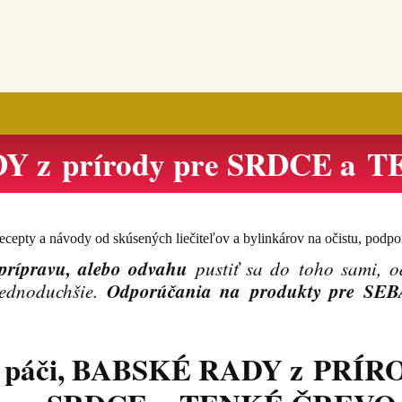
Y z prírody pre SRDCE a 
recepty a návody od skúsených liečiteľov a bylinkárov na očistu, podp
prípravu, alebo odvahu
pustiť sa do toho sami, o
Odporúčania na produkty pre SE
jednoduchšie.
a páči, BABSKÉ RADY z PRÍ