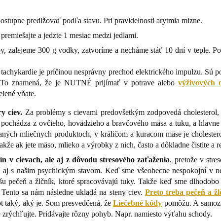
ostupne predlžovať podľa stavu. Pri pravidelnosti arytmia mizne.
premiešajte a jedzte 1 mesiac medzi jedlami.
y, zalejeme 300 g vodky, zatvoríme a necháme stáť 10 dní v teple. 
tachykardie je príčinou nesprávny prechod elektrického impulzu. Sú pot
rid. To znamená, že je NUTNÉ prijímať v potrave alebo
výživových 
lené vňate.
y ciev.
Za problémy s cievami predovšetkým zodpovedá cholesterol, 
h, pochádza z ovčieho, hovädzieho a bravčového mäsa a tuku, a hlavne
ných mliečnych produktoch, v králičom a kuracom mäse je cholester
akže ak jete mäso, mlieko a výrobky z nich, často a dôkladne čistite a 
n v cievach, ale aj z dôvodu stresového zaťaženia
, pretože v stre
isí aj s našim psychickým stavom. Keď sme všeobecne nespokojní v nej
našu pečeň a žlčník, ktoré spracovávajú tuky. Takže keď sme dlhodobo 
. Tento sa nám následne ukladá na steny ciev.
Preto treba pečeň a žl
ot taký, aký je. Som presvedčená, že
Liečebné kódy
pomôžu. A samozr
 zrýchľujte. Pridávajte rôzny pohyb. Napr. namiesto výťahu schody.