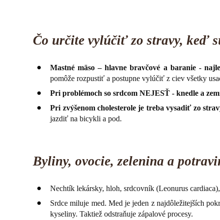
Čo určite vylúčiť zo stravy, keď
Mastné mäso – hlavne bravčové a baranie - najle
pomôže rozpustiť a postupne vylúčiť z ciev všetky usa
Pri problémoch so srdcom NEJESŤ - knedle a zem
Pri zvýšenom cholesterole je treba vysadiť zo stra
jazdiť na bicykli a pod.
Byliny, ovocie, zelenina a potra
Nechtík lekársky, hloh, srdcovník (Leonurus cardiaca), 
Srdce miluje med. Med je jeden z najdôležitejších pok
kyseliny. Taktiež odstraňuje zápalové procesy.