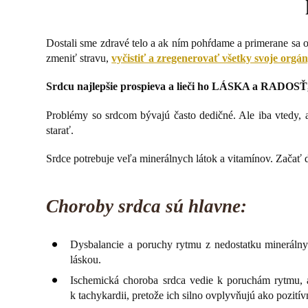
Dostali sme zdravé telo a ak ním pohŕdame a primerane sa 
zmeniť stravu,
vyčistiť a zregenerovať všetky svoje orgá
Srdcu najlepšie prospieva a lieči ho LÁSKA a RADOSŤ
Problémy so srdcom bývajú často dedičné. Ale iba vtedy, 
starať.
Srdce potrebuje veľa minerálnych látok a vitamínov. Začať d
Choroby srdca sú hlavne:
Dysbalancie a poruchy rytmu z nedostatku minerálnyc
láskou.
Ischemická choroba srdca vedie k poruchám rytmu, ak
k tachykardii, pretože ich silno ovplyvňujú ako pozití