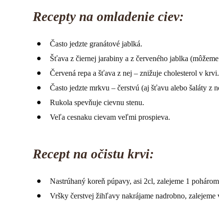
Recepty na omladenie ciev:
Často jedzte granátové jablká.
Šťava z čiernej jarabiny a z červeného jablka (môžeme
Červená repa a šťava z nej – znižuje cholesterol v krvi
Často jedzte mrkvu – čerstvú (aj šťavu alebo šaláty z ne
Rukola spevňuje cievnu stenu.
Veľa cesnaku cievam veľmi prospieva.
Recept na očistu krvi:
Nastrúhaný koreň púpavy, asi 2cl, zalejeme 1 pohárom
Vršky čerstvej žihľavy nakrájame nadrobno, zalejeme