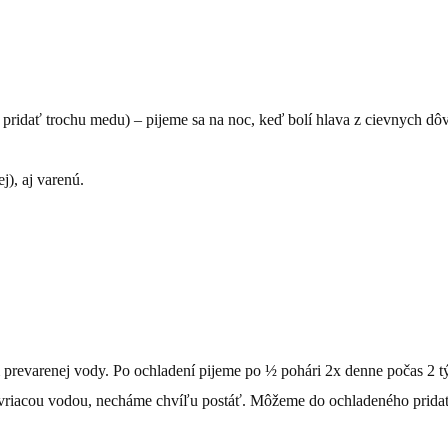
 pridať trochu medu) – pijeme sa na noc, keď bolí hlava z cievnych dô
.
j), aj varenú.
 prevarenej vody. Po ochladení pijeme po ½ pohári 2x denne počas 2 t
 vriacou vodou, necháme chvíľu postáť. Môžeme do ochladeného prida