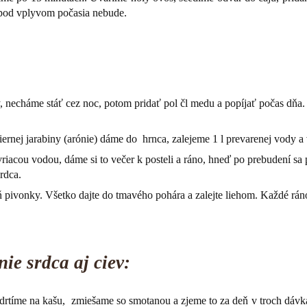
i pod vplyvom počasia nebude.
dy, necháme stáť cez noc, potom pridať pol čl medu a popíjať počas dňa.
ernej jarabiny (arónie) dáme do hrnca, zalejeme 1 l prevarenej vody 
iacou vodou, dáme si to večer k posteli a ráno, hneď po prebudení sa 
rdca.
ň pivonky. Všetko dajte do tmavého pohára a zalejte liehom. Každé ráno 
ie srdca aj ciev:
drtíme na kašu, zmiešame so smotanou a zjeme to za deň v troch dávk