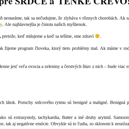
pre SRDCE a TENKÉ ČREVO
oň nestaráme, tak sa nečudujme, že zlyháva v rôznych chorobách. Ak sa
ny
. Ale najhlavnejšia je čistota našich myšlienok.
,
pretože, keď milujeme a keď sa tešíme, sme zdraví
.
ak žijeme program človeka, ktorý tieto problémy mal. Ak máme v rod
enne jesť veľa ovocia a zeleniny a čerstvých štiav z nich – bude viac 
h látok. Poruchy srdcového rytmu sú benigné a maligné. Benigná por
o sú extrasystoly, tachykardia, flutter a iné druhy arytmií. Samozr
vne, tak aj negatívne emócie. Obvykle sú to ľudia, so sklonom k neuróz