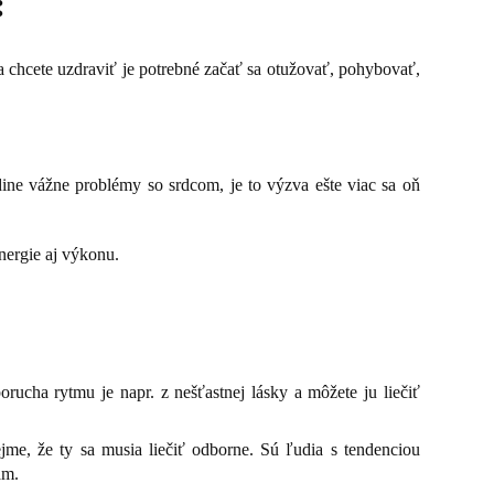
:
 chcete uzdraviť je potrebné začať sa otužovať, pohybovať,
ine vážne problémy so srdcom, je to výzva ešte viac sa oň
energie aj výkonu.
ucha rytmu je napr. z nešťastnej lásky a môžete ju liečiť
ejme, že ty sa musia liečiť odborne. Sú ľudia s tendenciou
am.