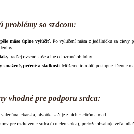
 sú problémy so srdcom:
pšie mäso úplne vylúčiť.
Po vylúčení mäsa z jedálničku sa cievy p
deniny.
iaky
, radšej ovsené kaše a iné celozrnné obilniny.
vy smažené, pečené a sladkosti
. Môžeme to robiť postupne. Denne ma
viny vhodné pre podporu srdca:
valeriána lekárska, pivoňka – čaje z nich + citrón a med.
rmov pre ozdravenie srdca (a nielen srdca), pretože obsahuje veľa mlie