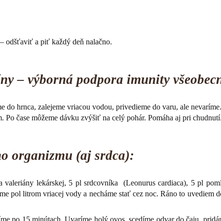
y – odšťaviť a piť každý deň nalačno.
íny – výborná podpora imunity všeobec
 do hrnca, zalejeme vriacou vodou, privedieme do varu, ale nevaríme
m. Po čase môžeme dávku zvýšiť na celý pohár. Pomáha aj pri chudnutí
o organizmu (aj srdca):
valeriány lekárskej, 5 pl srdcovníka (Leonurus cardiaca), 5 pl poml
eme pol litrom vriacej vody a necháme stať cez noc. Ráno to uvediem 
díme po 15 minútach. Uvaríme holý ovos, scedíme odvar do čaju, prid