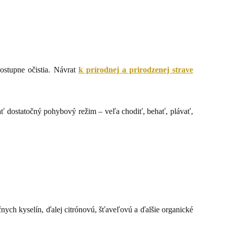
ostupne očistia. Návrat
k prírodnej a prirodzenej strave
ť dostatočný pohybový režim – veľa chodiť, behať, plávať,
čnych kyselín, ďalej citrónovú, šťaveľovú a ďalšie organické