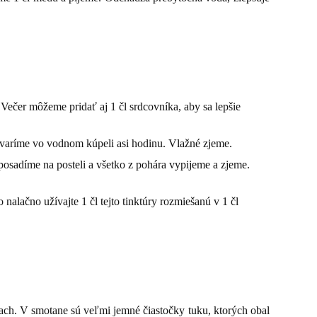
 Večer môžeme pridať aj 1 čl srdcovníka, aby sa lepšie
a varíme vo vodnom kúpeli asi hodinu. Vlažné zjeme.
posadíme na posteli a všetko z pohára vypijeme a zjeme.
nalačno užívajte 1 čl tejto tinktúry rozmiešanú v 1 čl
ach. V smotane sú veľmi jemné čiastočky tuku, ktorých obal