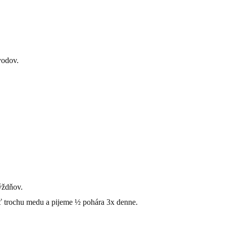
vodov.
ýždňov.
ť trochu medu a pijeme ½ pohára 3x denne.