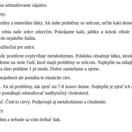
 na odstraňovanie zápalov.
iny.
tamíny a minerálne látky. Ak máte problémy so srdcom, určite kaki den
ré robia naše srdce zdravým. Pokrájame kaki, jablko a kúsok cibu
do nejakého šalátu.
 užitočná pre srdce.
ože pozitívne ovplyvňuje metabolizmus. Pohánka obsahuje látku, ktorá
nne na stole ľudí, ktorí majú problémy so srdcom. Najlepšie na raňajk
 a ráno pridáme 1 pl medu. Dobre zamiešame a zjeme.
riberá ale pomáha to elasticite ciev.
 Ak sú problémy, tak zjesť asi 7-8 kusov denne. Najlepšie je zjesť ich
de pomáhajú odstraňovať nadbytočný cholesterol.
ť. Čistí to cievy. Podporujú aj metabolizmus a chudnutie.
y.
ránu a nebude sa vám dvíhať tlak.