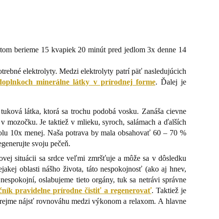
Potom berieme 15 kvapiek 20 minút pred jedlom 3x denne 14
rebné elektrolyty. Medzi elektrolyty patrí päť nasledujúcich
doplnkoch minerálne látky v prírodnej forme
. Ďalej je
tuková látka, ktorá sa trochu podobá vosku. Zanáša cievne
 v mozočku. Je taktiež v mlieku, syroch, salámach a ďalších
olu 10x menej. Naša potrava by mala obsahovať 60 – 70 %
regenerujte svoju pečeň.
sovej situácii sa srdce veľmi zmršťuje a môže sa v dôsledku
akej oblasti nášho života, táto nespokojnosť (ako aj hnev,
nespokojní, oslabujeme tieto orgány, tuk sa netrávi správne
čník pravidelne prírodne čistiť a regenerovať
. Taktiež je
ejme nájsť rovnováhu medzi výkonom a relaxom. A hlavne