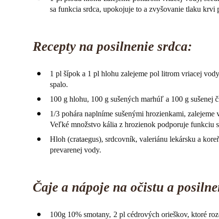
sa funkcia srdca, upokojuje to a zvyšovanie tlaku krv
Recepty na posilnenie srdca:
1 pl šípok a 1 pl hlohu zalejeme pol litrom vriacej vo
spalo.
100 g hlohu, 100 g sušených marhúľ a 100 g sušenej či
1/3 pohára naplníme sušenými hrozienkami, zalejeme vr
Veľké množstvo kália z hrozienok podporuje funkciu s
Hloh (crataegus), srdcovník, valeriánu lekársku a kore
prevarenej vody.
Čaje a nápoje na očistu a posilnen
100g 10% smotany, 2 pl cédrových orieškov, ktoré roz