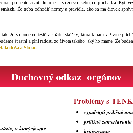
ybrali pre tento život úlohu tešiť sa zo všetkého, čo prichádza.
Byť ve
 smiech.
Že treba odhodiť normy a pravidlá, ako sa má človek správne
tak, že sa budeme tešiť z každej skúšky, ktorá k nám v živote pri
 budeme šťastní a plní radosti zo života takého, aký ho máme. Že bude
Malá duša a Slnko.
Duchovný odkaz orgánov
Problémy s TE
vyjadrujú prílišné an
prílišné zameriavanie 
ituácie, v ktorých sme
kritizovanie