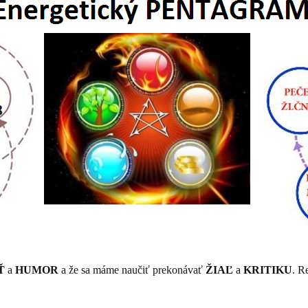
Ť
a
HUMOR
a že sa máme naučiť prekonávať
ŽIAĽ
a
KRITIKU
. R