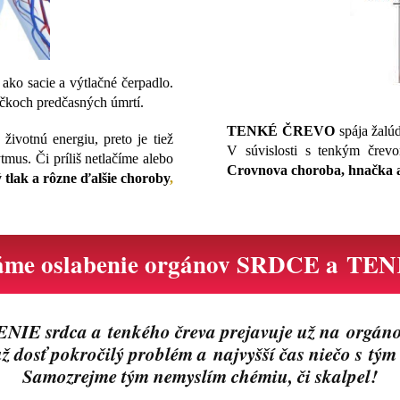
ko sacie a výtlačné čerpadlo.
íčkoch predčasných úmrtí.
TENKÉ ČREVO
spája žalúd
životnú energiu, preto je tiež
V súvislosti s tenkým črev
mus. Či príliš netlačíme alebo
Crovnova choroba, hnačka a
 tlak a rôzne ďalšie choroby
,
náme oslabenie orgánov SRDCE a T
IE srdca a tenkého čreva prejavuje už na orgán
už dosť pokročilý problém a najvyšší čas niečo s tým
Samozrejme tým nemyslím chémiu, či skalpel!