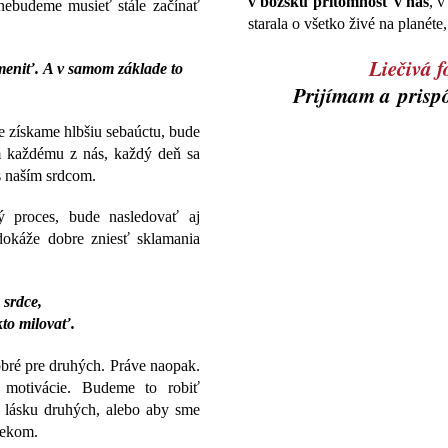
v božskú prítomnosť v nás
, v
nebudeme musieť stále začínať
starala o všetko živé na planét
Liečivá
zmeniť. A v samom základe to
Prijímam a prisp
 získame hlbšiu sebaúctu, bude
m každému z nás, každý deň sa
s naším srdcom.
ý proces, bude nasledovať aj
dokáže dobre zniesť sklamania
srdce,
kto milovať.
bré pre druhých. Práve naopak.
 motivácie. Budeme to robiť
i lásku druhých, alebo aby sme
vekom.