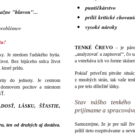
puntičkárstvo
važne "hlavou"...
príliš kritické chovani
vysoké nároky
 problémov
ta!
TENKÉ ČREVO
– je páro
„analyzovať a zapisovať“, čo s
ky. Je stredom ľudského bytia.
a vstrebáva ich vo forme skúsen
ivot. Bez bijúceho srdca život
, ktoré prídu.
Pokiaľ priveľmi pitváte situác
z mnohých strán, tak vaše ten
rity do jednoty. Je centrom
a pre telo dôležité látky.
e domovom pocitov a miestom
SŤ.
Stav nášho tenkého 
– RADOSŤ, LÁSKU, ŠŤASTIE,
prijímame a spracováva
Samozrejme, že je pre náš živ
ra, ten od druhých aj dostáva.
príliš tieto rozpitvávame a ne