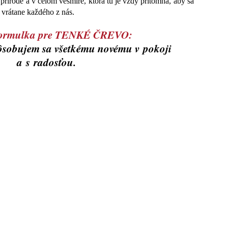
 prírode a v celom vesmíre, ktorá tu je vždy prítomná, aby sa
e, vrátane každého z nás.
 formulka pre TENKÉ ČREVO:
ôsobujem sa všetkému novému v pokoji
a s radosťou.