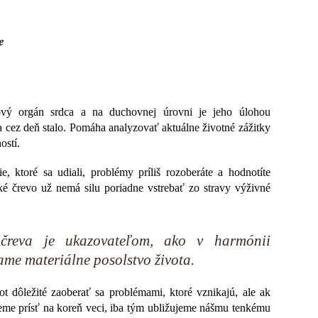
e
vý orgán srdca a na duchovnej úrovni je jeho úlohou
a cez deň stalo. Pomáha analyzovať aktuálne životné zážitky
ostí.
ie, ktoré sa udiali, problémy príliš rozoberáte a hodnotíte
ké črevo už nemá silu poriadne vstrebať zo stravy výživné
čreva je ukazovateľom, ako v harmónii
me materiálne posolstvo života.
ot dôležité zaoberať sa problémami, ktoré vznikajú, ale ak
vieme prísť na koreň veci, iba tým ubližujeme nášmu tenkému