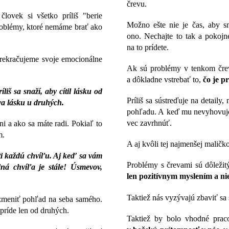
črevu.
lovek si všetko príliš "berie
Možno ešte nie je čas, aby s
 problémy, ktoré nemáme brať ako
ono. Nechajte to tak a pokojn
na to prídete.
rekračujeme svoje emocionálne
Ak sú problémy v tenkom črev
a dôkladne vstrebať to,
čo je p
liš sa snaží, aby cítil lásku od
Príliš sa sústreďuje na detaily
va lásku u druhých.
pohľadu. A keď mu nevyhovuje t
vec zavrhnúť.
ni a ako sa máte radi. Pokiaľ to
m.
A aj kvôli tej najmenšej maličko
eti každú chvíľu. Aj keď sa vám
Problémy s črevami sú dôleži
ná chvíľa je stále! Úsmevov,
len pozitívnym myslením a n
Taktiež nás vyzývajú zbaviť sa
zmeniť pohľad na seba samého.
 príde len od druhých.
Taktiež by bolo vhodné prac