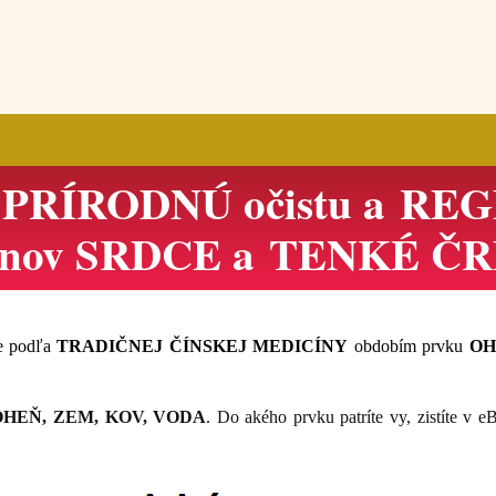
 PRÍRODNÚ očistu a RE
ánov SRDCE a TENKÉ Č
je podľa
TRADIČNEJ ČÍNSKEJ MEDICÍNY
obdobím prvku
OH
OHEŇ, ZEM, KOV, VODA
. Do akého prvku patríte vy, zistíte v 