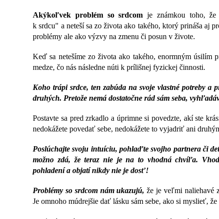
Akýkoľvek problém so srdcom
je známkou toho, že č
k srdcu" a neteší sa zo života ako takého, ktorý prináša aj
problémy ale ako výzvy na zmenu či posun v živote.
Keď sa netešíme zo života ako takého, enormným úsilím p
medze, čo nás následne núti k prílišnej fyzickej činnosti.
Koho trápi srdce, ten zabúda na svoje vlastné potreby a prí
druhých. Pretože nemá dostatočne rád sám seba, vyhľadá
Postavte sa pred zrkadlo a úprimne si povedzte, akí ste krás
nedokážete povedať sebe, nedokážete to vyjadriť ani druhý
Poslúchajte svoju intuíciu, pohlaďte svojho partnera či d
možno zdá, že teraz nie je na to vhodná chvíľa. Vhod
pohladení a objatí nikdy nie je dosť!
Problémy so srdcom nám ukazujú,
že je veľmi naliehavé 
Je omnoho múdrejšie dať lásku sám sebe, ako si myslieť, že