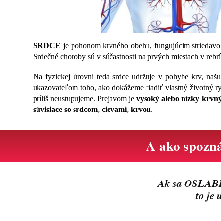
SRDCE
je pohonom krvného obehu, fungujúcim striedavo a
Srdečné choroby sú v súčastnosti na prvých miestach v rebr
Na fyzickej úrovni teda srdce udržuje v pohybe krv, našu 
ukazovateľom toho, ako dokážeme riadiť vlastný životný ryt
príliš neustupujeme. Prejavom je
vysoký alebo nízky krvný
súvisiace so srdcom, cievami, krvou
.
A ako spoz
Ak sa OSLABEN
to je 