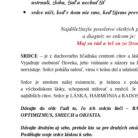
ustrnuli, zloba, žiaľ a nechuť žiť
srdce niči, keď v ňom nie sme, keď žijeme pre
Najdôležitejše posolstvo všetkých
a diagnóz so srdcom je:
Maj sa rád a teš sa zo živo
SRDCE
– je z duchovného hľadiska centrom citov a lás
Vyjadruje osobnosť človeka, jeho vnímanie a názory na ž
neexistuje. Srdce poháňa radosť, viera v krásu dní a udalostí
Srdce je stredom našej existencie, je bránou z pola
a východiskom lásky, schopnosti milovať a emócií. J
najhlbších citov. Srdce je LÁSKA, HARMÓNIA a RADO
Dávajte do sŕdc ľudí to, čo ich srdcia lieči 
OPTIMIZMUS, SMIECH a OBJATIA.
Dávajte druhým aj sebe, pretože kto sa pre druhých otvá
Posilňujte svoje srdce láskou k sebe.