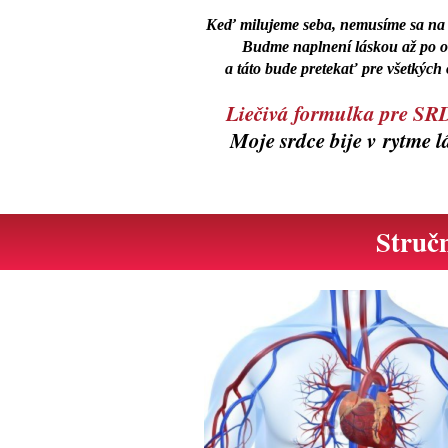
Keď milujeme seba, nemusíme sa na 
Budme naplnení láskou až po o
a táto bude pretekať pre všetkých
Liečivá formulka pre S
Moje srdce bije v rytme l
Struč