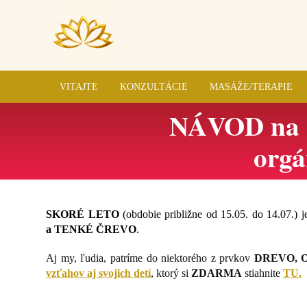
VITAJTE
KONZULTÁCIE
MASÁŽE/TERAPIE
NÁVOD na
org
SKORÉ LETO
(obdobie približne od 15.05. do 14.07.) 
a TENKÉ ČREVO
.
Aj my, ľudia, patríme do niektorého z prvkov
DREVO, 
vzťahov aj svojich detí
, ktorý si
ZDARMA
stiahnite
TU.