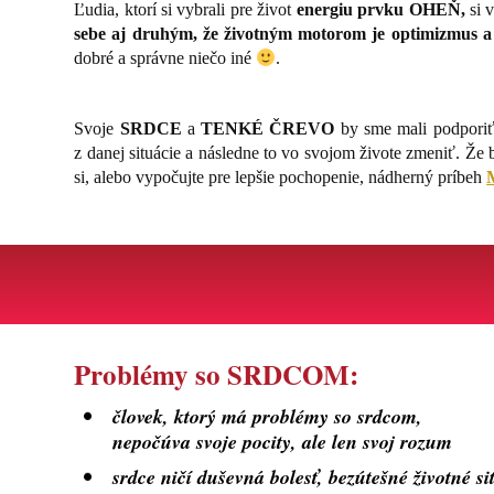
Ľudia, ktorí si vybrali pre život
energiu prvku
OHEŇ,
si v
sebe aj druhým, že životným motorom je optimizmus a
dobré a správne niečo iné
.
Svoje
SRDCE
a
TENKÉ ČREVO
by sme mali podporiť 
z danej situácie a následne to vo svojom živote zmeniť. Že
si, alebo vypočujte pre lepšie pochopenie, nádherný príbeh
Problémy so SRDCOM:
človek, ktorý má problémy so srdcom,
nepočúva svoje pocity, ale len svoj rozum
srdce ničí duševná bolesť, bezútešné životné s