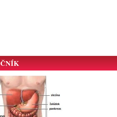
ŽLČNÍK