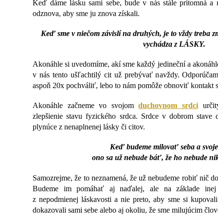
Keď dáme lásku sami sebe, bude v nás stále prítomná a 
odznova, aby sme ju znova získali.
Keď sme v niečom závislí na druhých, je to vždy treba 
vychádza z LÁSKY.
Akonáhle si uvedomíme, akí sme každý jedineční a akonáhle
v nás tento ušľachtilý cit už prebývať navždy. Odporúča
aspoň 20x pochváliť, lebo to nám pomôže obnoviť kontakt 
Akonáhle začneme vo svojom
duchovnom srdci
určit
zlepšienie stavu fyzického srdca. Srdce v dobrom stave 
plynúce z nenaplnenej lásky či citov.
Keď budeme milovať seba a svoje 
ono sa už nebude báť, že ho nebude ni
Samozrejme, že to neznamená, že už nebudeme robiť nič do
Budeme im pomáhať aj naďalej, ale na základe inej
z nepodmienej láskavosti a nie preto, aby sme si kupoval
dokazovali sami sebe alebo aj okoliu, že sme milujúcim člo