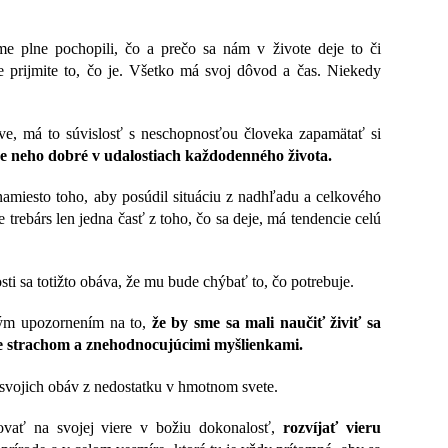
me plne pochopili, čo a prečo sa nám v živote deje to či
e prijmite to, čo je. Všetko má svoj dôvod a čas. Niekedy
e, má to súvislosť s neschopnosťou človeka zapamätať si
re neho dobré v udalostiach každodenného života.
, namiesto toho, aby posúdil situáciu z nadhľadu a celkového
rebárs len jedna časť z toho, čo sa deje, má tendencie celú
sti sa totižto obáva, že mu bude chýbať to, čo potrebuje.
tým upozornením na to,
že by sme sa mali naučiť živiť sa
ie strachom a znehodnocujúcimi myšlienkami.
 svojich obáv z nedostatku v hmotnom svete.
ovať na svojej viere v božiu dokonalosť,
rozvíjať vieru