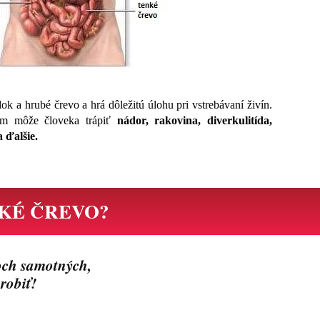
ok a hrubé črevo a hrá dôležitú úlohu pri vstrebávaní živín.
om môže človeka trápiť
nádor, rakovina, diverkulitída,
 ďalšie.
ENKÉ ČREVO?
och samotných,
 robiť!