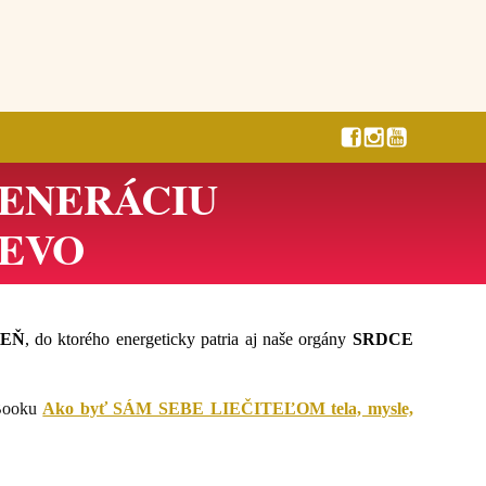
GENERÁCIU
REVO
EŇ
, do ktorého energeticky patria aj naše orgány
SRDCE
eBooku
Ako byť SÁM SEBE LIEČITEĽOM tela, mysle,