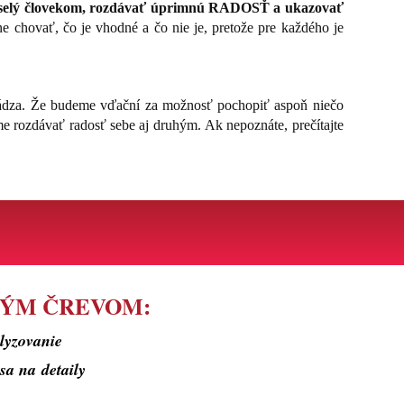
selý človekom, rozdávať úprimnú RADOSŤ a ukazovať
 chovať, čo je vhodné a čo nie je, pretože pre každého je
chádza. Že budeme vďační za možnosť pochopiť aspoň niečo
me rozdávať radosť sebe aj druhým. Ak nepoznáte, prečítajte
NKÝM ČREVOM:
alyzovanie
sa na detaily