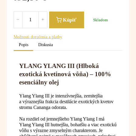
Kúpiť
Skladom
Možnosti doručenia a platby
Popis
Diskusia
YLANG YLANG III (Hlboká
exotická kvetinová vôňa) – 100%
esenciálny olej
Ylang Ylang III je intenzívnejšia, zemitejšia
a výraznejšia frakcia destilácie exotických kvetov
stromu Cananga odorata.
Na rozdiel od jemnejšieho Ylang Ylang I má
Ylang Ylang III hutnejšiu, bohatšiu a viac exotickú
vôňu s výrazne zmyselným charakterom. Je