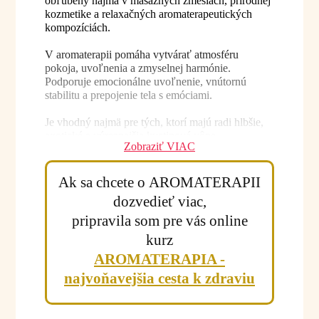
obľúbený najmä v masážnych zmesiach, prírodnej
kozmetike a relaxačných aromaterapeutických
kompozíciách.
V aromaterapii pomáha vytvárať atmosféru
pokoja, uvoľnenia a zmyselnej harmónie.
Podporuje emocionálne uvoľnenie, vnútornú
stabilitu a prepojenie tela s emóciami.
Je vhodný najmä pre tých, ktorí majú radi hlbšie,
exotické a výraznejšie kvetinové vône.
Zobraziť VIAC
Účinky a benefity:
Ak sa chcete o AROMATERAPII
dozvedieť viac,
• podporuje relaxáciu a psychickú pohodu
• harmonizuje emócie
pripravila som pre vás online
• pomáha pri strese a napätí
kurz
• podporuje pocit pokoja a zmyselnosti
AROMATERAPIA -
• vhodný pri emocionálnom vyčerpaní
• podporuje ženskú energiu a sebavedomie
najvoňavejšia cesta k zdraviu
• vhodný do masážnych a relaxačných zmesí
• pomáha vytvárať harmonickú atmosféru
• podporuje meditáciu a vnútorné stíšenie