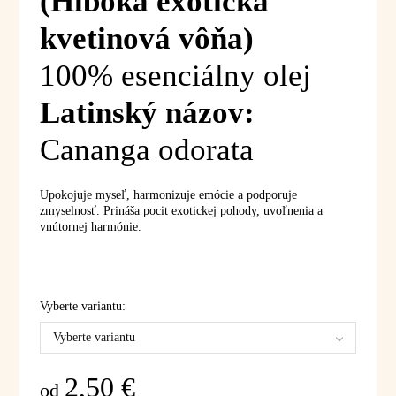
(Hlboká exotická
kvetinová vôňa)
100% esenciálny olej
Latinský názov:
Cananga odorata
Upokojuje myseľ, harmonizuje emócie a podporuje
zmyselnosť. Prináša pocit exotickej pohody, uvoľnenia a
vnútornej harmónie.
Vyberte variantu:
Vyberte variantu
2,50
€
od