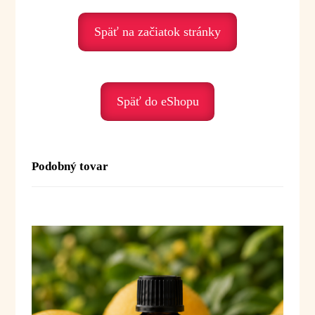
• vhodný do parfumových a kozmetických zmesí
Späť na začiatok stránky
Emocionálna rovina:
Ylang Ylang III je olej zmyselnosti, uvoľnenia
a emocionálneho pokoja. Pomáha najmä v období
stresu, napätia alebo pri potrebe spomalenia
Späť do eShopu
a návratu k vlastnému telu a emóciám.
Podporuje nás, keď prežívame:
• stres – harmonizuje
Podobný tovar
• vnútorné napätie – pomáha uvoľniť tlak
• emocionálnu únavu – prináša jemnosť a pokoj
• nepokoj – uzemňuje a stabilizuje
• smútok – podporuje ľahkosť a radosť
Duchovné posolstvo:
Ylang Ylang III je olej zmyselnosti, prijatia
a hlbokého vnútorného pokoja. Pomáha nám
uvoľniť kontrolu, spojiť sa so svojimi emóciami
a dovoliť si viac jemnosti a radosti.