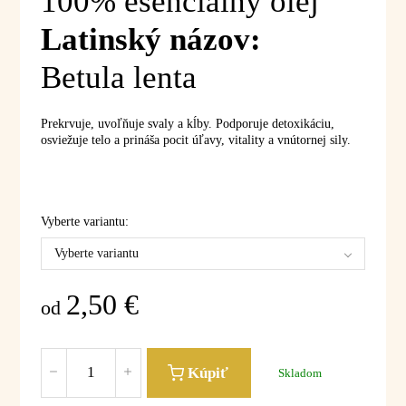
100% esenciálny olej
Latinský názov:
Betula lenta
Prekrvuje, uvoľňuje svaly a kĺby. Podporuje detoxikáciu,
osviežuje telo a prináša pocit úľavy, vitality a vnútornej sily.
Vyberte variantu:
Vyberte variantu
2,50
€
od
Kúpiť
Skladom