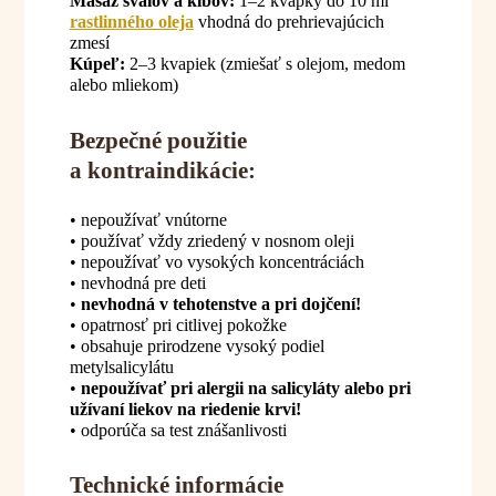
Masáž svalov a kĺbov:
1–2 kvapky do 10 ml
rastlinného oleja
vhodná do prehrievajúcich
zmesí
Kúpeľ:
2–3 kvapiek (zmiešať s olejom, medom
alebo mliekom)
Bezpečné použitie
a kontraindikácie:
• nepoužívať vnútorne
• používať vždy zriedený v nosnom oleji
• nepoužívať vo vysokých koncentráciách
• nevhodná pre deti
•
nevhodná v tehotenstve a pri dojčení!
• opatrnosť pri citlivej pokožke
• obsahuje prirodzene vysoký podiel
metylsalicylátu
•
nepoužívať pri alergii na salicyláty alebo pri
užívaní liekov na riedenie krvi!
• odporúča sa test znášanlivosti
Technické informácie