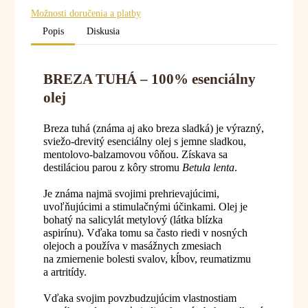
Možnosti doručenia a platby
Popis
Diskusia
BREZA TUHÁ – 100% esenciálny
olej
Breza tuhá (známa aj ako breza sladká) je výrazný,
sviežo-drevitý esenciálny olej s jemne sladkou,
mentolovo-balzamovou vôňou. Získava sa
destiláciou parou z kôry stromu
Betula lenta
.
Je známa najmä svojimi prehrievajúcimi,
uvoľňujúcimi a stimulačnými účinkami. Olej je
bohatý na salicylát metylový (látka blízka
aspirínu). Vďaka tomu sa často riedi v nosných
olejoch a používa v masážnych zmesiach
na zmiernenie bolesti svalov, kĺbov, reumatizmu
a artritídy.
Vďaka svojim povzbudzujúcim vlastnostiam