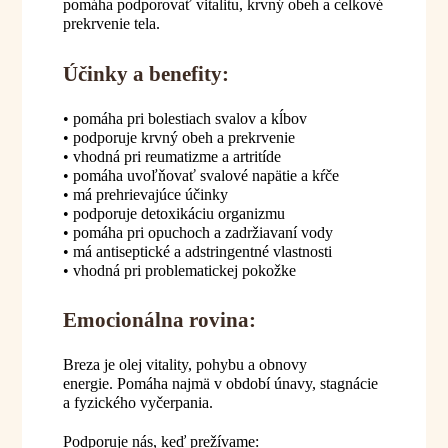
pomáha podporovať vitalitu, krvný obeh a celkové
prekrvenie tela.
Účinky a benefity:
• pomáha pri bolestiach svalov a kĺbov
• podporuje krvný obeh a prekrvenie
• vhodná pri reumatizme a artritíde
• pomáha uvoľňovať svalové napätie a kŕče
• má prehrievajúce účinky
• podporuje detoxikáciu organizmu
• pomáha pri opuchoch a zadržiavaní vody
• má antiseptické a adstringentné vlastnosti
• vhodná pri problematickej pokožke
Emocionálna rovina:
Breza je olej vitality, pohybu a obnovy
energie. Pomáha najmä v období únavy, stagnácie
a fyzického vyčerpania.
Podporuje nás, keď prežívame: