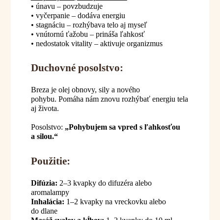
• únavu – povzbudzuje
• vyčerpanie – dodáva energiu
• stagnáciu – rozhýbava telo aj myseľ
• vnútornú ťažobu – prináša ľahkosť
• nedostatok vitality – aktivuje organizmus
Duchovné posolstvo:
Breza je olej obnovy, sily a nového
pohybu. Pomáha nám znovu rozhýbať energiu tela
aj života.
Posolstvo:
„Pohybujem sa vpred s ľahkosťou
a silou.“
Použitie:
Difúzia:
2–3 kvapky do difuzéra alebo
aromalampy
Inhalácia:
1–2 kvapky na vreckovku alebo
do dlane