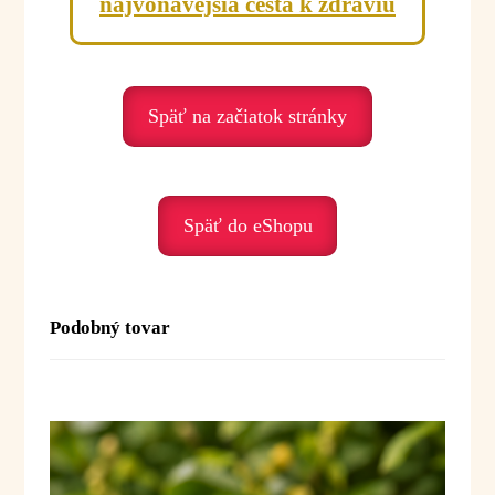
najvoňavejšia cesta k zdraviu
Späť na začiatok stránky
Späť do eShopu
Podobný tovar