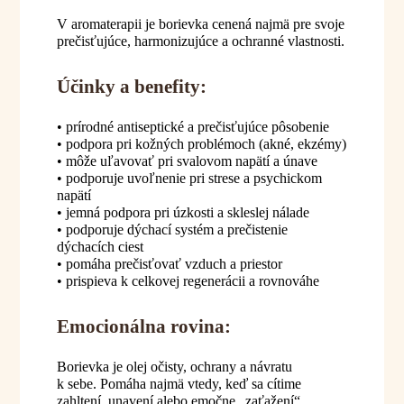
V aromaterapii je borievka cenená najmä pre svoje
prečisťujúce, harmonizujúce a ochranné vlastnosti.
Účinky a benefity:
• prírodné antiseptické a prečisťujúce pôsobenie
• podpora pri kožných problémoch (akné, ekzémy)
• môže uľavovať pri svalovom napätí a únave
• podporuje uvoľnenie pri strese a psychickom
napätí
• jemná podpora pri úzkosti a skleslej nálade
• podporuje dýchací systém a prečistenie
dýchacích ciest
• pomáha prečisťovať vzduch a priestor
• prispieva k celkovej regenerácii a rovnováhe
Emocionálna rovina:
Borievka je olej očisty, ochrany a návratu
k sebe. Pomáha najmä vtedy, keď sa cítime
zahltení, unavení alebo emočne „zaťažení“.