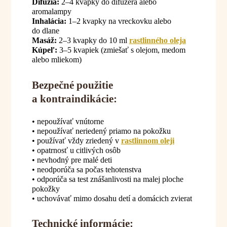
Difúzia:
2–4 kvapky do difuzéra alebo
aromalampy
Inhalácia:
1–2 kvapky na vreckovku alebo
do dlane
Masáž:
2–3 kvapky do 10 ml
rastlinného oleja
Kúpeľ:
3–5 kvapiek (zmiešať s olejom, medom
alebo mliekom)
Bezpečné použitie
a kontraindikácie:
• nepoužívať vnútorne
• nepoužívať neriedený priamo na pokožku
• používať vždy zriedený v
rastlinnom oleji
• opatrnosť u citlivých osôb
• nevhodný pre malé deti
• neodporúča sa počas tehotenstva
• odporúča sa test znášanlivosti na malej ploche
pokožky
• uchovávať mimo dosahu detí a domácich zvierat
Technické informácie: