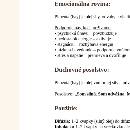
Emocionálna rovina:
Pimenta (bay) je olej sily, odvahy a vit
Podporuje nás, keď prežívame:
• psychickú únavu – povzbudzuje
• nedostatok energie – aktivuje
• stagnáciu – rozhýbava energiu
• nízke sebavedomie – podporuje vnútorn
• stres a napätie – prehrieva a uvoľňuje
Duchovné posolstvo:
Pimenta (bay) je olej vnútornej sily a od
Posolstvo:
„Som silná. Som odvážna. 
Použitie:
Difúzia:
1–2 kvapky (silný olej) do difu
Inhalácia:
1–2 kvapky na vreckovku ale