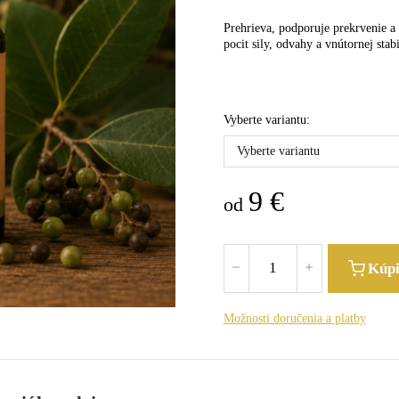
Prehrieva, podporuje prekrvenie a 
pocit sily, odvahy a vnútornej stabi
Vyberte variantu:
Vyberte variantu
9
€
od
Kúp
Možnosti doručenia a platby