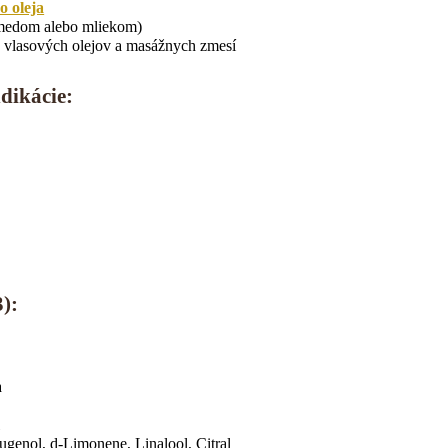
o oleja
 medom alebo mliekom)
vlasových olejov a masážnych zmesí
dikácie:
):
a
l
genol, d-Limonene, Linalool, Citral