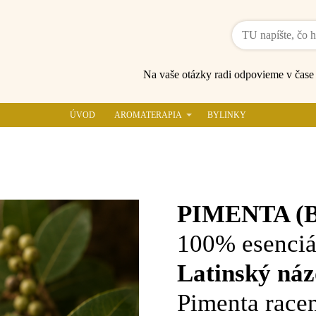
Na vaše otázky radi odpovieme v čas
ÚVOD
AROMATERAPIA
BYLINKY
PIMENTA (
100% esenciá
Latinský náz
Pimenta race