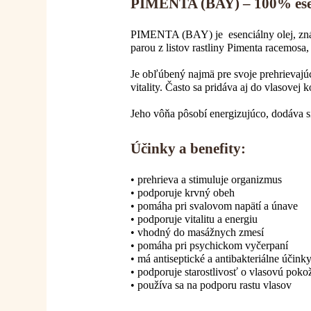
PIMENTA (BAY) – 100% esen
PIMENTA (BAY) je esenciálny olej, známy 
parou z listov rastliny Pimenta racemosa, k
Je obľúbený najmä pre svoje prehrievajú
vitality. Často sa pridáva aj do vlasove
Jeho vôňa pôsobí energizujúco, dodáva s
Účinky a benefity:
• prehrieva a stimuluje organizmus
• podporuje krvný obeh
• pomáha pri svalovom napätí a únave
• podporuje vitalitu a energiu
• vhodný do masážnych zmesí
• pomáha pri psychickom vyčerpaní
• má antiseptické a antibakteriálne účink
• podporuje starostlivosť o vlasovú poko
• používa sa na podporu rastu vlasov