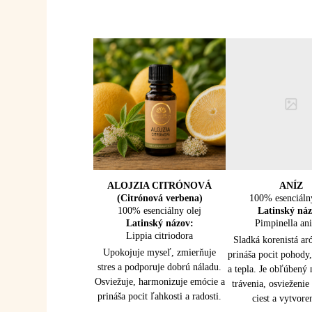
ALOJZIA CITRÓNOVÁ
CÉDROVÉ DREVO
BERGAMOT
CITRONEL
BORIEVK
ANÍZ
(Citrónová verbena)
100% esenciálny olej
(Virgínske)
100% esenciáln
(Jalovec)
(Java)
100% esenciálny olej
100% esenciálny olej
Latinský názov:
100% esenciáln
100% esenciáln
Latinský náz
Latinský názov:
Latinský názov:
Citrus bergamia
Pimpinella an
Latinský náz
Latinský náz
Juniperus Virginiana
Lippia citriodora
Cymbopogon wint
Juniperus com
Pozdvihuje náladu, zmierňuje
Sladká korenistá ar
Uzemňuje, upokojuje myseľ a
Upokojuje myseľ, zmierňuje
Osviežuje a prečisťu
Prečisťuje telo, p
stres a napätie. Harmonizuje
prináša pocit pohody
stres a podporuje dobrú náladu.
uvoľňuje napätie. Podporuje
detoxikáciu a činno
prirodzene odpudz
emócie, podporuje trávenie a
a tepla. Je obľúbený
Osviežuje, harmonizuje emócie a
dýchanie, starostlivosť o
Povzbudzuje myseľ,
ciest. Uvoľňuje n
prináša pocit ľahkosti a
trávenia, osvieženie
pokožku a prináša pocit stability
prináša pocit ľahkosti a radosti.
napätie a prináša pocit
posilňuje vitalitu a p
vnútornej pohody.
ciest a vytvor
a vnútornej rovnováhy.
ľahkosti.
čistoty.