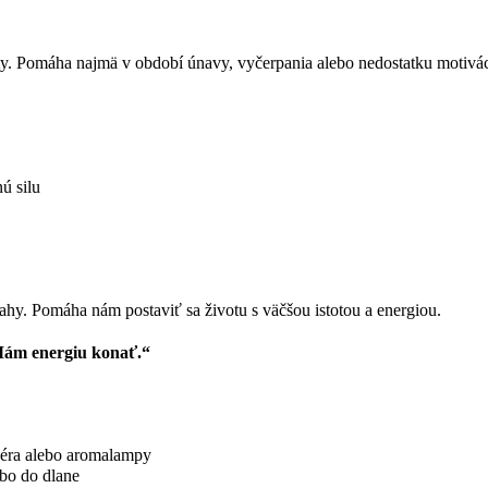
ality. Pomáha najmä v období únavy, vyčerpania alebo nedostatku motivác
ú silu
vahy. Pomáha nám postaviť sa životu s väčšou istotou a energiou.
Mám energiu konať.“
zéra alebo aromalampy
bo do dlane