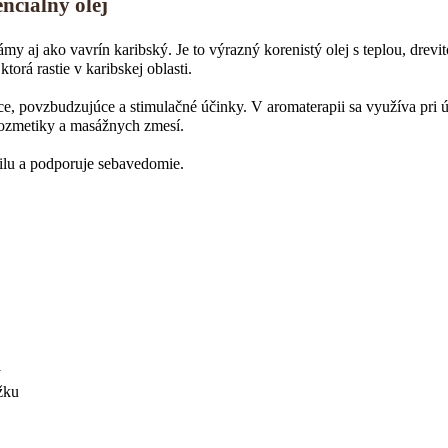
ciálny olej
aj ako vavrín karibský. Je to výrazný korenistý olej s teplou, drevit
torá rastie v karibskej oblasti.
ce, povzbudzujúce a stimulačné účinky. V aromaterapii sa využíva pri 
j kozmetiky a masážnych zmesí.
ilu a podporuje sebavedomie.
y
žku