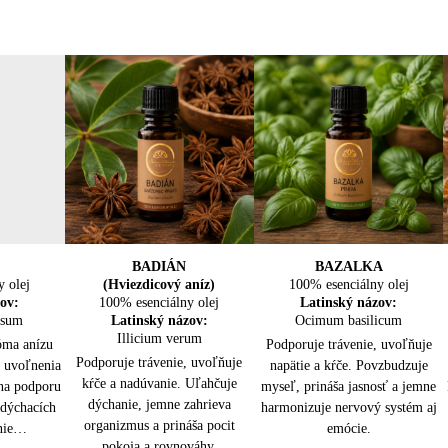
LA
A
BOROVICA LESNÁ
BADIÁN
BAZALKA
BREZA
y olej
100% esenciálny olej
(Hviezdicový aníz)
100% esenciálny olej
100% esenciálny olej
y olej
y olej
ov:
100% esenciálny olej
Latinský názov:
Latinský názov:
Latinský názov:
isum
ov:
ov:
Latinský názov:
Pinus sylvestris
Ocimum basilicum
Betula lenta
erianus
munis
Illicium verum
óma anízu
Podporuje dýchanie, prečisťuje
Prekrvuje, uvoľňuje svaly a kĺby.
Podporuje trávenie, uvoľňuje
je vzduch,
odporuje
Podporuje trávenie, uvoľňuje
, uvoľnenia
vzduch a posilňuje imunitu.
Podporuje detoxikáciu, osviežuje
napätie a kŕče. Povzbudzuje
sť močových
uje hmyz.
kŕče a nadúvanie. Uľahčuje
 na podporu
Uvoľňuje svaly, osviežuje myseľ
myseľ, prináša jasnosť a jemne
telo a prináša pocit úľavy,
 uvoľňuje
apätie,
dýchanie, jemne zahrieva
 dýchacích
a prináša pocit sily a sviežosti.
harmonizuje nervový systém aj
vitality a vnútornej sily.
 sviežosti a
rináša pocit
organizmus a prináša pocit
enie…
emócie.
pokoja a rovnováhy.