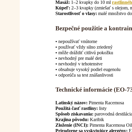
Masáž:
1–2 kvapky do 10 ml
rastlinnéh
Kúpeľ:
2–3 kvapky (zmiešať s olejom,
Starostlivosť o vlasy:
malé množstvo do 
Bezpečné použitie a kontrain
• nepoužívať vnútorne
• používať vždy silno zriedený
• môže dráždiť citlivú pokožku
• nevhodný pre malé deti
• nevhodný v tehotenstve
• obsahuje vysoký podiel eugenolu
• odporúča sa test znášanlivosti
Technické informácie (EO-73
Latinský názov:
Pimenta Racemosa
Použitá časť rastliny:
listy
Spôsob získavania:
parovodná destiláci
Krajina pôvodu:
Karibik
Zloženie (INCI):
Pimenta Racemosa Oi
Prirodzene sa vyskytujúce alergény:
Eu