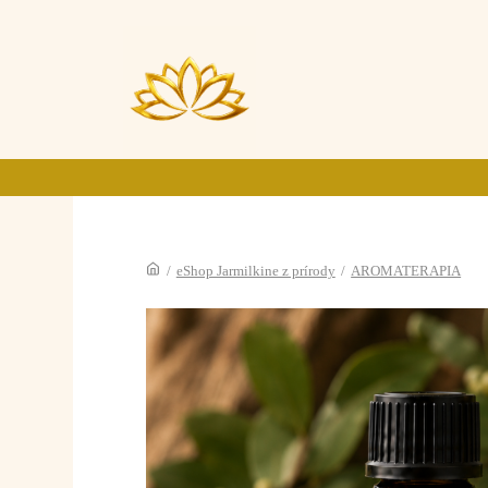
/
eShop Jarmilkine z prírody
/
AROMATERAPIA