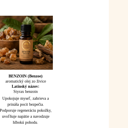
CÉDROVÉ DREVO
BENZOIN (Benzoe)
aromatický olej zo živice
(Atlas cedar)
100% esenciálny olej
Latinský názov:
Latinský názov:
Styrax benzoin
Cedrus atlantica
Upokojuje myseľ, zahrieva a
Upokojuje myseľ, uzemňuje a
prináša pocit bezpečia.
uvoľňuje napätie. Podporuje
Podporuje regeneráciu pokožky,
dýchanie, starostlivosť o
uvoľňuje napätie a navodzuje
pokožku a prináša pocit stability
hlbokú pohodu.
a vnútornej sily.