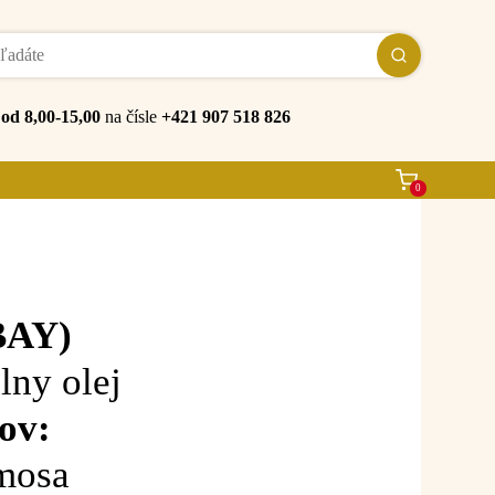
e
od 8,00-15,00
na čísle
+421 907 518 826
0
BAY)
lny olej
ov:
mosa