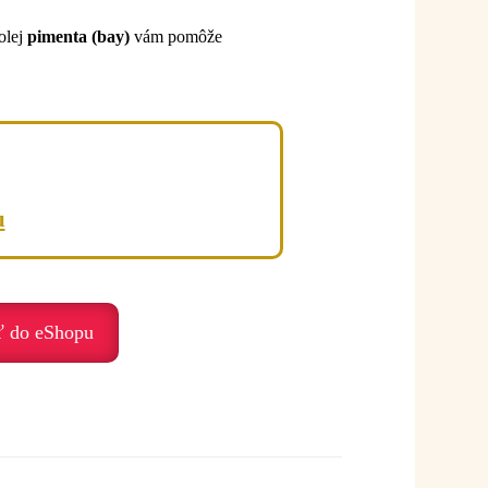
 olej
pimenta (bay)
vám pomôže
u
ť do eShopu