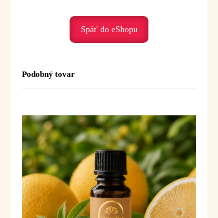
• stagnáciu – aktivuje energiu
• oslabenie organizmu – podporuje vitalitu
Späť do eShopu
Duchovné posolstvo:
Kmín je olej vnútornej sily a stability. Pomáha nám
cítiť pevnosť, ukotvenie a životnú energiu.
Podobný tovar
Posolstvo:
„Som pevná. Som silná. Moja
energia prúdi slobodne.“
Použitie:
Difúzia:
1–2 kvapky (intenzívny olej) do difuzéra
alebo aromalampy
Inhalácia:
1–2 kvapky na vreckovku alebo
do dlane
Masáž:
1–2 kvapky do 10 ml
rastlinného oleja
Kúpeľ:
1–2 kvapky (zmiešať s olejom, medom
alebo mliekom)
Masáž brucha:
vhodný do tráviacich zmesí