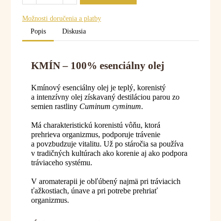
Možnosti doručenia a platby
Popis
Diskusia
KMÍN – 100% esenciálny olej
Kmínový esenciálny olej je teplý, korenistý
a intenzívny olej získavaný destiláciou parou zo
semien rastliny
Cuminum cyminum
.
Má charakteristickú korenistú vôňu, ktorá
prehrieva organizmus, podporuje trávenie
a povzbudzuje vitalitu. Už po stáročia sa používa
v tradičných kultúrach ako korenie aj ako podpora
tráviaceho systému.
V aromaterapii je obľúbený najmä pri tráviacich
ťažkostiach, únave a pri potrebe prehriať
organizmus.