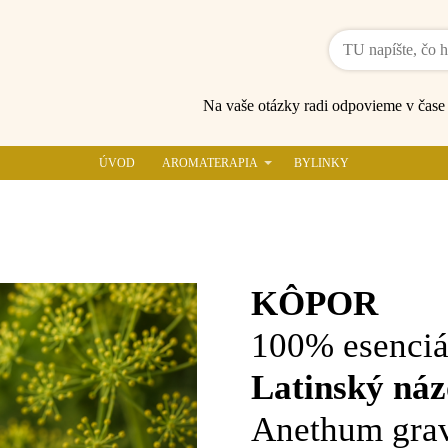
Na vaše otázky radi odpovieme v čas
ÚVOD
AROMATERAPIA
BYLINKY
KÔPOR
100% esenciá
Latinský náz
Anethum gra