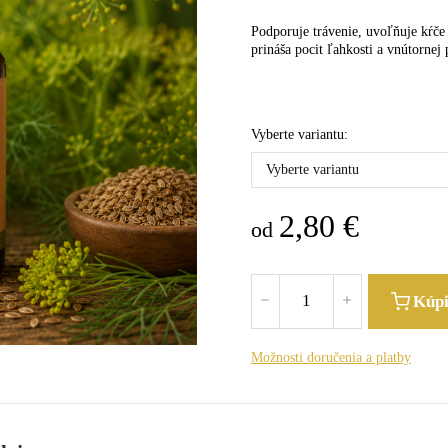
Podporuje trávenie, uvoľňuje kŕče
prináša pocit ľahkosti a vnútornej
Vyberte variantu:
Vyberte variantu
2,80
€
od
Kúp
Možnosti doručenia a platby