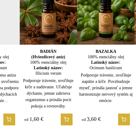
dikácie:
žku
leji
LA
A
BOROVICA LESNÁ
BADIÁN
BAZALKA
BREZA
y olej
100% esenciálny olej
(Hviezdicový aníz)
100% esenciálny olej
100% esenciálny olej
h zvierat
y olej
y olej
ov:
100% esenciálny olej
Latinský názov:
Latinský názov:
Latinský názov:
isum
ov:
ov:
Latinský názov:
Pinus sylvestris
Ocimum basilicum
Betula lenta
erianus
munis
Illicium verum
óma anízu
Podporuje dýchanie, prečisťuje
Prekrvuje, uvoľňuje svaly a kĺby.
Podporuje trávenie, uvoľňuje
je vzduch,
odporuje
Podporuje trávenie, uvoľňuje
, uvoľnenia
vzduch a posilňuje imunitu.
Podporuje detoxikáciu, osviežuje
napätie a kŕče. Povzbudzuje
sť močových
uje hmyz.
kŕče a nadúvanie. Uľahčuje
 na podporu
Uvoľňuje svaly, osviežuje myseľ
myseľ, prináša jasnosť a jemne
telo a prináša pocit úľavy,
 uvoľňuje
apätie,
dýchanie, jemne zahrieva
lina
 dýchacích
a prináša pocit sily a sviežosti.
harmonizuje nervový systém aj
vitality a vnútornej sily.
 sviežosti a
rináša pocit
organizmus a prináša pocit
a
enie…
emócie.
pokoja a rovnováhy.
il
Limonene, Linalool
1,60
1,80
€
€
3,60
2,50
€
€
od
od
od
od
uvoľniť napätie v bruchu, podporiť trávenie a priniesť telu aj mysli poc