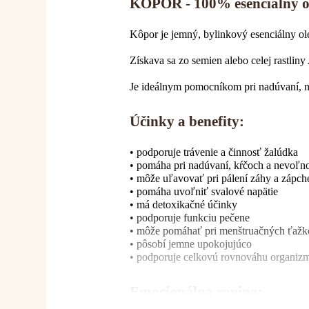
KÔPOR - 100% esenciálny o
Kôpor je jemný, bylinkový esenciálny ole
Získava sa zo semien alebo celej rastliny
Je ideálnym pomocníkom pri nadúvaní, ne
Účinky a benefity:
• podporuje trávenie a činnosť žalúdka
• pomáha pri nadúvaní, kŕčoch a nevoľno
• môže uľavovať pri pálení záhy a zápch
• pomáha uvoľniť svalové napätie
• má detoxikačné účinky
• podporuje funkciu pečene
• môže pomáhať pri menštruačných ťažk
• pôsobí jemne upokojujúco
• podporuje celkovú rovnováhu organiz
Emocionálna rovina: