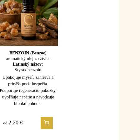
CÉDROVÉ DREVO
BENZOIN (Benzoe)
aromatický olej zo živice
(Atlas cedar)
100% esenciálny olej
Latinský názov:
Latinský názov:
Styrax benzoin
Cedrus atlantica
Upokojuje myseľ, zahrieva a
Upokojuje myseľ, uzemňuje a
prináša pocit bezpečia.
uvoľňuje napätie. Podporuje
Podporuje regeneráciu pokožky,
dýchanie, starostlivosť o
uvoľňuje napätie a navodzuje
pokožku a prináša pocit stability
hlbokú pohodu.
a vnútornej sily.
2,20
1,50
€
€
od
od
it ľahkosti,
kôpor
vám pomôže cítiť sa