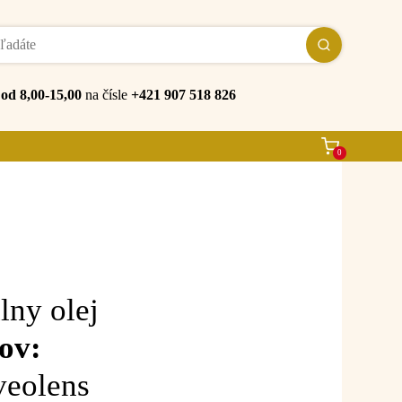
e
od 8,00-15,00
na čísle
+421 907 518 826
0
lny olej
ov:
veolens