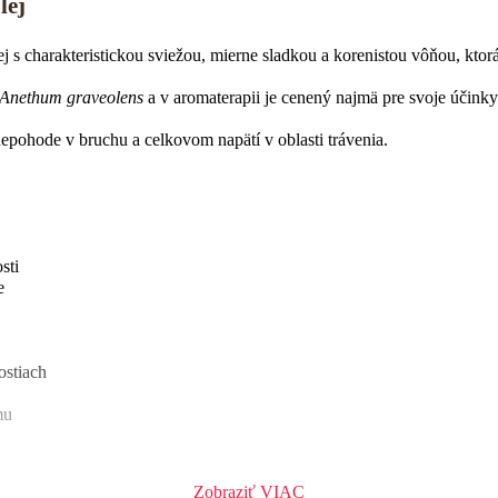
lej
j s charakteristickou sviežou, mierne sladkou a korenistou vôňou, kto
Anethum graveolens
a v aromaterapii je cenený najmä pre svoje účinky
pohode v bruchu a celkovom napätí v oblasti trávenia.
sti
e
ostiach
mu
Zobraziť VIAC