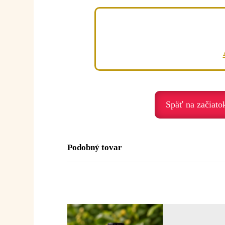
Kôpor je olej pokoja, uvoľnenia a jemnos
Podporuje nás, keď prežívame:
• vnútorné napätie – pomáha ho uvoľniť
• stres – prináša pokoj
• nepohodu – harmonizuje
• emočné „stiahnutie“ – zjemňuje prežíva
• potrebu uvoľnenia – podporuje ľahkos
Duchovné posolstvo:
Späť na začiato
Kôpor je olej uvoľnenia, ľahkosti a plynu
Posolstvo:
„Uvoľňujem napätie. Dôveru
Podobný tovar
Použitie:
Difúzia:
2–4 kvapky do difuzéra alebo 
Inhalácia:
1–2 kvapky na vreckovku ale
Masáž (brucho):
2–3 kvapky do 10 ml
Kúpeľ:
3–5 kvapiek (zmiešať s olejom,