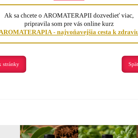
ti. Pomáha najmä vtedy, keď cítime napätie – najmä v oblasti brucha, a
Ak sa chcete o AROMATERAPII dozvedieť viac,
pripravila som pre vás online kurz
AROMATERAPIA - najvoňavejšia cesta k zdravi
nie
ť
k stránky
Spä
tia. Pomáha nám pustiť napätie, dôverovať procesu a cítiť sa ľahšie – v 
jem životu. Som v ľahkosti.“
aromalampy
bo do dlane
rastlinného oleja
 medom alebo mliekom)