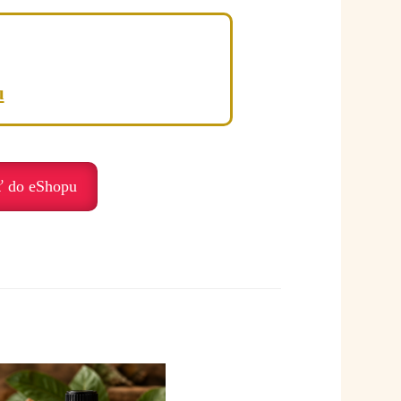
le aj v emóciách.
u
ť do eShopu
tele aj v duši.