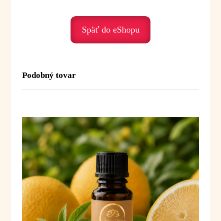
• únavu – povzbudzuje
• apatiu – prináša energiu
• stres – osviežuje myseľ
Späť do eShopu
• psychické vyčerpanie – harmonizuje
• zlú náladu – podporuje ľahkosť a optimizmus
Duchovné posolstvo:
Podobný tovar
Limetka je olej sviežosti a nového
začiatku. Pomáha nám uvoľniť stagnáciu
a priniesť do života viac radosti a vitality.
Posolstvo:
„Dovoľujem si cítiť ľahkosť, radosť
a novú energiu.“
Použitie:
Difúzia:
3–5 kvapiek do difuzéra alebo
aromalampy
Inhalácia:
1–2 kvapky na vreckovku alebo
do dlane
Masáž:
1–2 kvapky do 10 ml
rastlinného oleja