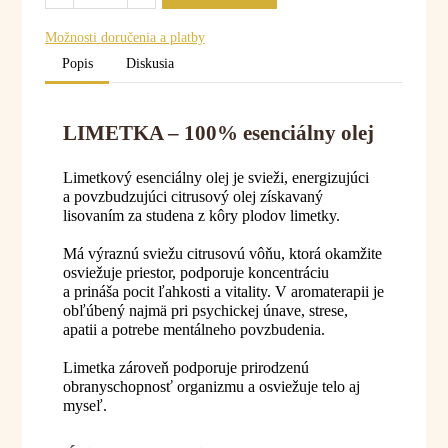
Možnosti doručenia a platby
Popis
Diskusia
LIMETKA – 100% esenciálny olej
Limetkový esenciálny olej je svieži, energizujúci
a povzbudzujúci citrusový olej získavaný
lisovaním za studena z kôry plodov limetky.
Má výraznú sviežu citrusovú vôňu, ktorá okamžite
osviežuje priestor, podporuje koncentráciu
a prináša pocit ľahkosti a vitality. V aromaterapii je
obľúbený najmä pri psychickej únave, strese,
apatii a potrebe mentálneho povzbudenia.
Limetka zároveň podporuje prirodzenú
obranyschopnosť organizmu a osviežuje telo aj
myseľ.