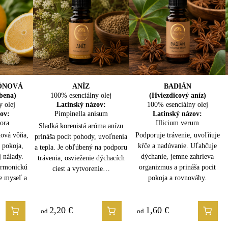
 medom alebo mliekom)
dikácie:
žku
i nízkom tlaku)
RÓNOVÁ
REVO
OT
BORIEVKA
ANÍZ
BOROVICA LESNÁ
BADIÁN
bena)
y olej
)
100% esenciálny olej
(Jalovec)
100% esenciálny olej
(Hviezdicový aníz)
y olej
y olej
ov:
100% esenciálny olej
Latinský názov:
100% esenciálny olej
Latinský názov:
h zvierat
ov:
ov:
mia
Pimpinella anisum
Latinský názov:
Latinský názov:
Pinus sylvestris
niana
dora
Juniperus communis
Illicium verum
 zmierňuje
Sladká korenistá aróma anízu
Podporuje dýchanie, prečisťuje
nová vôňa,
e myseľ a
Prečisťuje telo, podporuje
Podporuje trávenie, uvoľňuje
rmonizuje
prináša pocit pohody, uvoľnenia
vzduch a posilňuje imunitu.
Podporuje
t pokoja,
detoxikáciu a činnosť močových
kŕče a nadúvanie. Uľahčuje
rávenie a
a tepla. Je obľúbený na podporu
Uvoľňuje svaly, osviežuje myseľ
 nálady.
livosť o
ciest. Uvoľňuje napätie,
dýchanie, jemne zahrieva
kosti a
trávenia, osvieženie dýchacích
a prináša pocit sily a sviežosti.
it stability
armonickú
posilňuje vitalitu a prináša pocit
organizmus a prináša pocit
ody.
ciest a vytvorenie…
a
e myseľ a
nováhy.
ľahkosti.
pokoja a rovnováhy.
l
nalool, Limonene
2,20
2,50
€
€
1,60
1,80
€
€
od
od
od
od
pätie, zlepšiť spánok a priniesť telu aj mysli pokoj,
majoránka
vám po