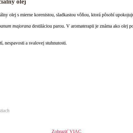
álny olej
iálny olej s mierne korenistou, sladkastou vôňou, ktorá pôsobí upokoj
ganum majorana
destiláciou parou. V aromaterapii je známa ako olej p
, nespavosti a svalovej stuhnutosti.
tiach
Zobraziť VIAC