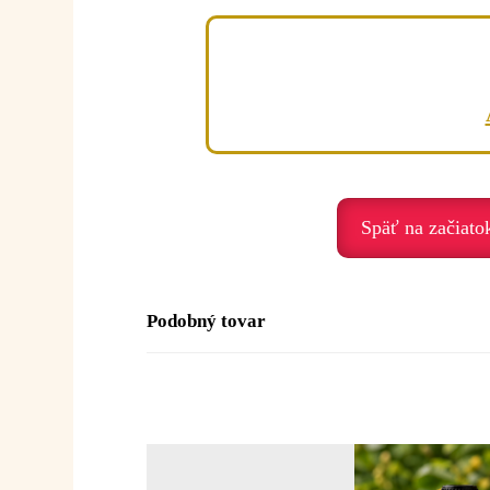
Majoránka je olej pokoja, bezpečia a uv
Podporuje nás, keď prežívame:
• stres – prináša upokojenie
• úzkosť – zjemňuje prežívanie
• napätie – uvoľňuje telo aj myseľ
• nespavosť – pomáha zaspať
• emočné vyčerpanie – prináša oddych
Späť na začiato
Duchovné posolstvo:
Majoránka je olej pokoja, dôvery a odov
Podobný tovar
Posolstvo:
„Uvoľňujem sa. Som v bezp
Použitie:
Difúzia:
3–4 kvapky do difuzéra alebo 
Inhalácia:
1–2 kvapky na vreckovku ale
Masáž:
2–3 kvapky do 10 ml
rastlinnéh