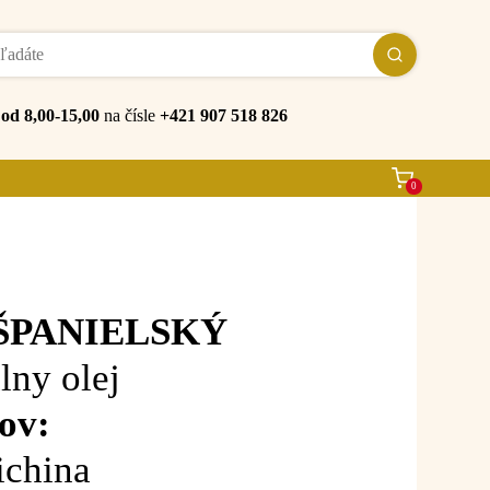
e
od 8,00-15,00
na čísle
+421 907 518 826
0
ŠPANIELSKÝ
lny olej
ov:
ichina