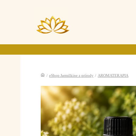
/
eShop Jarmilkine z prírody
/
AROMATERAPIA