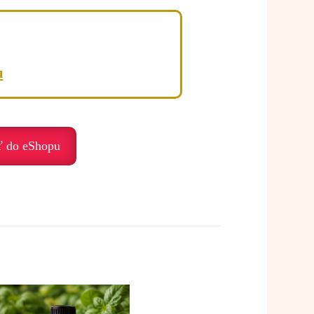
í.
u
ť do eShopu