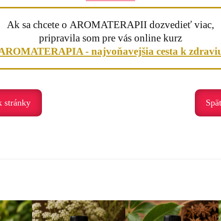
oľnenia. Pomáha najmä vtedy, keď sme preťažení, unavení alebo v napät
Ak sa chcete o AROMATERAPII dozvedieť viac,
pripravila som pre vás online kurz
AROMATERAPIA - najvoňavejšia cesta k zdravi
k stránky
Spä
zdania. Pomáha nám spomaliť, uvoľniť kontrolu a dovoliť si oddych.
ečí. Dovoľujem si oddych.“
aromalampy
bo do dlane
o oleja