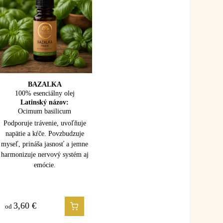
BAZALKA
BREZA
100% esenciálny olej
100% esenciálny olej
Latinský názov:
Latinský názov:
Ocimum basilicum
Betula lenta
Prekrvuje, uvoľňuje svaly a kĺby.
Podporuje trávenie, uvoľňuje
Podporuje detoxikáciu, osviežuje
napätie a kŕče. Povzbudzuje
myseľ, prináša jasnosť a jemne
telo a prináša pocit úľavy,
harmonizuje nervový systém aj
vitality a vnútornej sily.
emócie.
3,60
2,50
€
€
od
od
môže spomaliť, vydýchnuť