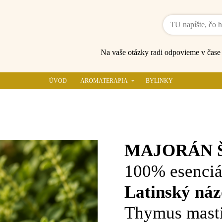
Na vaše otázky radi odpovieme v čas
ÚVOD
AROMATERAPIA
BYLINKY
MAJORÁN 
100% esenciá
Latinský náz
Thymus mast