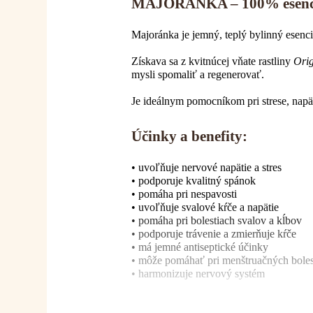
MAJORÁNKA – 100% esenci
Majoránka je jemný, teplý bylinný esenc
Získava sa z kvitnúcej vňate rastliny
Ori
mysli spomaliť a regenerovať.
Je ideálnym pomocníkom pri strese, napätí
Účinky a benefity:
• uvoľňuje nervové napätie a stres
• podporuje kvalitný spánok
• pomáha pri nespavosti
• uvoľňuje svalové kŕče a napätie
• pomáha pri bolestiach svalov a kĺbov
• podporuje trávenie a zmierňuje kŕče
• má jemné antiseptické účinky
• môže pomáhať pri menštruačných boles
• harmonizuje nervový systém
Emocionálna rovina: