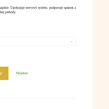
napätie. Upokojuje nervový systém, podporuje spánok a
okej pohody.
iť
Skladom