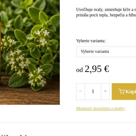
Uvoľňuje svaly, zmierňuje kŕče a 
prináša pocit tepla, bezpečia a hlb
Vyberte variantu:
Vyberte variantu
2,95
€
od
Kúp
Možnosti doručenia a platby