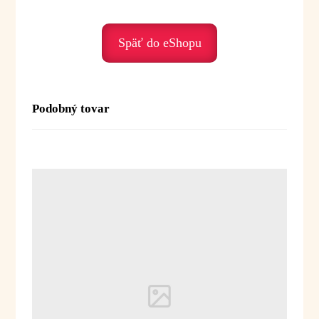
Podporuje nás, keď prežívame:
• stres – prináša uvoľnenie
• úzkosť – upokojuje
Späť do eShopu
• nepokoj – harmonizuje
• smútok – prináša ľahkosť
• potrebu radosti – otvára srdce
Podobný tovar
Duchovné posolstvo:
Mandarínka je olej radosti, hravosti a vnútorného
dieťaťa. Pomáha nám zjemniť prežívanie a vrátiť
sa k jednoduchosti a radosti zo života.
Posolstvo:
„Dovoľujem si radosť. Uvoľňujem
napätie. Som v pohode.“
Použitie:
Difúzia:
3–4 kvapky do difuzéra alebo
aromalampy
Inhalácia:
1–2 kvapky na vreckovku alebo
do dlane