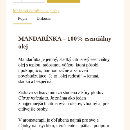
Možnosti doručenia a platby
Popis
Diskusia
MANDARÍNKA – 100% esenciálny
olej
Mandarínka je jemný, sladký citrusový esenciálny
olej s teplou, radostnou vôňou, ktorá pôsobí
upokojujúco, harmonizačne a zároveň
povzbudzujúco. Je to „olej radosti“ – jemná,
sladká a bezpečná.
Získava sa lisovaním za studena z kôry plodov
Citrus reticulata
. Je známa ako jeden
z najjemnejších citrusových olejov, vhodný aj pre
citlivejšie osoby.
V aromaterapii je obľúbená najmä pre svoje
účinky na psychiku, uvoľnenie napätia a podporu